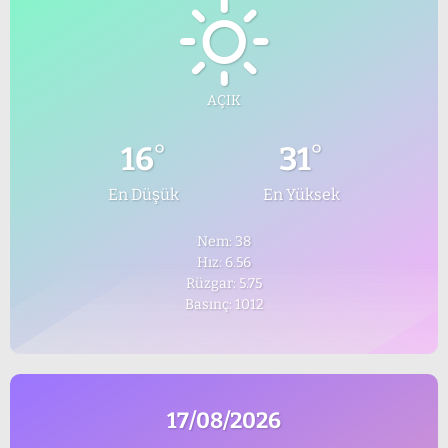
AÇIK
°
°
16
31
En Düşük
En Yüksek
Nem: 38
Hız: 6.56
Rüzgar: 5.75
Basınç: 1012
17/08/2026