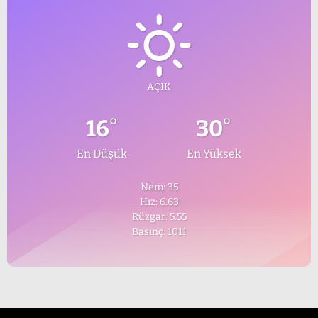
AÇIK
°
°
16
30
En Düşük
En Yüksek
Nem: 35
Hız: 6.63
Rüzgar: 5.55
Basınç: 1011