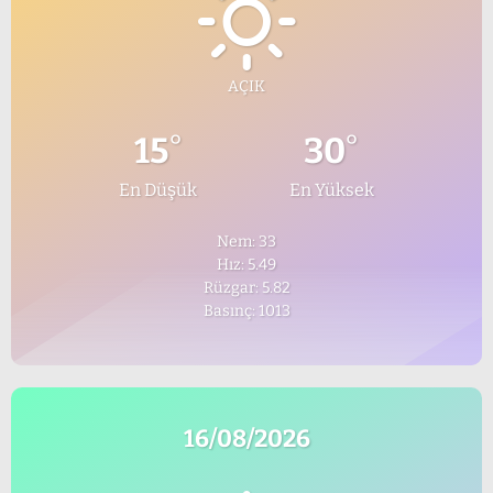
AÇIK
°
°
15
30
En Düşük
En Yüksek
Nem: 33
Hız: 5.49
Rüzgar: 5.82
Basınç: 1013
16/08/2026