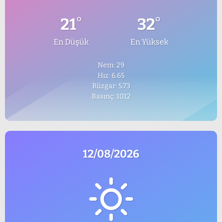
°
°
21
32
En Düşük
En Yüksek
Nem: 29
Hız: 6.65
Rüzgar: 5.73
Basınç: 1012
12/08/2026