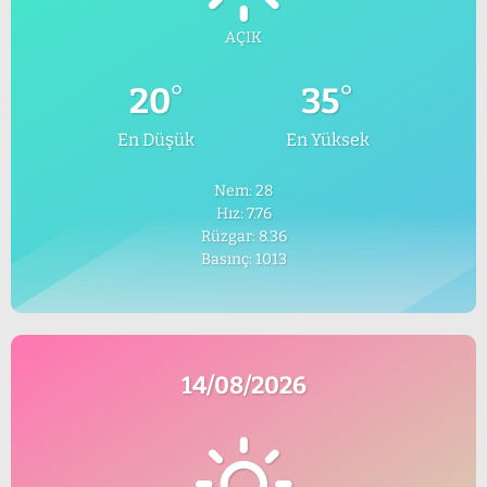
AÇIK
°
°
20
35
En Düşük
En Yüksek
Nem: 28
Hız: 7.76
Rüzgar: 8.36
Basınç: 1013
14/08/2026