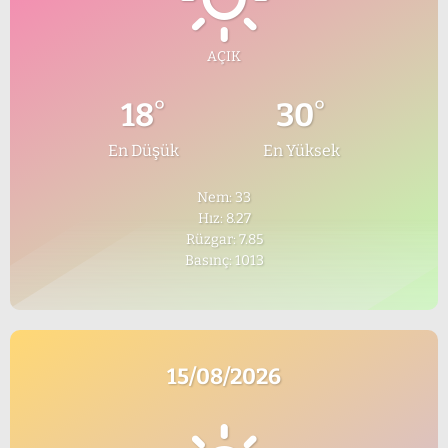
AÇIK
°
°
18
30
En Düşük
En Yüksek
Nem: 33
Hız: 8.27
Rüzgar: 7.85
Basınç: 1013
15/08/2026