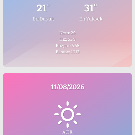
°
°
21
31
En Düşük
En Yüksek
Nem: 29
Hız: 5.99
Rüzgar: 5.58
Basınç: 1013
11/08/2026
AÇIK