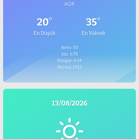
AÇIK
°
°
20
35
En Düşük
En Yüksek
Nem: 30
Hız: 6.79
Rüzgar: 6.14
Basınç: 1012
13/08/2026