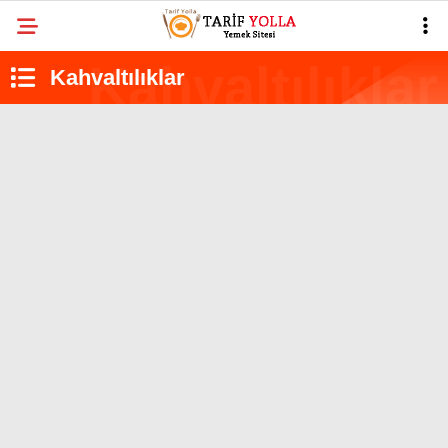
Kahvaltılıklar
YAZARLAR
ÇAY SAATI TARIFLERI
TATLILAR
HAMUR İŞLERI
Facebook
ANA YEMEKLER
YÖRESEL LEZZETLER
PRATIK TARIFLER
Instagram
DIĞER