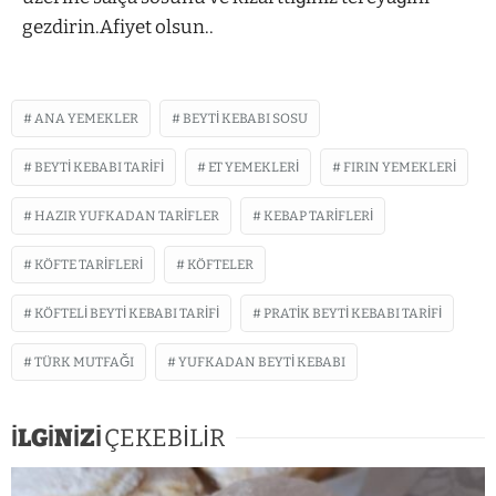
gezdirin.Afiyet olsun..
ANA YEMEKLER
BEYTI KEBABI SOSU
BEYTI KEBABI TARIFI
ET YEMEKLERI
FIRIN YEMEKLERI
HAZIR YUFKADAN TARIFLER
KEBAP TARIFLERI
KÖFTE TARIFLERI
KÖFTELER
KÖFTELI BEYTI KEBABI TARIFI
PRATIK BEYTI KEBABI TARIFI
TÜRK MUTFAĞI
YUFKADAN BEYTI KEBABI
İLGİNİZİ
ÇEKEBİLİR