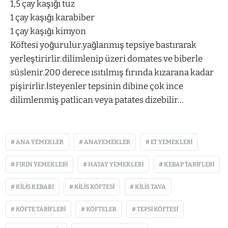
1,5 çay kaşığı tuz
1 çay kaşığı karabiber
1 çay kaşığı kimyon
Köftesi yoğurulur.yağlanmış tepsiye bastırarak
yerleştirirlir.dilimlenip üzeri domates ve biberle
süslenir.200 derece ısıtılmış fırında kızarana kadar
pişirirlir.İsteyenler tepsinin dibine çok ince
dilimlenmiş patlican veya patates dizebilir…
ANA YEMEKLER
ANAYEMEKLER
ET YEMEKLERI
FIRIN YEMEKLERI
HATAY YEMEKLERI
KEBAP TARIFLERI
KILIS KEBABI
KILIS KÖFTESI
KILIS TAVA
KÖFTE TARIFLERI
KÖFTELER
TEPSI KÖFTESI