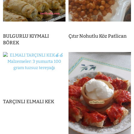
BULGURLU KIYMALI
Çıtır Nohutlu Köz Patlican
BÖREK
TARÇINLI ELMALI KEK