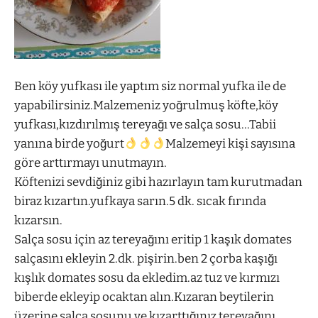
Ben köy yufkası ile yaptım siz normal yufka ile de
yapabilirsiniz.Malzemeniz yoğrulmuş köfte,köy
yufkası,kızdırılmış tereyağı ve salça sosu…Tabii
yanına birde yoğurt
Malzemeyi kişi sayısına
göre arttırmayı unutmayın.
Köftenizi sevdiğiniz gibi hazırlayın tam kurutmadan
biraz kızartın.yufkaya sarın.5 dk. sıcak fırında
kızarsın.
Salça sosu için az tereyağını eritip 1 kaşık domates
salçasını ekleyin 2.dk. pişirin.ben 2 çorba kaşığı
kışlık domates sosu da ekledim.az tuz ve kırmızı
biberde ekleyip ocaktan alın.Kızaran beytilerin
üzerine salça sosunu ve kızarttığınız tereyağını