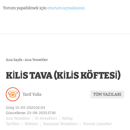
Yorum yapabilmek için
oturum açmalısınız
.
Ana Sayfa
›
Ana Yemekler
KİLİS TAVA (KİLİS KÖFTESİ)
Tarif Yolla
TÜM YAZILARI
Giriş: 13-03-2025 02:03
Güncelleme: 23-08-2025 17:50
Ana Yemekler
Et Yemekleri
Kebap
Tarifleri
Köfteler
Ramazan Yemekleri
Yöresel Lezzetler