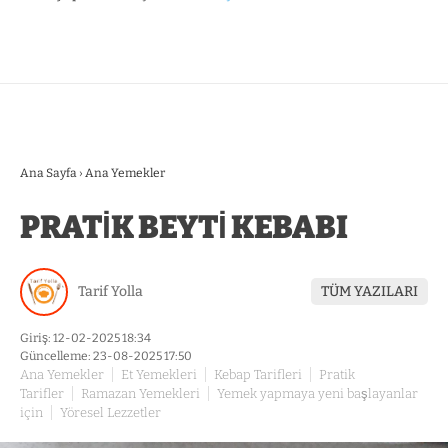
Ana Sayfa
›
Ana Yemekler
PRATİK BEYTİ KEBABI
Tarif Yolla
TÜM YAZILARI
Giriş: 12-02-2025 18:34
Güncelleme: 23-08-2025 17:50
Ana Yemekler
Et Yemekleri
Kebap Tarifleri
Pratik
Tarifler
Ramazan Yemekleri
Yemek yapmaya yeni başlayanlar
için
Yöresel Lezzetler