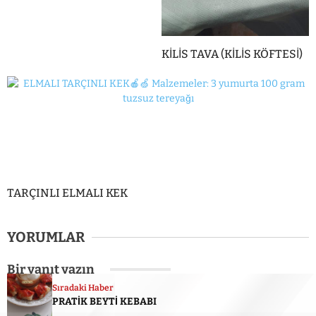
KİLİS TAVA (KİLİS KÖFTESİ)
TARÇINLI ELMALI KEK
YORUMLAR
Bir yanıt yazın
Sıradaki Haber
Yorum yapabilmek için
oturum açmalısınız
.
PRATİK BEYTİ KEBABI