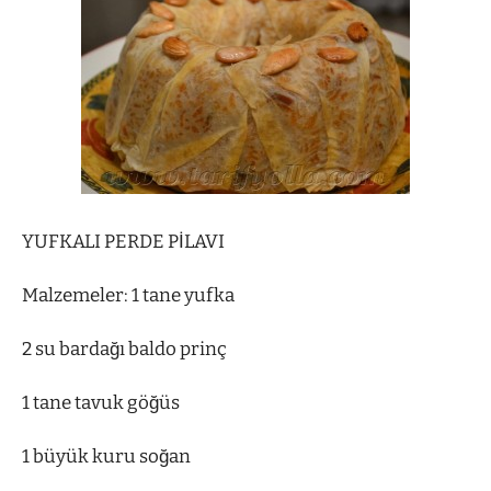
YUFKALI PERDE PİLAVI
Malzemeler: 1 tane yufka
2 su bardağı baldo prinç
1 tane tavuk göğüs
1 büyük kuru soğan