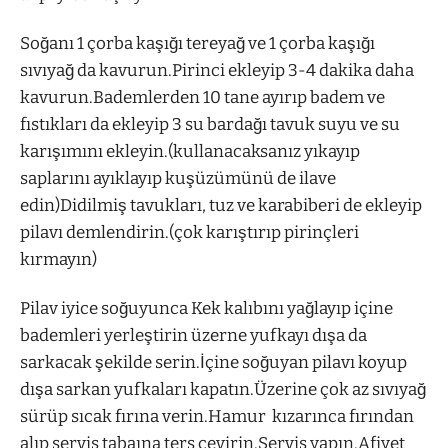
Soğanı 1 çorba kaşığı tereyağ ve 1 çorba kaşığı
sıvıyağ da kavurun.Pirinci ekleyip 3-4 dakika daha
kavurun.Bademlerden 10 tane ayırıp badem ve
fıstıkları da ekleyip 3 su bardağı tavuk suyu ve su
karışımını ekleyin.(kullanacaksanız yıkayıp
saplarını ayıklayıp kuşüzümünü de ilave
edin)Didilmiş tavukları, tuz ve karabiberi de ekleyip
pilavı demlendirin.(çok karıştırıp pirinçleri
kırmayın)
Pilav iyice soğuyunca Kek kalıbını yağlayıp içine
bademleri yerleştirin üzerne yufkayı dışa da
sarkacak şekilde serin.İçine soğuyan pilavı koyup
dışa sarkan yufkaları kapatın.Üzerine çok az sıvıyağ
sürüp sıcak fırına verin.Hamur kızarınca fırından
alıp servis tabaına ters çevirin.Servis yapın.Afiyet