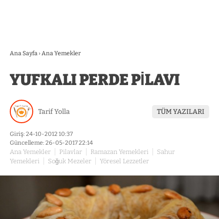
Ana Sayfa
›
Ana Yemekler
YUFKALI PERDE PİLAVI
Tarif Yolla
TÜM YAZILARI
Giriş: 24-10-2012 10:37
Güncelleme: 26-05-2017 22:14
Ana Yemekler
Pilavlar
Ramazan Yemekleri
Sahur
Yemekleri
Soğuk Mezeler
Yöresel Lezzetler