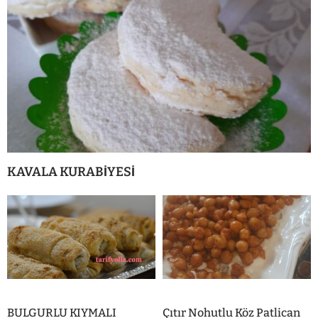
KAVALA KURABİYESİ
BULGURLU KIYMALI
Çıtır Nohutlu Köz Patlican