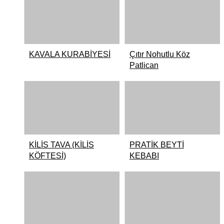
KAVALA KURABİYESİ
Çıtır Nohutlu Köz
Patlican
KİLİS TAVA (KİLİS
PRATİK BEYTİ
KÖFTESİ)
KEBABI