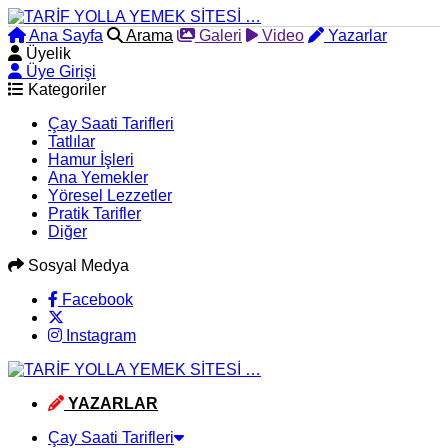
Ana Sayfa
Arama
Galeri
Video
Yazarlar
Üyelik
Üye Girişi
Kategoriler
Çay Saati Tarifleri
Tatlılar
Hamur İşleri
Ana Yemekler
Yöresel Lezzetler
Pratik Tarifler
Diğer
Sosyal Medya
Facebook
Instagram
YAZARLAR
Çay Saati Tarifleri