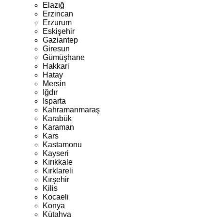
Elazığ
Erzincan
Erzurum
Eskişehir
Gaziantep
Giresun
Gümüşhane
Hakkari
Hatay
Mersin
Iğdır
Isparta
Kahramanmaraş
Karabük
Karaman
Kars
Kastamonu
Kayseri
Kırıkkale
Kırklareli
Kırşehir
Kilis
Kocaeli
Konya
Kütahya