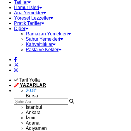
Tatlılar
Hamur İşleri
Ana Yemekler
Yöresel Lezzetler
Pratik Tarifler
Diğer
Ramazan Yemekleri
Sahur Yemekleri
Kahvaltılıklar
Pasta ve Kekler
Tarif Yolla
YAZARLAR
20.8
°
Bursa
İstanbul
Ankara
İzmir
Adana
Adıyaman