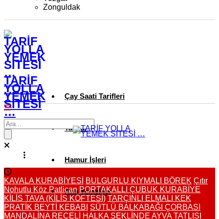
Zonguldak
TARİF
YOLLA
YEMEK
Çay Saati Tarifleri
SİTESİ
…
Tatlılar
Hamur İşleri
KAVALA KURABİYESİ
BULGURLU KIYMALI BÖREK
Çıtır
Nohutlu Köz Patlican
PORTAKALLI ÇUBUK KURABİYE
Ana Yemekler
KİLİS TAVA (KİLİS KÖFTESİ)
TARÇINLI ELMALI KEK
PRATİK BEYTİ KEBABI
SÜTLÜ BALKABAĞI ÇORBASI
MANDALİNA REÇELİ
HALKA ŞEKLİNDE AYVA TATLISI