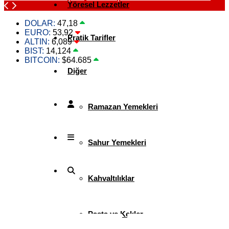
Yöresel Lezzetler
DOLAR:
47,18
EURO:
53,92
Pratik Tarifler
ALTIN:
6,089
BIST:
14,124
BITCOIN:
$64.685
Diğer
Ramazan Yemekleri
Sahur Yemekleri
Kahvaltılıklar
Pasta ve Kekler