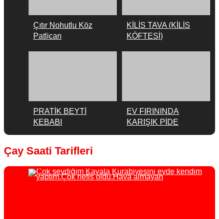
Çıtır Nohutlu Köz
KİLİS TAVA (KİLİS
Patlican
KÖFTESİ)
PRATİK BEYTİ
EV FIRININDA
KEBABI
KARIŞIK PİDE
Çay Saati Tarifleri