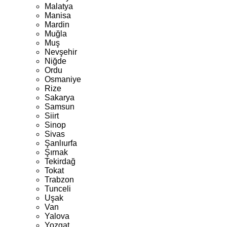
Malatya
Manisa
Mardin
Muğla
Muş
Nevşehir
Niğde
Ordu
Osmaniye
Rize
Sakarya
Samsun
Siirt
Sinop
Sivas
Şanlıurfa
Şırnak
Tekirdağ
Tokat
Trabzon
Tunceli
Uşak
Van
Yalova
Yozgat