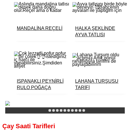
MANDALİNA REÇELİ
HALKA ŞEKLİNDE
AYVA TATLISI
ISPANAKLI PEYNİRLİ
LAHANA TURŞUSU
RULO POĞAÇA
TARİFİ
KAVALA KURABİYESİ
1
2
3
4
5
6
7
8
9
10
Çay Saati Tarifleri