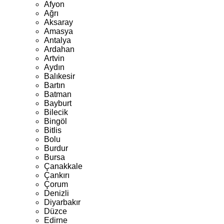
Afyon
Ağrı
Aksaray
Amasya
Antalya
Ardahan
Artvin
Aydın
Balıkesir
Bartın
Batman
Bayburt
Bilecik
Bingöl
Bitlis
Bolu
Burdur
Bursa
Çanakkale
Çankırı
Çorum
Denizli
Diyarbakır
Düzce
Edirne