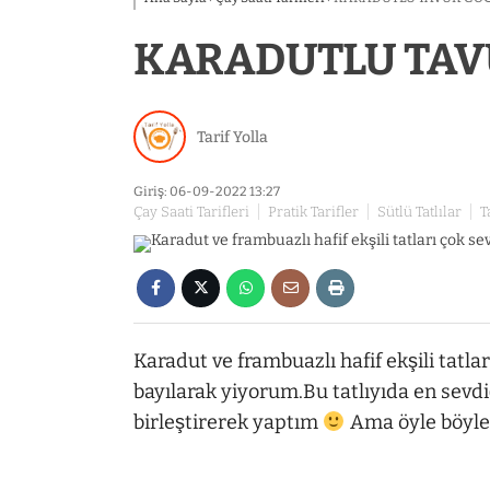
KARADUTLU TAV
Tarif Yolla
Giriş: 06-09-2022 13:27
Çay Saati Tarifleri
Pratik Tarifler
Sütlü Tatlılar
T
Karadut ve frambuazlı hafif ekşili tatla
bayılarak yiyorum.Bu tatlıyıda en sevd
birleştirerek yaptım
Ama öyle böyle 