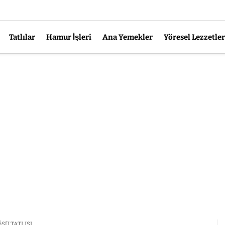
Tatlılar
Hamur İşleri
Ana Yemekler
Yöresel Lezzetler
Ü TATLISI