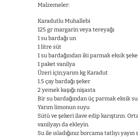
Malzemeler:
Karadutlu Muhallebi
125 gr margarin veya tereyağı
1 su bardağı un
1 litre süt
1 su bardağından iki parmak eksik şeke
1 paket vanilya
Üzeri için;yarım kg Karadut
1.5 çay bardağı şeker
2 yemek kaşığı nişasta
Bir su bardağından üç parmak eksik su
Yarım limonun suyu
Sütü ve şekeri ilave edip karıştırın. Ort
vanilyayı da ekleyin.
Su ile ısladığınız borcama tatlıyı yayın