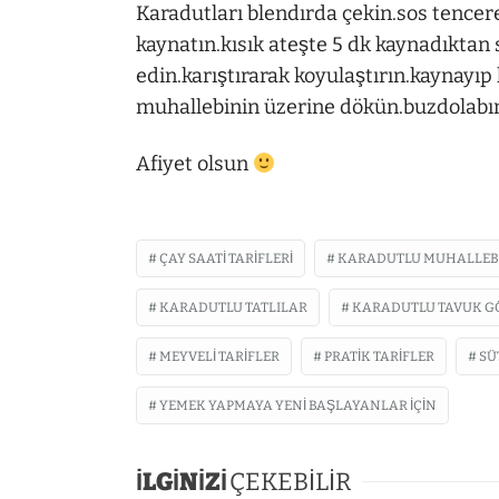
Karadutları blendırda çekin.sos tencer
kaynatın.kısık ateşte 5 dk kaynadıktan s
edin.karıştırarak koyulaştırın.kaynayı
muhallebinin üzerine dökün.buzdolabın
Afiyet olsun
ÇAY SAATI TARIFLERI
KARADUTLU MUHALLEB
KARADUTLU TATLILAR
KARADUTLU TAVUK GÖ
MEYVELI TARIFLER
PRATIK TARIFLER
SÜ
YEMEK YAPMAYA YENI BAŞLAYANLAR IÇIN
İLGİNİZİ
ÇEKEBİLİR