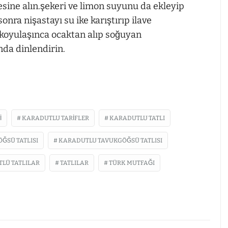
esine alın.şekeri ve limon suyunu da ekleyip
onra nişastayı su ike karıştırıp ilave
p koyulaşınca ocaktan alıp soğuyan
da dinlendirin.
I
KARADUTLU TARIFLER
KARADUTLU TATLI
ĞSÜ TATLISI
KARADUTLU TAVUKGÖĞSÜ TATLISI
TLÜ TATLILAR
TATLILAR
TÜRK MUTFAĞI