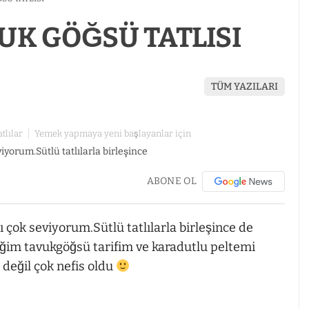
UK GÖĞSÜ TATLISI
TÜM YAZILARI
atlılar
Yemek yapmaya yeni başlayanlar için
ABONE OL
rı çok seviyorum.Sütlü tatlılarla birleşince de
iğim tavukgöğsü tarifim ve karadutlu peltemi
değil çok nefis oldu