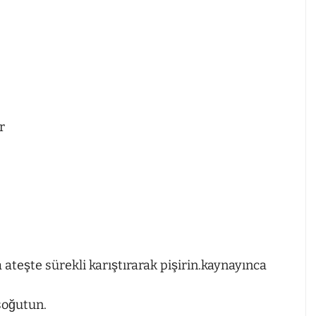
r
a ateşte sürekli karıştırarak pişirin.kaynayınca
 soğutun.