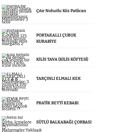
Çıtır Nohutlu Köz Patlican
PORTAKALLI ÇUBUK
KURABİYE
KİLİS TAVA (KİLİS KÖFTESİ)
TARÇINLI ELMALI KEK
PRATİK BEYTİ KEBABI
SÜTLÜ BALKABAĞI ÇORBASI