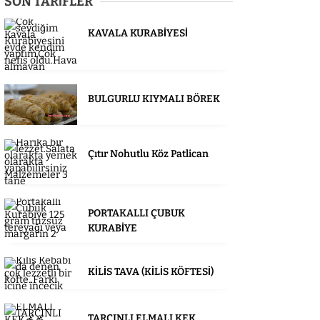
SON TARİFLER
KAVALA KURABİYESİ
BULGURLU KIYMALI BÖREK
Çıtır Nohutlu Köz Patlican
PORTAKALLI ÇUBUK
KURABİYE
KİLİS TAVA (KİLİS KÖFTESİ)
TARÇINLI ELMALI KEK