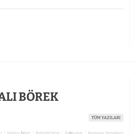
ALI BÖREK
TÜM YAZILARI
ri
Hamur İşleri
Kahvaltılıklar
Poğaçalar
Ramazan Yemekleri