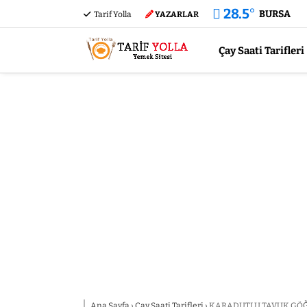
28.5
°
BURSA
Tarif Yolla
YAZARLAR
Çay Saati Tarifleri
Ana Sayfa
›
Çay Saati Tarifleri
›
KARADUTLU TAVUK GÖĞS