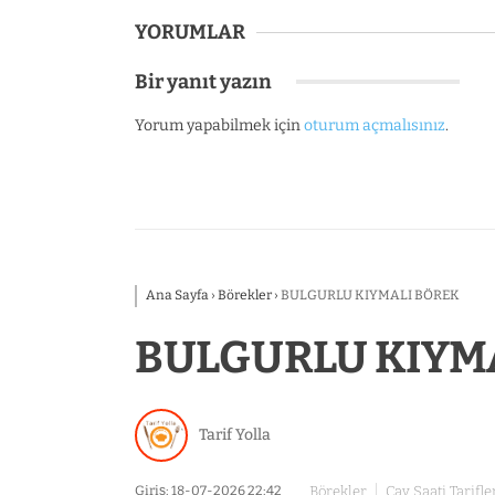
YORUMLAR
Bir yanıt yazın
Yorum yapabilmek için
oturum açmalısınız
.
Ana Sayfa
›
Börekler
›
BULGURLU KIYMALI BÖREK
BULGURLU KIYM
Tarif Yolla
Giriş: 18-07-2026 22:42
Börekler
Çay Saati Tarifle