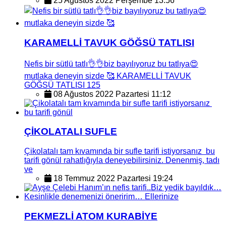
25 Ağustos 2022 Perşembe 13:56
KARAMELLİ TAVUK GÖĞSÜ TATLISI
Nefis bir sütlü tatlı👌👌biz bayılıyoruz bu tatlıya😍
mutlaka deneyin sizde 🥰 KARAMELLİ TAVUK
GÖĞSÜ TATLISI 125
08 Ağustos 2022 Pazartesi 11:12
ÇİKOLATALI SUFLE
Çikolatalı tam kıvamında bir sufle tarifi istiyorsanız bu
tarifi gönül rahatlığıyla deneyebilirsiniz. Denenmiş, tadı
ve
18 Temmuz 2022 Pazartesi 19:24
PEKMEZLİ ATOM KURABİYE