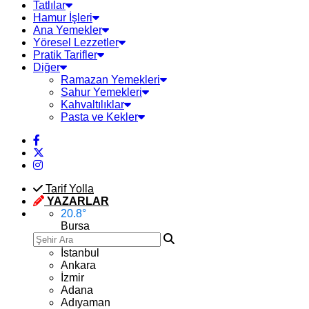
Tatlılar
Hamur İşleri
Ana Yemekler
Yöresel Lezzetler
Pratik Tarifler
Diğer
Ramazan Yemekleri
Sahur Yemekleri
Kahvaltılıklar
Pasta ve Kekler
Tarif Yolla
YAZARLAR
20.8
°
Bursa
İstanbul
Ankara
İzmir
Adana
Adıyaman