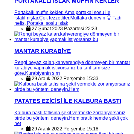
PORTAKALLI ISLAK MUFFIN KEKLER
Portakallı muffın kekler..Ama portakal sosu ile
ıslatılmışlar.Çok lezzetliler.Mutlaka deneyin 🙂 Tadı
nefis, Portakal soslu ıslak
27 Şubat 2023 Pazartesi 23:23
MANTAR KURABİYE
Rengi beyaz kalan,kahverengiye dönmeyen bir mantar
kurabiye yapmak istiyorsanız bu tarif tam size
göre.Kurabiyenin sırrı
29 Aralık 2022 Perşembe 15:33
PATATES EZİCİSİ İLE KALBURA BASTI
Kalbura bastı tatlısına şekil vermekte zorlanıyorsanız
birde bu yöntemi deneyin.Hem pratik hemde şekli çok
net
29 Aralık 2022 Perşembe 15:18