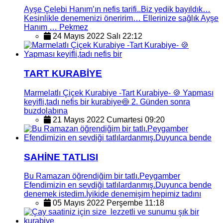
Ayşe Çelebi Hanım’ın nefis tarifi..Biz yedik bayıldık…
Kesinlikle denemenizi öneririm… Ellerinize sağlık Ayşe
Hanım … Pekmez
24 Mayıs 2022 Salı 22:12
TART KURABİYE
Marmelatlı Çiçek Kurabiye -Tart Kurabiye- 🍪 Yapması
keyifli,tadı nefis bir kurabiye🍥 2. Günden sonra
buzdolabına
21 Mayıs 2022 Cumartesi 09:20
SAHİNE TATLISI
Bu Ramazan öğrendiğim bir tatlı.Peygamber
Efendimizin en sevdiği tatlılardanmış.Duyunca bende
denemek istedim.İyikide denemişim hepimiz tadını
05 Mayıs 2022 Perşembe 11:18