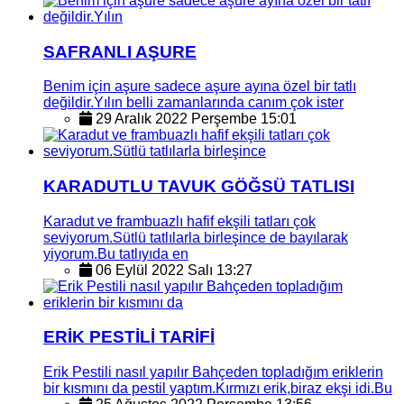
SAFRANLI AŞURE
Benim için aşure sadece aşure ayına özel bir tatlı
değildir.Yılın belli zamanlarında canım çok ister
29 Aralık 2022 Perşembe 15:01
KARADUTLU TAVUK GÖĞSÜ TATLISI
Karadut ve frambuazlı hafif ekşili tatları çok
seviyorum.Sütlü tatlılarla birleşince de bayılarak
yiyorum.Bu tatlıyıda en
06 Eylül 2022 Salı 13:27
ERİK PESTİLİ TARİFİ
Erik Pestili nasıl yapılır Bahçeden topladığım eriklerin
bir kısmını da pestil yaptım.Kırmızı erik,biraz ekşi idi.Bu