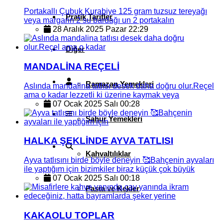
Portakallı Çubuk Kurabiye 125 gram tuzsuz tereyağı
Pratik Tarifler
veya margarin 2 su bardağı un 2 portakalın
28 Aralık 2025 Pazar 22:29
Diğer
MANDALİNA REÇELİ
Ramazan Yemekleri
Aslında mandalina tatlısı desek daha doğru olur.Reçel
ama o kadar lezzetli ki üzerine kaymak veya
07 Ocak 2025 Salı 00:28
Sahur Yemekleri
HALKA ŞEKLİNDE AYVA TATLISI
Kahvaltılıklar
Ayva tatlısını birde böyle deneyin 🥰Bahçenin ayvaları
ile yaptığım için bizimkiler biraz küçük çok büyük
07 Ocak 2025 Salı 00:18
Pasta ve Kekler
KAKAOLU TOPLAR