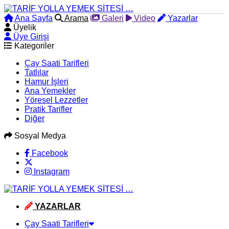
Ana Sayfa
Arama
Galeri
Video
Yazarlar
Üyelik
Üye Girişi
Kategoriler
Çay Saati Tarifleri
Tatlılar
Hamur İşleri
Ana Yemekler
Yöresel Lezzetler
Pratik Tarifler
Diğer
Sosyal Medya
Facebook
Instagram
YAZARLAR
Çay Saati Tarifleri