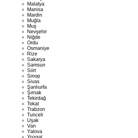
Malatya
Manisa
Mardin
Muğla
Muş
Nevşehir
Niğde
Ordu
Osmaniye
Rize
Sakarya
Samsun
Siirt
Sinop
Sivas
Şanlıurfa
Şırnak
Tekirdağ
Tokat
Trabzon
Tunceli
Uşak
Van
Yalova
Yozgat