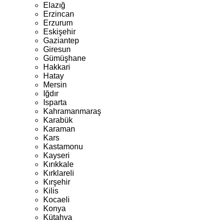
Elazığ
Erzincan
Erzurum
Eskişehir
Gaziantep
Giresun
Gümüşhane
Hakkari
Hatay
Mersin
Iğdır
Isparta
Kahramanmaraş
Karabük
Karaman
Kars
Kastamonu
Kayseri
Kırıkkale
Kırklareli
Kırşehir
Kilis
Kocaeli
Konya
Kütahya