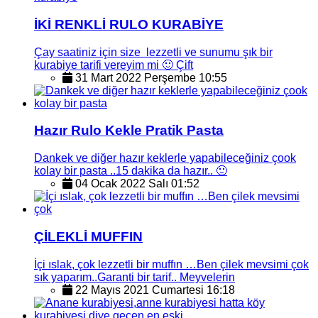
İKİ RENKLİ RULO KURABİYE
Çay saatiniz için size lezzetli ve sunumu şık bir
kurabiye tarifi vereyim mi 🙂 Çift
31 Mart 2022 Perşembe 10:55
Hazır Rulo Kekle Pratik Pasta
Dankek ve diğer hazır keklerle yapabileceğiniz çook
kolay bir pasta ..15 dakika da hazır.. 🙂
04 Ocak 2022 Salı 01:52
ÇİLEKLİ MUFFIN
İçi ıslak, çok lezzetli bir muffın …Ben çilek mevsimi çok
sık yaparım..Garanti bir tarif.. Meyvelerin
22 Mayıs 2021 Cumartesi 16:18