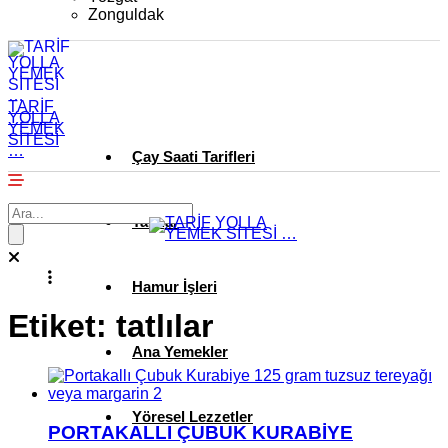
Zonguldak
TARİF
YOLLA
YEMEK
SİTESİ
…
Çay Saati Tarifleri
Tatlılar
Hamur İşleri
Etiket:
tatlılar
Ana Yemekler
Yöresel Lezzetler
PORTAKALLI ÇUBUK KURABİYE