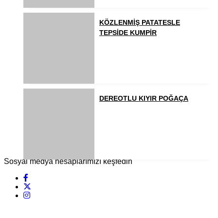
KÖZLENMİŞ PATATESLE
TEPSİDE KUMPİR
DEREOTLU KIYIR POĞAÇA
Sosyal medya hesaplarımızı keşfedin