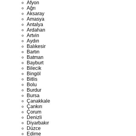
Afyon
Ağrı
Aksaray
Amasya
Antalya
Ardahan
Artvin
Aydın
Balıkesir
Bartın
Batman
Bayburt
Bilecik
Bingöl
Bitlis
Bolu
Burdur
Bursa
Çanakkale
Çankırı
Çorum
Denizli
Diyarbakır
Düzce
Edirne