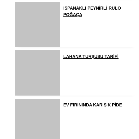
ISPANAKLI PEYNİRLİ RULO
POĞAÇA
LAHANA TURŞUSU TARİFİ
EV FIRININDA KARIŞIK PİDE