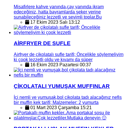
Misafirlere kahve yanında,çay yanında ikram
edeceğiniz, hatta bayramlarda şeker yerine
sunabileceğiniz lezzetli ve sevimli toplar.Bu
17 Ekim 2023 Salı 13:12
AİRFRYER DE SUFLE
Airfryer de çikolatalı sufle tarifi; Öncelikle söylemeliyim
ki çook lezzetli oldu ve kıvamı da süper
16 Ekim 2023 Pazartesi 00:37
ÇİKOLATALI YUMUŞAK MUFFINLAR
İçi nemli ve yumuşak,bol çikolata tadı alacağınız nefis
bir muffin kek tarifi; Malzemeler: 2 yumurta
01 Mart 2023 Çarşamba 15:21