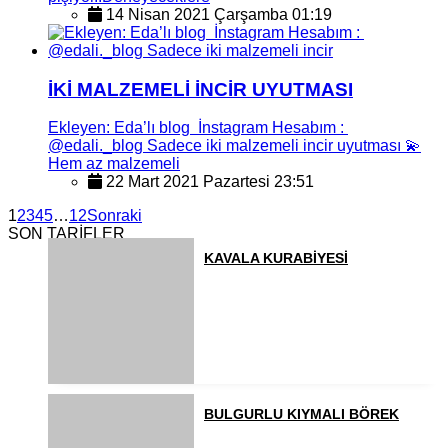
14 Nisan 2021 Çarşamba 01:19
İKİ MALZEMELİ İNCİR UYUTMASI
Ekleyen: Eda’lı blog İnstagram Hesabım :
@edali._blog Sadece iki malzemeli incir uyutması 💫
Hem az malzemeli
22 Mart 2021 Pazartesi 23:51
1
2
3
4
5
…
12
Sonraki
SON TARİFLER
KAVALA KURABİYESİ
BULGURLU KIYMALI BÖREK