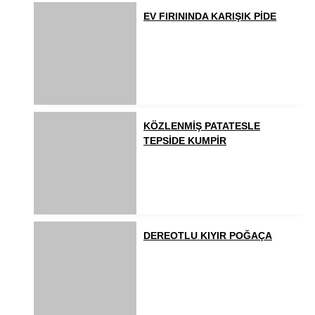
EV FIRININDA KARIŞIK PİDE
KÖZLENMİŞ PATATESLE
TEPSİDE KUMPİR
DEREOTLU KIYIR POĞAÇA