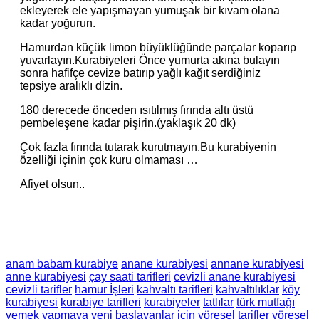
ekleyerek ele yapışmayan yumuşak bir kıvam olana
kadar yoğurun.
Hamurdan küçük limon büyüklüğünde parçalar koparıp
yuvarlayın.Kurabiyeleri Önce yumurta akına bulayın
sonra hafifçe cevize batırıp yağlı kağıt serdiğiniz
tepsiye aralıklı dizin.
180 derecede önceden ısıtılmış fırında altı üstü
pembeleşene kadar pişirin.(yaklaşık 20 dk)
Çok fazla fırında tutarak kurutmayın.Bu kurabiyenin
özelliği içinin çok kuru olmaması …
Afiyet olsun..
anam babam kurabiye
anane kurabiyesi
annane kurabiyesi
anne kurabiyesi
çay saati tarifleri
cevizli anane kurabiyesi
cevizli tarifler
hamur İşleri
kahvaltı tarifleri
kahvaltılıklar
köy
kurabiyesi
kurabiye tarifleri
kurabiyeler
tatlılar
türk mutfağı
yemek yapmaya yeni başlayanlar için
yöresel tarifler
yöresel