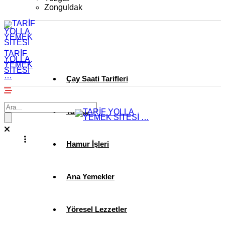
Zonguldak
TARİF
YOLLA
YEMEK
SİTESİ
…
Çay Saati Tarifleri
Tatlılar
Hamur İşleri
Ana Yemekler
Yöresel Lezzetler