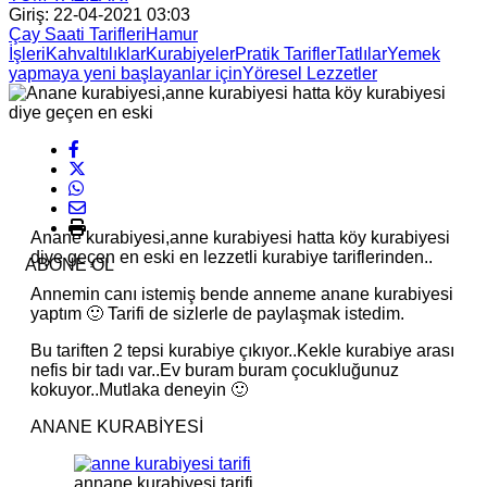
Giriş: 22-04-2021 03:03
Çay Saati Tarifleri
Hamur
İşleri
Kahvaltılıklar
Kurabiyeler
Pratik Tarifler
Tatlılar
Yemek
yapmaya yeni başlayanlar için
Yöresel Lezzetler
Anane kurabiyesi,anne kurabiyesi hatta köy kurabiyesi
diye geçen en eski en lezzetli kurabiye tariflerinden..
ABONE OL
Annemin canı istemiş bende anneme anane kurabiyesi
yaptım 🙂 Tarifi de sizlerle de paylaşmak istedim.
Bu tariften 2 tepsi kurabiye çıkıyor..Kekle kurabiye arası
nefis bir tadı var..Ev buram buram çocukluğunuz
kokuyor..Mutlaka deneyin 🙂
ANANE KURABİYESİ
annane kurabiyesi tarifi