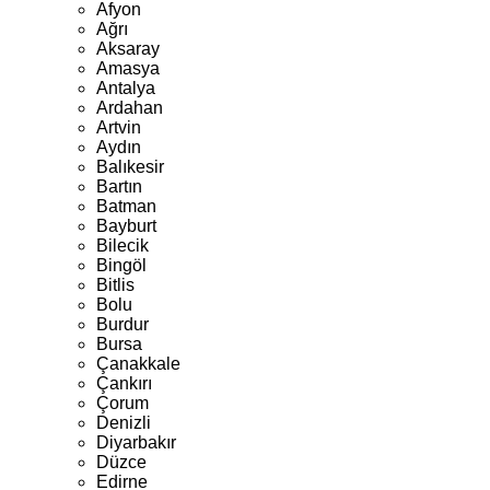
Afyon
Ağrı
Aksaray
Amasya
Antalya
Ardahan
Artvin
Aydın
Balıkesir
Bartın
Batman
Bayburt
Bilecik
Bingöl
Bitlis
Bolu
Burdur
Bursa
Çanakkale
Çankırı
Çorum
Denizli
Diyarbakır
Düzce
Edirne