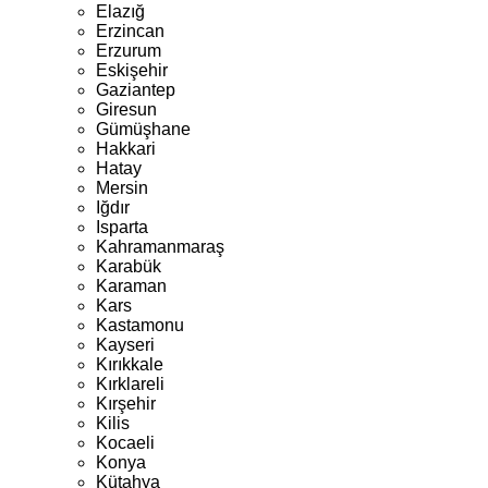
Elazığ
Erzincan
Erzurum
Eskişehir
Gaziantep
Giresun
Gümüşhane
Hakkari
Hatay
Mersin
Iğdır
Isparta
Kahramanmaraş
Karabük
Karaman
Kars
Kastamonu
Kayseri
Kırıkkale
Kırklareli
Kırşehir
Kilis
Kocaeli
Konya
Kütahya