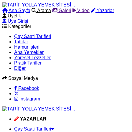
Ana Sayfa
Arama
Galeri
Video
Yazarlar
Üyelik
Üye Girişi
Kategoriler
Çay Saati Tarifleri
Tatlılar
Hamur İşleri
Ana Yemekler
Yöresel Lezzetler
Pratik Tarifler
Diğer
Sosyal Medya
Facebook
Instagram
YAZARLAR
Çay Saati Tarifleri