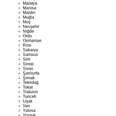
Malatya
Manisa
Mardin
Muğla
Muş
Nevşehir
Niğde
Ordu
Osmaniye
Rize
Sakarya
Samsun
Siirt
Sinop
Sivas
Şanlıurfa
Şırnak
Tekirdağ
Tokat
Trabzon
Tunceli
Uşak
Van
Yalova
Yozgat