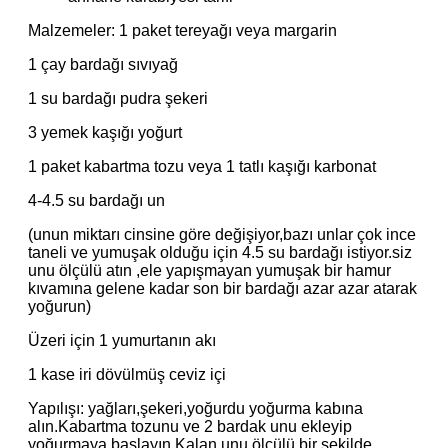
Malzemeler: 1 paket tereyağı veya margarin
1 çay bardağı sıvıyağ
1 su bardağı pudra şekeri
3 yemek kaşığı yoğurt
1 paket kabartma tozu veya 1 tatlı kaşığı karbonat
4-4.5 su bardağı un
(unun miktarı cinsine göre değişiyor,bazı unlar çok ince
taneli ve yumuşak olduğu için 4.5 su bardağı istiyor.siz
unu ölçülü atın ,ele yapışmayan yumuşak bir hamur
kıvamına gelene kadar son bir bardağı azar azar atarak
yoğurun)
Üzeri için 1 yumurtanın akı
1 kase iri dövülmüş ceviz içi
Yapılışı: yağları,şekeri,yoğurdu yoğurma kabına
alın.Kabartma tozunu ve 2 bardak unu ekleyip
yoğurmaya başlayın.Kalan unu ölçülü bir şekilde