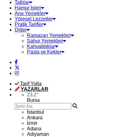
Tatlılar
Hamur İşleri
Ana Yemekler
Yöresel Lezzetler
Pratik Tarifler
Diğer
Ramazan Yemekleri
Sahur Yemekleri
Kahvaltılıklar
Pasta ve Kekler
Tarif Yolla
YAZARLAR
23.2
°
Bursa
İstanbul
Ankara
İzmir
Adana
Adıyaman