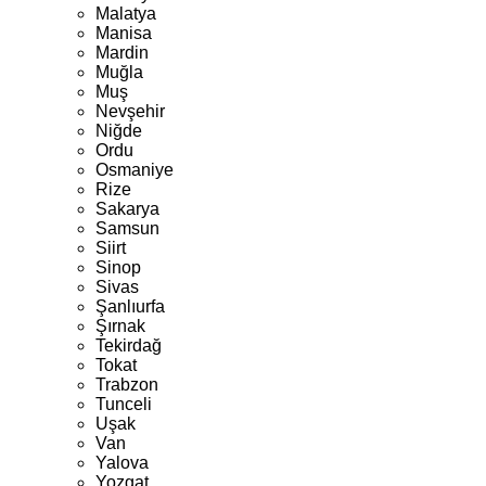
Malatya
Manisa
Mardin
Muğla
Muş
Nevşehir
Niğde
Ordu
Osmaniye
Rize
Sakarya
Samsun
Siirt
Sinop
Sivas
Şanlıurfa
Şırnak
Tekirdağ
Tokat
Trabzon
Tunceli
Uşak
Van
Yalova
Yozgat