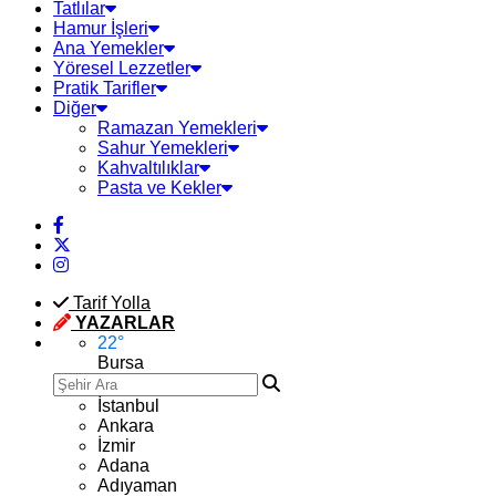
Tatlılar
Hamur İşleri
Ana Yemekler
Yöresel Lezzetler
Pratik Tarifler
Diğer
Ramazan Yemekleri
Sahur Yemekleri
Kahvaltılıklar
Pasta ve Kekler
Tarif Yolla
YAZARLAR
22
°
Bursa
İstanbul
Ankara
İzmir
Adana
Adıyaman