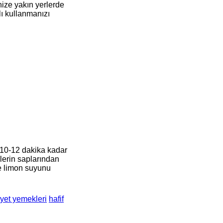
nize yakın yerlerde
lı kullanmanızı
p 10-12 dakika kadar
elerin saplarından
ve limon suyunu
iyet yemekleri
hafif