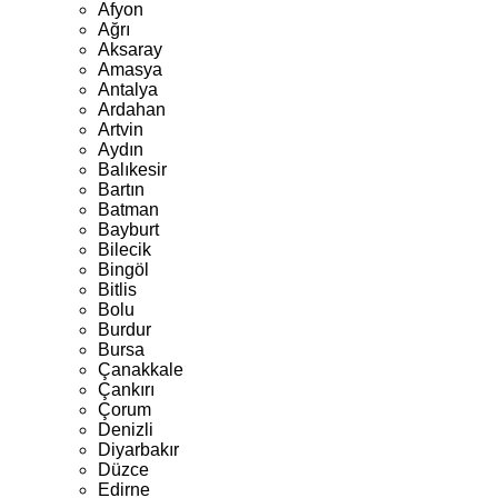
Afyon
Ağrı
Aksaray
Amasya
Antalya
Ardahan
Artvin
Aydın
Balıkesir
Bartın
Batman
Bayburt
Bilecik
Bingöl
Bitlis
Bolu
Burdur
Bursa
Çanakkale
Çankırı
Çorum
Denizli
Diyarbakır
Düzce
Edirne