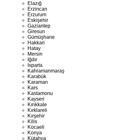
Elazığ
Erzincan
Erzurum
Eskişehir
Gaziantep
Giresun
Gümüşhane
Hakkari
Hatay
Mersin
Iğdır
Isparta
Kahramanmaraş
Karabük
Karaman
Kars
Kastamonu
Kayseri
Kırıkkale
Kırklareli
Kırşehir
Kilis
Kocaeli
Konya
Kütahya