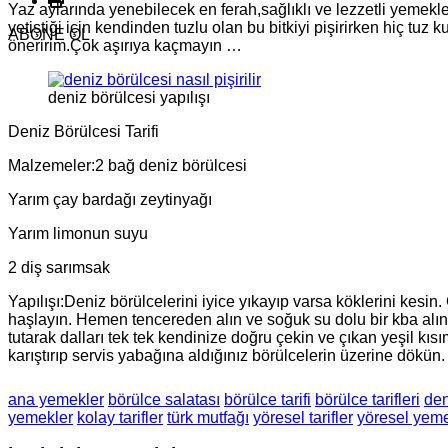
Yaz aylarında yenebilecek en ferah,sağlıklı ve lezzetli yemekle
yetiştiği için kendinden tuzlu olan bu bitkiyi pişirirken hiç tu
ABONE OL
öneririm.Çok aşırıya kaçmayın …
deniz börülcesi yapılışı
Deniz Börülcesi Tarifi
Malzemeler:2 bağ deniz börülcesi
Yarım çay bardağı zeytinyağı
Yarım limonun suyu
2 diş sarımsak
Yapılışı:Deniz börülcelerini iyice yıkayıp varsa köklerini kesi
haşlayın. Hemen tencereden alın ve soğuk su dolu bir kba alın.
tutarak dalları tek tek kendinize doğru çekin ve çıkan yeşil kıs
karıştırıp servis yabağına aldığınız börülcelerin üzerine dökün. 
ana yemekler
börülce salatası
börülce tarifi
börülce tarifleri
den
yemekler
kolay tarifler
türk mutfağı
yöresel tarifler
yöresel yeme