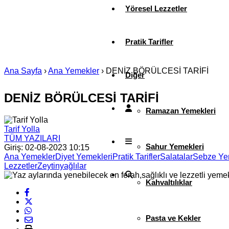
Yöresel Lezzetler
Pratik Tarifler
Ana Sayfa
›
Ana Yemekler
›
DENİZ BÖRÜLCESİ TARİFİ
Diğer
DENİZ BÖRÜLCESİ TARİFİ
Ramazan Yemekleri
Tarif Yolla
TÜM YAZILARI
Sahur Yemekleri
Giriş: 02-08-2023 10:15
Ana Yemekler
Diyet Yemekleri
Pratik Tarifler
Salatalar
Sebze Ye
Lezzetler
Zeytinyağlılar
Kahvaltılıklar
Pasta ve Kekler