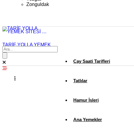
Zonguldak
TARİF YOLLA YEMEK
SİTESİ …
Çay Saati Tarifleri
Tatlılar
Hamur İşleri
Ana Yemekler