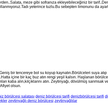
rden..Salata, meze gibi sofranıza ekleyebileceğiniz bir tarif..De
z kullanmıyoruz.Tadı yeterince tuzlu.Bu sebepten limonunu da ayar
n. Geniş bir tencereye bol su koyup kaynatın.Börülceleri suya atı
Hatta içine bir kaç buz atın rengi yeşil kalsın. Haşlanan börülc
ımları kaba alın,kılçıklarını atın. Zeytinyağı, dövülmüş sarımsak 
Afiyet olsun.
iz börülcesi salatası
deniz börülcesi tarifi
denizbörülcesi tarifi
d
kler
zeytinyağlı deniz börülcesi
zeytinyağlılar