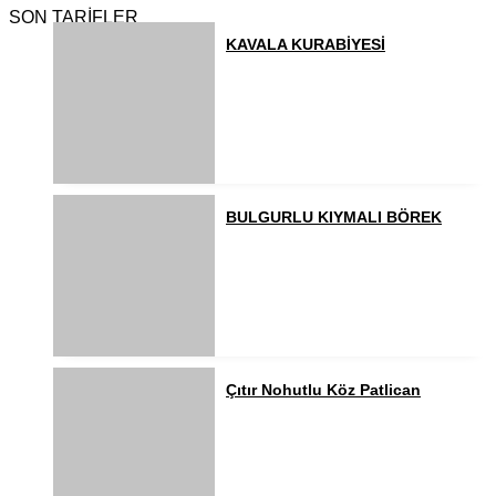
SON TARİFLER
KAVALA KURABİYESİ
BULGURLU KIYMALI BÖREK
Çıtır Nohutlu Köz Patlican