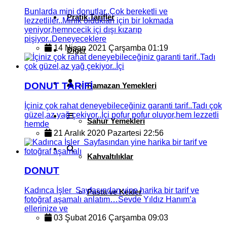
Bunlarda mini donutlar..Çok bereketli ve
Pratik Tarifler
lezzetliler..Minik oldukları için bir lokmada
yeniyor,hemncecik içi dışı kızarıp
pişiyor..Deneyeceklere
14 Nisan 2021 Çarşamba 01:19
Diğer
DONUT TARİFİ
Ramazan Yemekleri
İçiniz çok rahat deneyebileceğiniz garanti tarif..Tadı çok
güzel,az yağ çekiyor..İçi pofur pofur oluyor,hem lezzetli
Sahur Yemekleri
hemde
21 Aralık 2020 Pazartesi 22:56
Kahvaltılıklar
DONUT
Kadınca İşler Sayfasından yine harika bir tarif ve
Pasta ve Kekler
fotoğraf aşamalı anlatım…Sevde Yıldız Hanım’a
ellerinize ve
03 Şubat 2016 Çarşamba 09:03