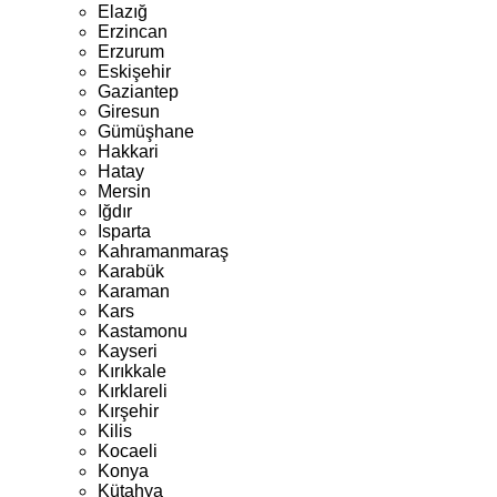
Elazığ
Erzincan
Erzurum
Eskişehir
Gaziantep
Giresun
Gümüşhane
Hakkari
Hatay
Mersin
Iğdır
Isparta
Kahramanmaraş
Karabük
Karaman
Kars
Kastamonu
Kayseri
Kırıkkale
Kırklareli
Kırşehir
Kilis
Kocaeli
Konya
Kütahya