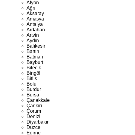
Afyon
Ağrı
Aksaray
Amasya
Antalya
Ardahan
Artvin
Aydın
Balıkesir
Bartın
Batman
Bayburt
Bilecik
Bingöl
Bitlis
Bolu
Burdur
Bursa
Çanakkale
Çankırı
Çorum
Denizli
Diyarbakır
Düzce
Edirne