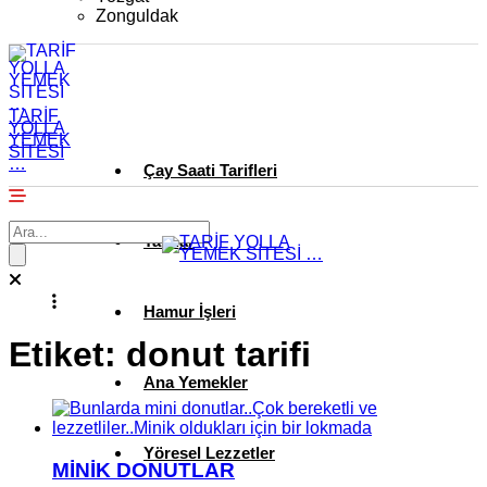
Zonguldak
TARİF
YOLLA
YEMEK
SİTESİ
…
Çay Saati Tarifleri
Tatlılar
Hamur İşleri
Etiket:
donut tarifi
Ana Yemekler
Yöresel Lezzetler
MİNİK DONUTLAR