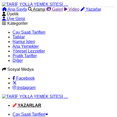
Ana Sayfa
Arama
Galeri
Video
Yazarlar
Üyelik
Üye Girişi
Kategoriler
Çay Saati Tarifleri
Tatlılar
Hamur İşleri
Ana Yemekler
Yöresel Lezzetler
Pratik Tarifler
Diğer
Sosyal Medya
Facebook
Instagram
YAZARLAR
Çay Saati Tarifleri