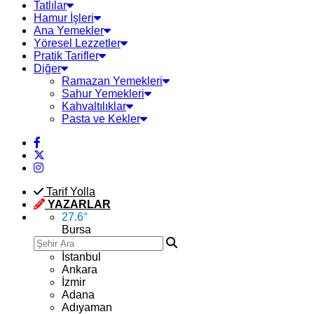
Tatlılar
Hamur İşleri
Ana Yemekler
Yöresel Lezzetler
Pratik Tarifler
Diğer
Ramazan Yemekleri
Sahur Yemekleri
Kahvaltılıklar
Pasta ve Kekler
Tarif Yolla
YAZARLAR
27.6
°
Bursa
İstanbul
Ankara
İzmir
Adana
Adıyaman