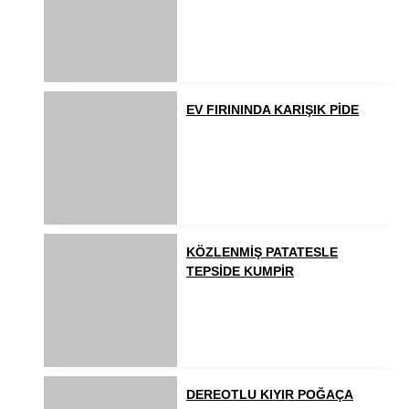
EV FIRININDA KARIŞIK PİDE
KÖZLENMİŞ PATATESLE
TEPSİDE KUMPİR
DEREOTLU KIYIR POĞAÇA