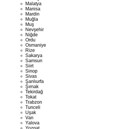
Malatya
Manisa
Mardin
Muğla
Muş
Nevşehir
Niğde
Ordu
Osmaniye
Rize
Sakarya
Samsun
Siirt
Sinop
Sivas
Şanlıurfa
Şırnak
Tekirdağ
Tokat
Trabzon
Tunceli
Uşak
Van
Yalova
Yozgat