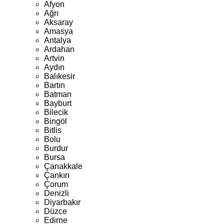
Afyon
Ağrı
Aksaray
Amasya
Antalya
Ardahan
Artvin
Aydın
Balıkesir
Bartın
Batman
Bayburt
Bilecik
Bingöl
Bitlis
Bolu
Burdur
Bursa
Çanakkale
Çankırı
Çorum
Denizli
Diyarbakır
Düzce
Edirne