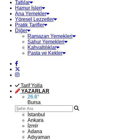
Tatlılar
Hamur İşleri
Ana Yemekler
Yöresel Lezzetler
Pratik Tarifler
Diğer
Ramazan Yemekleri
Sahur Yemekleri
Kahvaltılıklar
Pasta ve Kekler
Tarif Yolla
YAZARLAR
26.6
°
Bursa
İstanbul
Ankara
İzmir
Adana
Adıyaman