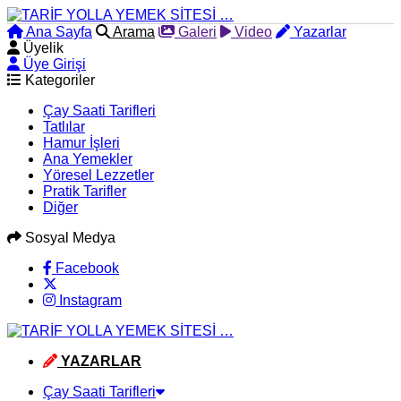
Ana Sayfa
Arama
Galeri
Video
Yazarlar
Üyelik
Üye Girişi
Kategoriler
Çay Saati Tarifleri
Tatlılar
Hamur İşleri
Ana Yemekler
Yöresel Lezzetler
Pratik Tarifler
Diğer
Sosyal Medya
Facebook
Instagram
YAZARLAR
Çay Saati Tarifleri