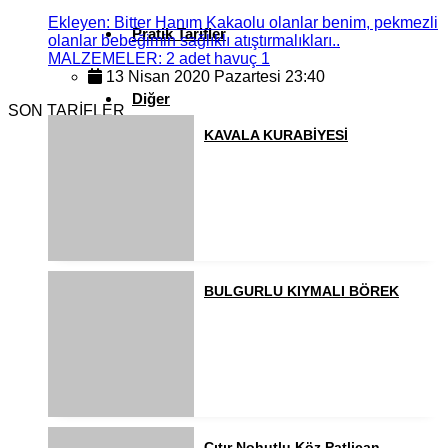
Ekleyen: Bitter Hanım Kakaolu olanlar benim, pekmezli
Pratik Tarifler
olanlar bebeğimin sağlıklı atıştırmalıkları..
MALZEMELER: 2 adet havuç 1
13 Nisan 2020 Pazartesi 23:40
Diğer
SON TARİFLER
KAVALA KURABİYESİ
Ramazan Yemekleri
Sahur Yemekleri
BULGURLU KIYMALI BÖREK
Kahvaltılıklar
Pasta ve Kekler
Çıtır Nohutlu Köz Patlican