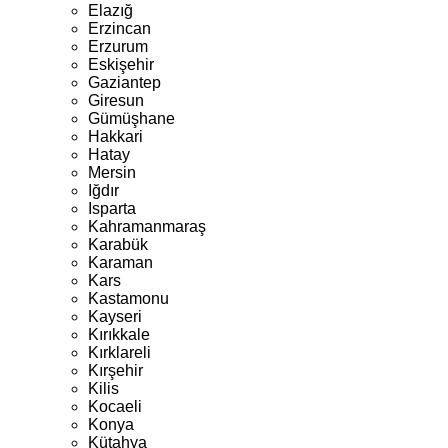
Elazığ
Erzincan
Erzurum
Eskişehir
Gaziantep
Giresun
Gümüşhane
Hakkari
Hatay
Mersin
Iğdır
Isparta
Kahramanmaraş
Karabük
Karaman
Kars
Kastamonu
Kayseri
Kırıkkale
Kırklareli
Kırşehir
Kilis
Kocaeli
Konya
Kütahya