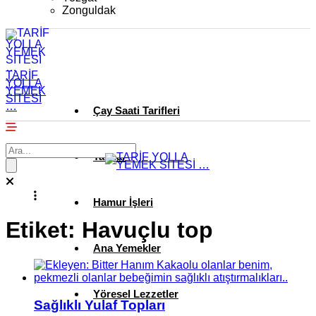
Zonguldak
TARİF
YOLLA
YEMEK
SİTESİ
…
Çay Saati Tarifleri
Tatlılar
Hamur İşleri
Etiket:
Havuçlu top
Ana Yemekler
Yöresel Lezzetler
Sağlıklı Yulaf Topları