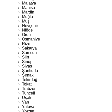
Malatya
Manisa
Mardin
Muğla
Muş
Nevşehir
Niğde
Ordu
Osmaniye
Rize
Sakarya
Samsun
Siirt
Sinop
Sivas
Şanlıurfa
Şırnak
Tekirdağ
Tokat
Trabzon
Tunceli
Uşak
Van
Yalova
Yozgat