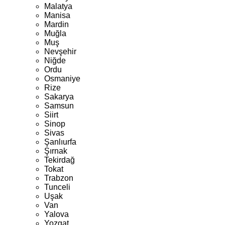
Malatya
Manisa
Mardin
Muğla
Muş
Nevşehir
Niğde
Ordu
Osmaniye
Rize
Sakarya
Samsun
Siirt
Sinop
Sivas
Şanlıurfa
Şırnak
Tekirdağ
Tokat
Trabzon
Tunceli
Uşak
Van
Yalova
Yozgat