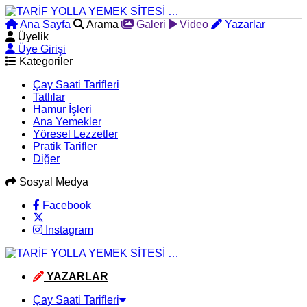
Ana Sayfa
Arama
Galeri
Video
Yazarlar
Üyelik
Üye Girişi
Kategoriler
Çay Saati Tarifleri
Tatlılar
Hamur İşleri
Ana Yemekler
Yöresel Lezzetler
Pratik Tarifler
Diğer
Sosyal Medya
Facebook
Instagram
YAZARLAR
Çay Saati Tarifleri