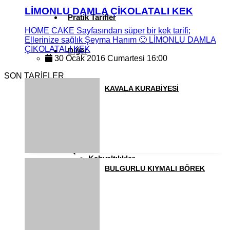
LİMONLU DAMLA ÇİKOLATALI KEK
Pratik Tarifler
HOME CAKE Sayfasından süper bir kek tarifi;
Ellerinize sağlık Şeyma Hanım 🙂 LİMONLU DAMLA
ÇİKOLATALI KEK
Diğer
30 Ocak 2016 Cumartesi 16:00
SON TARİFLER
Ramazan Yemekleri
KAVALA KURABİYESİ
Sahur Yemekleri
Kahvaltılıklar
BULGURLU KIYMALI BÖREK
Pasta ve Kekler