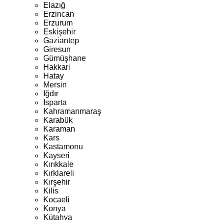
Elazığ
Erzincan
Erzurum
Eskişehir
Gaziantep
Giresun
Gümüşhane
Hakkari
Hatay
Mersin
Iğdır
Isparta
Kahramanmaraş
Karabük
Karaman
Kars
Kastamonu
Kayseri
Kırıkkale
Kırklareli
Kırşehir
Kilis
Kocaeli
Konya
Kütahya