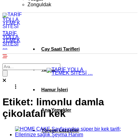
Zonguldak
TARİF
YOLLA
YEMEK
SİTESİ
…
Çay Saati Tarifleri
Tatlılar
Hamur İşleri
Etiket:
limonlu damla
Ana Yemekler
çikolatalı kek
Yöresel Lezzetler