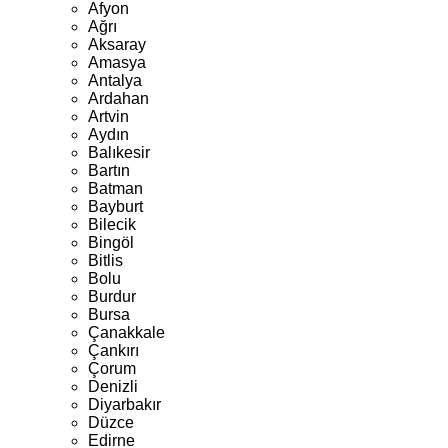
Afyon
Ağrı
Aksaray
Amasya
Antalya
Ardahan
Artvin
Aydın
Balıkesir
Bartın
Batman
Bayburt
Bilecik
Bingöl
Bitlis
Bolu
Burdur
Bursa
Çanakkale
Çankırı
Çorum
Denizli
Diyarbakır
Düzce
Edirne