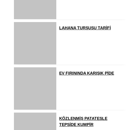
LAHANA TURŞUSU TARİFİ
EV FIRININDA KARIŞIK PİDE
KÖZLENMİŞ PATATESLE
TEPSİDE KUMPİR