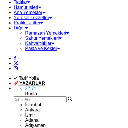
Tatlılar
Hamur İşleri
Ana Yemekler
Yöresel Lezzetler
Pratik Tarifler
Diğer
Ramazan Yemekleri
Sahur Yemekleri
Kahvaltılıklar
Pasta ve Kekler
Tarif Yolla
YAZARLAR
27.7
°
Bursa
İstanbul
Ankara
İzmir
Adana
Adıyaman