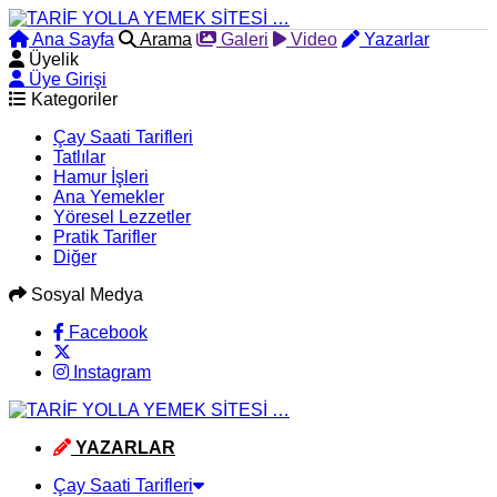
Ana Sayfa
Arama
Galeri
Video
Yazarlar
Üyelik
Üye Girişi
Kategoriler
Çay Saati Tarifleri
Tatlılar
Hamur İşleri
Ana Yemekler
Yöresel Lezzetler
Pratik Tarifler
Diğer
Sosyal Medya
Facebook
Instagram
YAZARLAR
Çay Saati Tarifleri