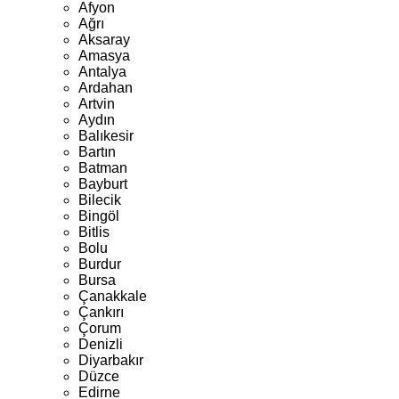
Afyon
Ağrı
Aksaray
Amasya
Antalya
Ardahan
Artvin
Aydın
Balıkesir
Bartın
Batman
Bayburt
Bilecik
Bingöl
Bitlis
Bolu
Burdur
Bursa
Çanakkale
Çankırı
Çorum
Denizli
Diyarbakır
Düzce
Edirne