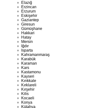
Elazığ
Erzincan
Erzurum
Eskişehir
Gaziantep
Giresun
Gümüşhane
Hakkari
Hatay
Mersin
Iğdır
Isparta
Kahramanmaraş
Karabük
Karaman
Kars
Kastamonu
Kayseri
Kırıkkale
Kırklareli
Kırşehir
Kilis
Kocaeli
Konya
Kütahya