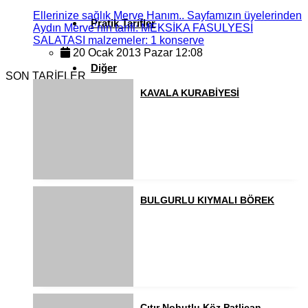
Ellerinize sağlık Merve Hanım.. Sayfamızın üyelerinden
Pratik Tarifler
Aydın Merve’nin tarifi: MEKSİKA FASULYESİ
SALATASI malzemeler: 1 konserve
20 Ocak 2013 Pazar 12:08
Diğer
SON TARİFLER
KAVALA KURABİYESİ
Ramazan Yemekleri
Sahur Yemekleri
BULGURLU KIYMALI BÖREK
Kahvaltılıklar
Pasta ve Kekler
Çıtır Nohutlu Köz Patlican