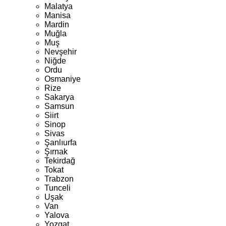
Malatya
Manisa
Mardin
Muğla
Muş
Nevşehir
Niğde
Ordu
Osmaniye
Rize
Sakarya
Samsun
Siirt
Sinop
Sivas
Şanlıurfa
Şırnak
Tekirdağ
Tokat
Trabzon
Tunceli
Uşak
Van
Yalova
Yozgat