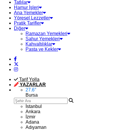
Tatlılar
Hamur İşleri
Ana Yemekler
Yöresel Lezzetler
Pratik Tarifler
Diğer
Ramazan Yemekleri
Sahur Yemekleri
Kahvaltılıklar
Pasta ve Kekler
Tarif Yolla
YAZARLAR
27.6
°
Bursa
İstanbul
Ankara
İzmir
Adana
Adıyaman