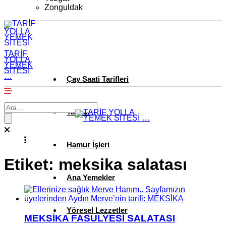
Zonguldak
TARİF
YOLLA
YEMEK
SİTESİ
…
Çay Saati Tarifleri
Tatlılar
Hamur İşleri
Etiket:
meksika salatası
Ana Yemekler
Yöresel Lezzetler
MEKSİKA FASULYESİ SALATASI