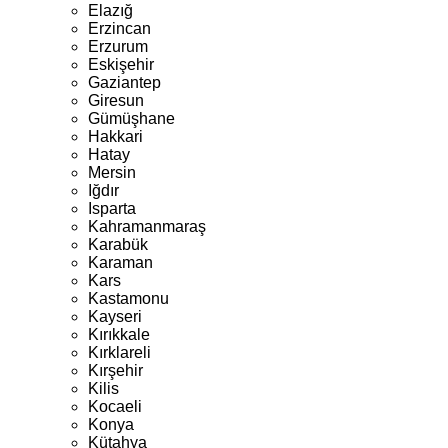
Elazığ
Erzincan
Erzurum
Eskişehir
Gaziantep
Giresun
Gümüşhane
Hakkari
Hatay
Mersin
Iğdır
Isparta
Kahramanmaraş
Karabük
Karaman
Kars
Kastamonu
Kayseri
Kırıkkale
Kırklareli
Kırşehir
Kilis
Kocaeli
Konya
Kütahya