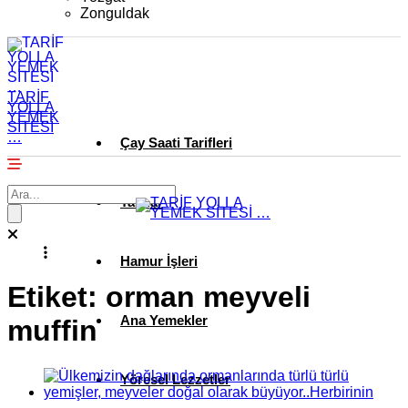
Zonguldak
TARİF
YOLLA
YEMEK
SİTESİ
…
Çay Saati Tarifleri
Tatlılar
Hamur İşleri
Etiket:
orman meyveli
Ana Yemekler
muffin
Yöresel Lezzetler