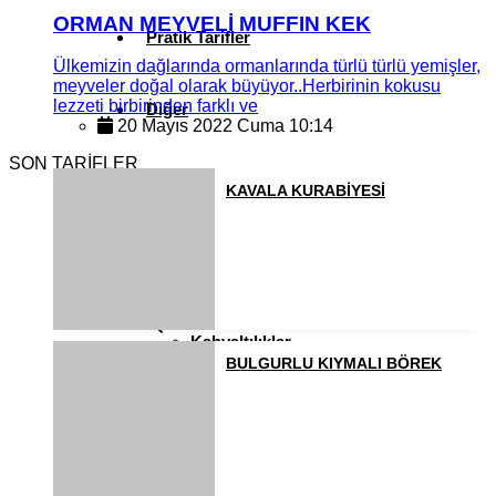
ORMAN MEYVELİ MUFFIN KEK
Pratik Tarifler
Ülkemizin dağlarında ormanlarında türlü türlü yemişler,
meyveler doğal olarak büyüyor..Herbirinin kokusu
lezzeti birbirinden farklı ve
Diğer
20 Mayıs 2022 Cuma 10:14
SON TARİFLER
Ramazan Yemekleri
KAVALA KURABİYESİ
Sahur Yemekleri
Kahvaltılıklar
BULGURLU KIYMALI BÖREK
Pasta ve Kekler