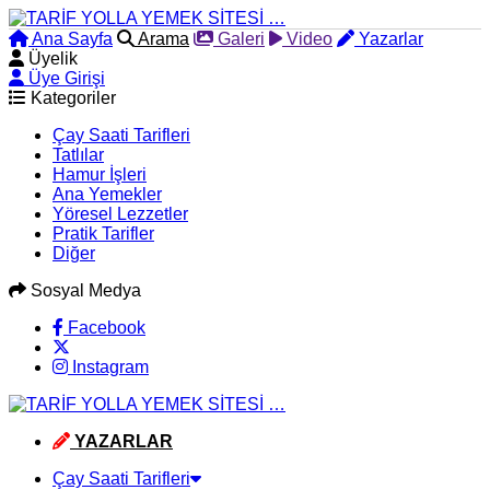
Ana Sayfa
Arama
Galeri
Video
Yazarlar
Üyelik
Üye Girişi
Kategoriler
Çay Saati Tarifleri
Tatlılar
Hamur İşleri
Ana Yemekler
Yöresel Lezzetler
Pratik Tarifler
Diğer
Sosyal Medya
Facebook
Instagram
YAZARLAR
Çay Saati Tarifleri