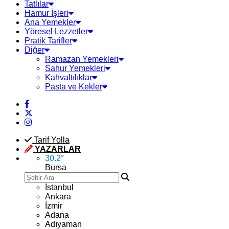
Tatlılar
Hamur İşleri
Ana Yemekler
Yöresel Lezzetler
Pratik Tarifler
Diğer
Ramazan Yemekleri
Sahur Yemekleri
Kahvaltılıklar
Pasta ve Kekler
Tarif Yolla
YAZARLAR
30.2
°
Bursa
İstanbul
Ankara
İzmir
Adana
Adıyaman