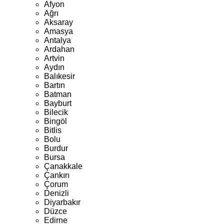
Afyon
Ağrı
Aksaray
Amasya
Antalya
Ardahan
Artvin
Aydın
Balıkesir
Bartın
Batman
Bayburt
Bilecik
Bingöl
Bitlis
Bolu
Burdur
Bursa
Çanakkale
Çankırı
Çorum
Denizli
Diyarbakır
Düzce
Edirne