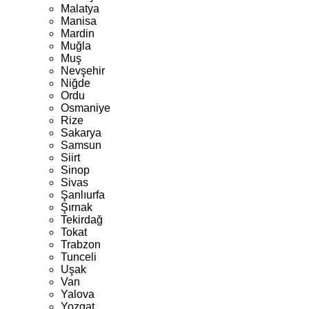
Malatya
Manisa
Mardin
Muğla
Muş
Nevşehir
Niğde
Ordu
Osmaniye
Rize
Sakarya
Samsun
Siirt
Sinop
Sivas
Şanlıurfa
Şırnak
Tekirdağ
Tokat
Trabzon
Tunceli
Uşak
Van
Yalova
Yozgat