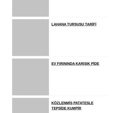
LAHANA TURŞUSU TARİFİ
EV FIRININDA KARIŞIK PİDE
KÖZLENMİŞ PATATESLE
TEPSİDE KUMPİR