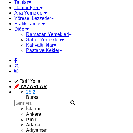
Tatlılar
Hamur İşleri
Ana Yemekler
Yöresel Lezzetler
Pratik Tarifler
Diğer
Ramazan Yemekleri
Sahur Yemekleri
Kahvaltılıklar
Pasta ve Kekler
Tarif Yolla
YAZARLAR
25.2
°
Bursa
İstanbul
Ankara
İzmir
Adana
Adıyaman