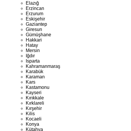
Elazığ
Erzincan
Erzurum
Eskişehir
Gaziantep
Giresun
Gümüşhane
Hakkari
Hatay
Mersin
Iğdır
Isparta
Kahramanmaraş
Karabük
Karaman
Kars
Kastamonu
Kayseri
Kırıkkale
Kırklareli
Kırşehir
Kilis
Kocaeli
Konya
Kütahya