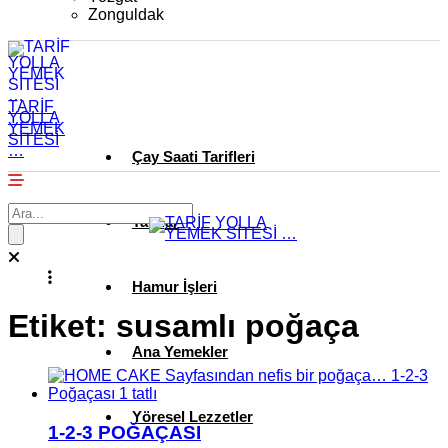
Zonguldak
TARİF
YOLLA
YEMEK
SİTESİ
…
Çay Saati Tarifleri
Tatlılar
Hamur İşleri
Etiket:
susamlı poğaça
Ana Yemekler
Yöresel Lezzetler
1-2-3 POĞAÇASI