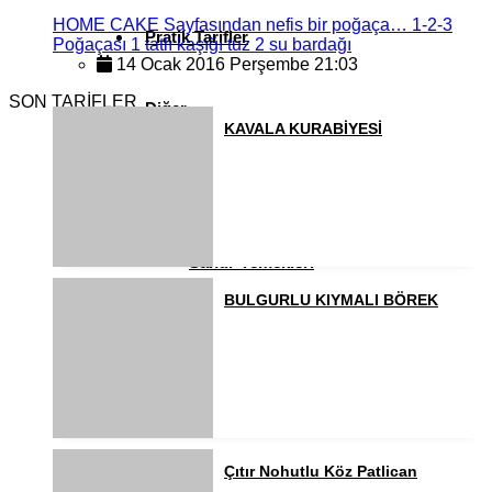
HOME CAKE Sayfasından nefis bir poğaça… 1-2-3
Pratik Tarifler
Poğaçası 1 tatlı kaşığı tuz 2 su bardağı
14 Ocak 2016 Perşembe 21:03
SON TARİFLER
Diğer
KAVALA KURABİYESİ
Ramazan Yemekleri
Sahur Yemekleri
BULGURLU KIYMALI BÖREK
Kahvaltılıklar
Pasta ve Kekler
Çıtır Nohutlu Köz Patlican