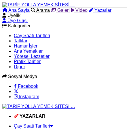
Ana Sayfa
Arama
Galeri
Video
Yazarlar
Üyelik
Üye Girişi
Kategoriler
Çay Saati Tarifleri
Tatlılar
Hamur İşleri
Ana Yemekler
Yöresel Lezzetler
Pratik Tarifler
Diğer
Sosyal Medya
Facebook
Instagram
YAZARLAR
Çay Saati Tarifleri