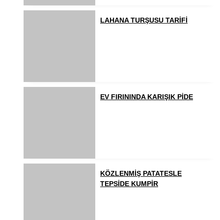
LAHANA TURŞUSU TARİFİ
EV FIRININDA KARIŞIK PİDE
KÖZLENMİŞ PATATESLE
TEPSİDE KUMPİR