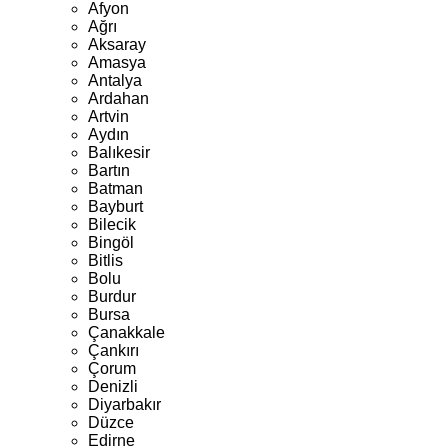
Afyon
Ağrı
Aksaray
Amasya
Antalya
Ardahan
Artvin
Aydın
Balıkesir
Bartın
Batman
Bayburt
Bilecik
Bingöl
Bitlis
Bolu
Burdur
Bursa
Çanakkale
Çankırı
Çorum
Denizli
Diyarbakır
Düzce
Edirne