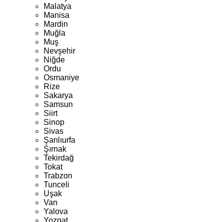
Malatya
Manisa
Mardin
Muğla
Muş
Nevşehir
Niğde
Ordu
Osmaniye
Rize
Sakarya
Samsun
Siirt
Sinop
Sivas
Şanlıurfa
Şırnak
Tekirdağ
Tokat
Trabzon
Tunceli
Uşak
Van
Yalova
Yozgat