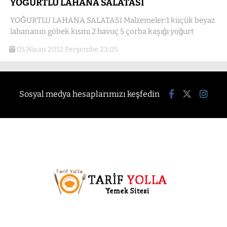
YOĞURTLU LAHANA SALATASI
YOĞURTLU LAHANA SALATASI Malzemeler:1 küçük beyaz
lahananın göbek kısmı 2 havuç 5 çorba kaşığı yoğurt
05 Nisan 2012 Perşembe 23:05
Sosyal medya hesaplarımızı keşfedin