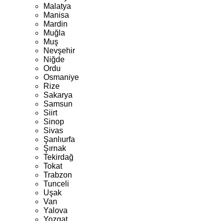
Malatya
Manisa
Mardin
Muğla
Muş
Nevşehir
Niğde
Ordu
Osmaniye
Rize
Sakarya
Samsun
Siirt
Sinop
Sivas
Şanlıurfa
Şırnak
Tekirdağ
Tokat
Trabzon
Tunceli
Uşak
Van
Yalova
Yozgat