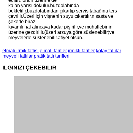
edilir). onun üzerine de
kalan yarısı dökülür.buzdolabında
bekletilir.buzdolabından çıkartıp servis tabağına ters
çevrilir.Üzeri için vişnenin suyu çıkartılır,nişasta ve
şekerle biraz
kıvamlı hal alıncaya kadar pişirilir,ve muhallebinin
üzerine gezdirilir.(üzeri arzuya göre süslenebilir)ve
meyvelerle süslenebilir.afiyet olsun.
elmalı irmik tatlısı
elmalı tarifler
irmikli tarifler
kolay tatlılar
meyveli tatlılar
pratik tatlı tarifleri
İLGİNİZİ
ÇEKEBİLİR