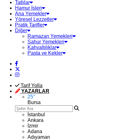
Tatlılar
Hamur İşleri
Ana Yemekler
Yöresel Lezzetler
Pratik Tarifler
Diğer
Ramazan Yemekleri
Sahur Yemekleri
Kahvaltılıklar
Pasta ve Kekler
Tarif Yolla
YAZARLAR
25
°
Bursa
İstanbul
Ankara
İzmir
Adana
Adıyaman