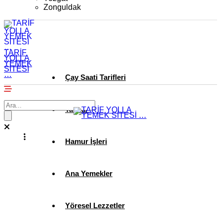
Zonguldak
TARİF
YOLLA
YEMEK
SİTESİ
…
Çay Saati Tarifleri
Tatlılar
Hamur İşleri
Ana Yemekler
Yöresel Lezzetler