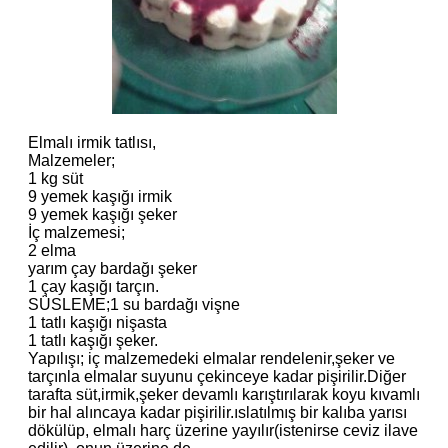
Elmalı irmik tatlısı,
Malzemeler;
1 kg süt
9 yemek kaşığı irmik
9 yemek kaşığı şeker
İç malzemesi;
2 elma
yarım çay bardağı şeker
1 çay kaşığı tarçın.
SÜSLEME;1 su bardağı vişne
1 tatlı kaşığı nişasta
1 tatlı kaşığı şeker.
Yapılışı; iç malzemedeki elmalar rendelenir,şeker ve
tarçınla elmalar suyunu çekinceye kadar pişirilir.Diğer
tarafta süt,irmik,şeker devamlı karıştırılarak koyu kıvamlı
bir hal alıncaya kadar pişirilir.ıslatılmış bir kalıba yarısı
dökülüp, elmalı harç üzerine yayılır(istenirse ceviz ilave