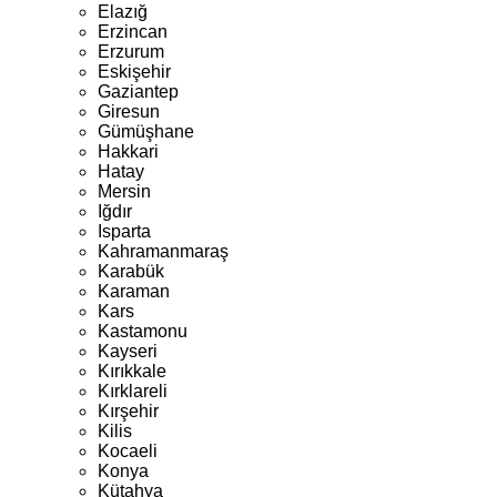
Elazığ
Erzincan
Erzurum
Eskişehir
Gaziantep
Giresun
Gümüşhane
Hakkari
Hatay
Mersin
Iğdır
Isparta
Kahramanmaraş
Karabük
Karaman
Kars
Kastamonu
Kayseri
Kırıkkale
Kırklareli
Kırşehir
Kilis
Kocaeli
Konya
Kütahya