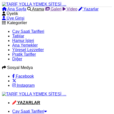
Ana Sayfa
Arama
Galeri
Video
Yazarlar
Üyelik
Üye Girişi
Kategoriler
Çay Saati Tarifleri
Tatlılar
Hamur İşleri
Ana Yemekler
Yöresel Lezzetler
Pratik Tarifler
Diğer
Sosyal Medya
Facebook
Instagram
YAZARLAR
Çay Saati Tarifleri