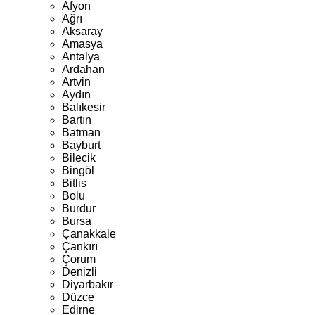
Afyon
Ağrı
Aksaray
Amasya
Antalya
Ardahan
Artvin
Aydın
Balıkesir
Bartın
Batman
Bayburt
Bilecik
Bingöl
Bitlis
Bolu
Burdur
Bursa
Çanakkale
Çankırı
Çorum
Denizli
Diyarbakır
Düzce
Edirne