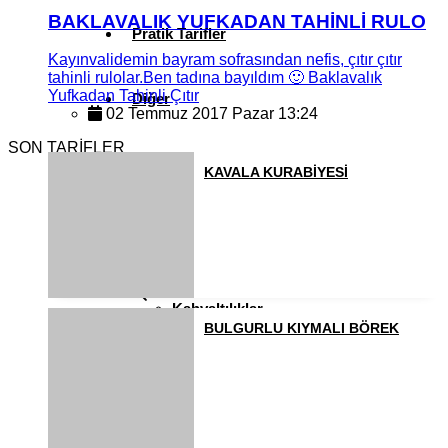
BAKLAVALIK YUFKADAN TAHİNLİ RULO
Pratik Tarifler
Kayınvalidemin bayram sofrasından nefis, çıtır çıtır
tahinli rulolar.Ben tadına bayıldım 🙂 Baklavalık
Yufkadan Tahinli Çıtır
Diğer
02 Temmuz 2017 Pazar 13:24
SON TARİFLER
Ramazan Yemekleri
KAVALA KURABİYESİ
Sahur Yemekleri
Kahvaltılıklar
BULGURLU KIYMALI BÖREK
Pasta ve Kekler