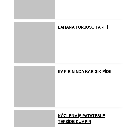
LAHANA TURŞUSU TARİFİ
EV FIRININDA KARIŞIK PİDE
KÖZLENMİŞ PATATESLE
TEPSİDE KUMPİR