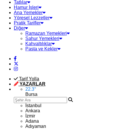
Tatlılar
Hamur İşleri
Ana Yemekler
Yöresel Lezzetler
Pratik Tarifler
Diğer
Ramazan Yemekleri
Sahur Yemekleri
Kahvaltılıklar
Pasta ve Kekler
Tarif Yolla
YAZARLAR
22.3
°
Bursa
İstanbul
Ankara
İzmir
Adana
Adıyaman