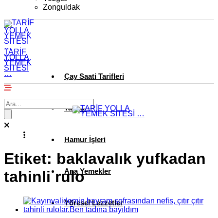
Zonguldak
TARİF
YOLLA
YEMEK
SİTESİ
…
Çay Saati Tarifleri
Tatlılar
Hamur İşleri
Etiket:
baklavalık yufkadan
Ana Yemekler
tahinli rulo
Yöresel Lezzetler