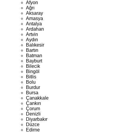
Afyon
Ağrı
Aksaray
Amasya
Antalya
Ardahan
Artvin
Aydın
Balıkesir
Bartın
Batman
Bayburt
Bilecik
Bingöl
Bitlis
Bolu
Burdur
Bursa
Çanakkale
Çankırı
Çorum
Denizli
Diyarbakır
Düzce
Edirne