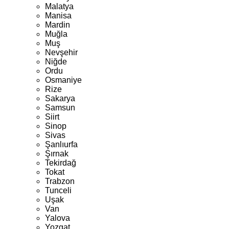
Malatya
Manisa
Mardin
Muğla
Muş
Nevşehir
Niğde
Ordu
Osmaniye
Rize
Sakarya
Samsun
Siirt
Sinop
Sivas
Şanlıurfa
Şırnak
Tekirdağ
Tokat
Trabzon
Tunceli
Uşak
Van
Yalova
Yozgat