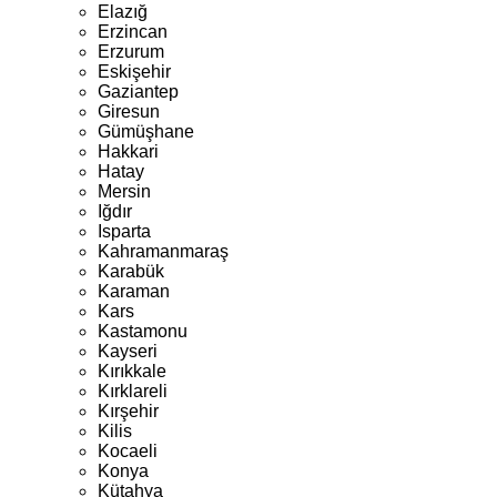
Elazığ
Erzincan
Erzurum
Eskişehir
Gaziantep
Giresun
Gümüşhane
Hakkari
Hatay
Mersin
Iğdır
Isparta
Kahramanmaraş
Karabük
Karaman
Kars
Kastamonu
Kayseri
Kırıkkale
Kırklareli
Kırşehir
Kilis
Kocaeli
Konya
Kütahya