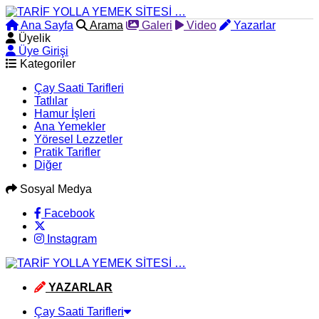
Ana Sayfa
Arama
Galeri
Video
Yazarlar
Üyelik
Üye Girişi
Kategoriler
Çay Saati Tarifleri
Tatlılar
Hamur İşleri
Ana Yemekler
Yöresel Lezzetler
Pratik Tarifler
Diğer
Sosyal Medya
Facebook
Instagram
YAZARLAR
Çay Saati Tarifleri