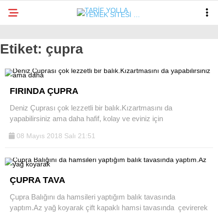
Etiket:
çupra
YAZARLAR
ÇAY SAATI TARIFLERI
FIRINDA ÇUPRA
TATLILAR
Deniz Çuprası çok lezzetli bir balık.Kızartmasını da
yapabilirsiniz ama daha hafif, kolay ve eviniz için
HAMUR İŞLERI
Facebook
08 Mayıs 2018 Salı 21:51
ANA YEMEKLER
YÖRESEL LEZZETLER
PRATIK TARIFLER
ÇUPRA TAVA
Instagram
Çupra Balığını da hamsileri yaptığım balık tavasında
DIĞER
yaptım.Az yağ koyarak çift kapaklı hamsi tavasında çevirerek