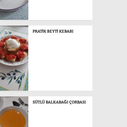
PRATİK BEYTİ KEBABI
SÜTLÜ BALKABAĞI ÇORBASI