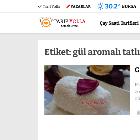
30.2
°
BURSA
Tarif Yolla
YAZARLAR
Çay Saati Tarifleri
Etiket:
gül aromalı tatl
G
Ma
gö
ol