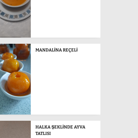
MANDALİNA REÇELİ
HALKA ŞEKLİNDE AYVA
TATLISI