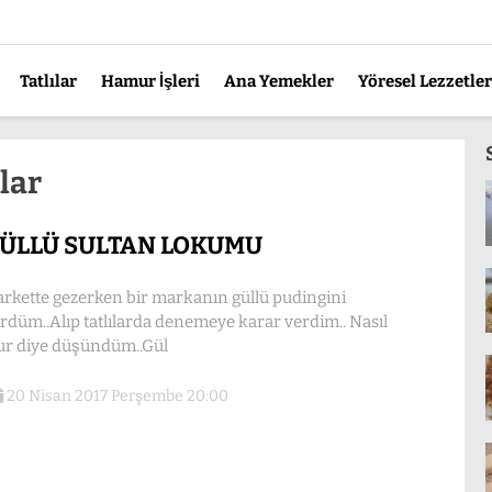
Tatlılar
Hamur İşleri
Ana Yemekler
Yöresel Lezzetler
ılar
ÜLLÜ SULTAN LOKUMU
rkette gezerken bir markanın güllü pudingini
rdüm..Alıp tatlılarda denemeye karar verdim.. Nasıl
ur diye düşündüm..Gül
20 Nisan 2017 Perşembe 20:00