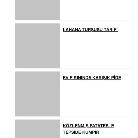
LAHANA TURŞUSU TARİFİ
EV FIRININDA KARIŞIK PİDE
KÖZLENMİŞ PATATESLE
TEPSİDE KUMPİR