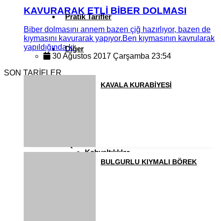
KAVURARAK ETLİ BİBER DOLMASI
Pratik Tarifler
Biber dolmasını annem bazen çiğ hazırlıyor, bazen de
kıymasını kavurarak yapıyor.Ben kıymasının kavrularak
yapıldığında ki
Diğer
30 Ağustos 2017 Çarşamba 23:54
SON TARİFLER
Ramazan Yemekleri
KAVALA KURABİYESİ
Sahur Yemekleri
Kahvaltılıklar
BULGURLU KIYMALI BÖREK
Pasta ve Kekler