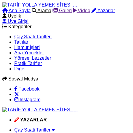
Ana Sayfa
Arama
Galeri
Video
Yazarlar
Üyelik
Üye Girişi
Kategoriler
Çay Saati Tarifleri
Tatlılar
Hamur İşleri
Ana Yemekler
Yöresel Lezzetler
Pratik Tarifler
Diğer
Sosyal Medya
Facebook
Instagram
YAZARLAR
Çay Saati Tarifleri