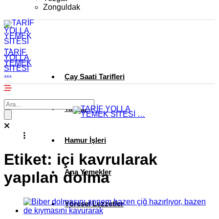
Zonguldak
TARİF
YOLLA
YEMEK
SİTESİ
…
Çay Saati Tarifleri
Tatlılar
Hamur İşleri
Etiket:
içi kavrularak
Ana Yemekler
yapılan dolma
Yöresel Lezzetler