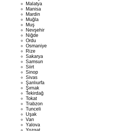
Malatya
Manisa
Mardin
Muğla
Muş
Nevşehir
Niğde
Ordu
Osmaniye
Rize
Sakarya
Samsun
Siirt
Sinop
Sivas
Şanlıurfa
Şırnak
Tekirdağ
Tokat
Trabzon
Tunceli
Uşak
Van
Yalova
Yozgat