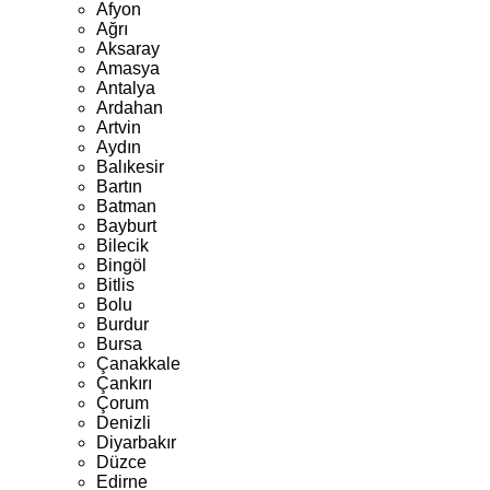
Afyon
Ağrı
Aksaray
Amasya
Antalya
Ardahan
Artvin
Aydın
Balıkesir
Bartın
Batman
Bayburt
Bilecik
Bingöl
Bitlis
Bolu
Burdur
Bursa
Çanakkale
Çankırı
Çorum
Denizli
Diyarbakır
Düzce
Edirne