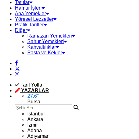
Tatlılar
Hamur İşleri
Ana Yemekler
Yöresel Lezzetler
Pratik Tarifler
Diğer
Ramazan Yemekleri
Sahur Yemekleri
Kahvaltılıklar
Pasta ve Kekler
Tarif Yolla
YAZARLAR
27.6
°
Bursa
İstanbul
Ankara
İzmir
Adana
Adıyaman