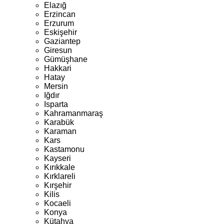
Elazığ
Erzincan
Erzurum
Eskişehir
Gaziantep
Giresun
Gümüşhane
Hakkari
Hatay
Mersin
Iğdır
Isparta
Kahramanmaraş
Karabük
Karaman
Kars
Kastamonu
Kayseri
Kırıkkale
Kırklareli
Kırşehir
Kilis
Kocaeli
Konya
Kütahya