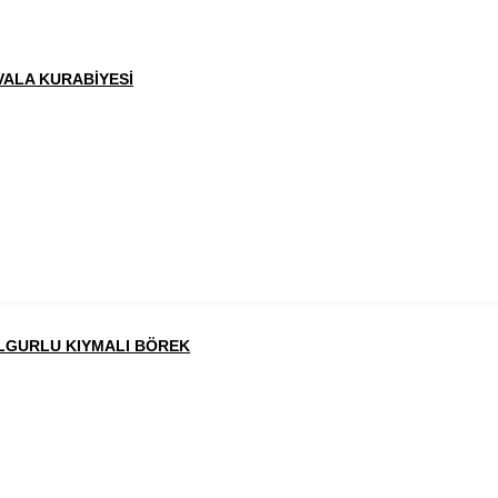
VALA KURABİYESİ
LGURLU KIYMALI BÖREK