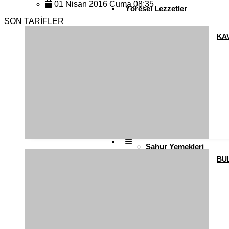
01 Nisan 2016 Cuma 08:35
Yöresel Lezzetler
SON TARİFLER
KA
Pratik Tarifler
Diğer
Ramazan Yemekleri
Sahur Yemekleri
BU
Kahvaltılıklar
Pasta ve Kekler