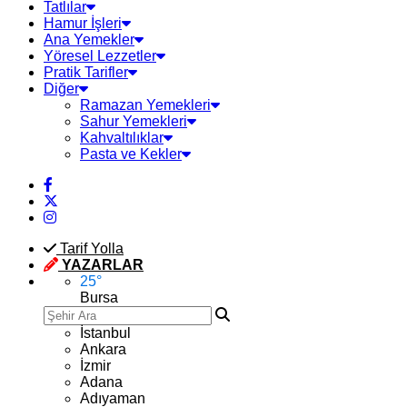
Tatlılar
Hamur İşleri
Ana Yemekler
Yöresel Lezzetler
Pratik Tarifler
Diğer
Ramazan Yemekleri
Sahur Yemekleri
Kahvaltılıklar
Pasta ve Kekler
Tarif Yolla
YAZARLAR
25
°
Bursa
İstanbul
Ankara
İzmir
Adana
Adıyaman