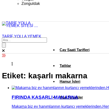
Zonguldak
TARİF YOLLA YEMEK
SİTESİ …
Çay Saati Tarifleri
Tatlılar
Etiket:
kaşarlı makarna
Hamur İşleri
FIRINDA KAŞARLI MAKARNA
Ana Yemekler
Makarna biz ev hanımlarının kurtarıcı yemeklerinden.Hem