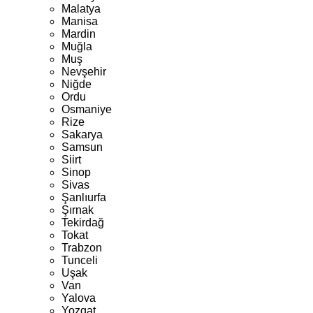
Malatya
Manisa
Mardin
Muğla
Muş
Nevşehir
Niğde
Ordu
Osmaniye
Rize
Sakarya
Samsun
Siirt
Sinop
Sivas
Şanlıurfa
Şırnak
Tekirdağ
Tokat
Trabzon
Tunceli
Uşak
Van
Yalova
Yozgat