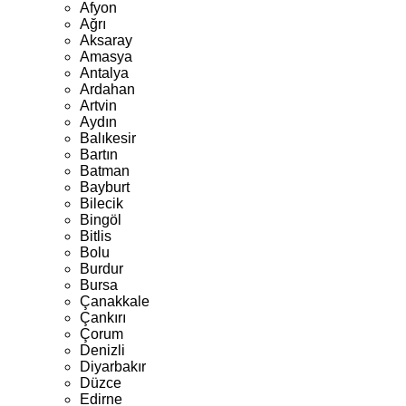
Afyon
Ağrı
Aksaray
Amasya
Antalya
Ardahan
Artvin
Aydın
Balıkesir
Bartın
Batman
Bayburt
Bilecik
Bingöl
Bitlis
Bolu
Burdur
Bursa
Çanakkale
Çankırı
Çorum
Denizli
Diyarbakır
Düzce
Edirne