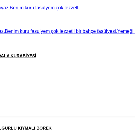
az.Benim kuru fasulyem çok lezzetli bir bahçe fasülyesi.Yemeği 
VALA KURABİYESİ
LGURLU KIYMALI BÖREK