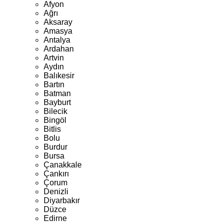
Afyon
Ağrı
Aksaray
Amasya
Antalya
Ardahan
Artvin
Aydın
Balıkesir
Bartın
Batman
Bayburt
Bilecik
Bingöl
Bitlis
Bolu
Burdur
Bursa
Çanakkale
Çankırı
Çorum
Denizli
Diyarbakır
Düzce
Edirne