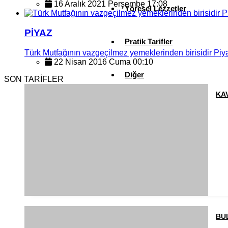
16 Aralık 2021 Perşembe 17:08
Yöresel Lezzetler
PİYAZ
Pratik Tarifler
Türk Mutfağının vazgeçilmez yemeklerinden birisidir Piy
22 Nisan 2016 Cuma 00:10
Diğer
SON TARİFLER
KA
Ramazan Yemekleri
Sahur Yemekleri
Kahvaltılıklar
BU
Pasta ve Kekler