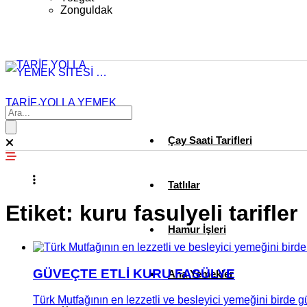
Zonguldak
TARİF YOLLA YEMEK
SİTESİ …
Çay Saati Tarifleri
Tatlılar
Etiket:
kuru fasulyeli tarifler
Hamur İşleri
GÜVEÇTE ETLİ KURU FASÜLYE
Ana Yemekler
Türk Mutfağının en lezzetli ve besleyici yemeğini birde 