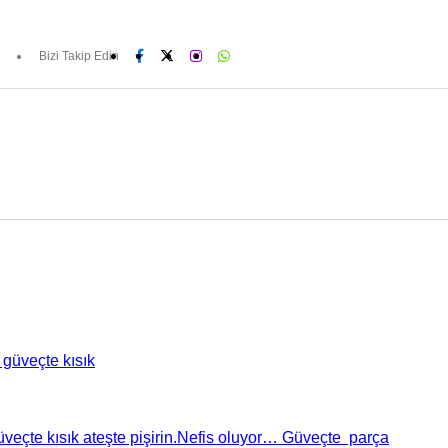
Bizi Takip Edin
güveçte kısık ateşte pişirin.Nefis oluyor… Güveçte parça