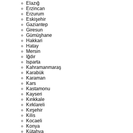
Elazığ
Erzincan
Erzurum
Eskişehir
Gaziantep
Giresun
Gümüşhane
Hakkari
Hatay
Mersin
Iğdır
Isparta
Kahramanmaraş
Karabük
Karaman
Kars
Kastamonu
Kayseri
Kırıkkale
Kırklareli
Kırşehir
Kilis
Kocaeli
Konya
Kütahya