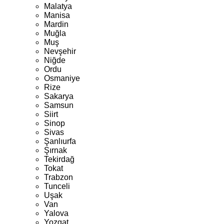
Malatya
Manisa
Mardin
Muğla
Muş
Nevşehir
Niğde
Ordu
Osmaniye
Rize
Sakarya
Samsun
Siirt
Sinop
Sivas
Şanlıurfa
Şırnak
Tekirdağ
Tokat
Trabzon
Tunceli
Uşak
Van
Yalova
Yozgat