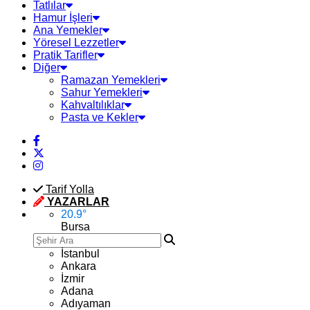
Tatlılar
Hamur İşleri
Ana Yemekler
Yöresel Lezzetler
Pratik Tarifler
Diğer
Ramazan Yemekleri
Sahur Yemekleri
Kahvaltılıklar
Pasta ve Kekler
Tarif Yolla
YAZARLAR
20.9
°
Bursa
İstanbul
Ankara
İzmir
Adana
Adıyaman