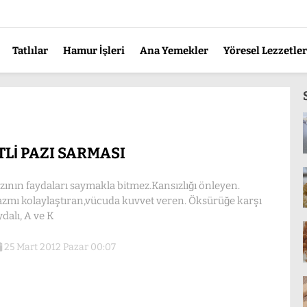
Tatlılar
Hamur İşleri
Ana Yemekler
Yöresel Lezzetler
TLİ PAZI SARMASI
zının faydaları saymakla bitmez.Kansızlığı önleyen.
zmı kolaylaştıran,vücuda kuvvet veren. Öksürüğe karşı
ydalı, A ve K
25 Mart 2012 Pazar 00:07