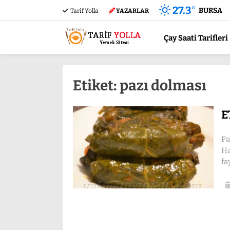
27.3
°
BURSA
Tarif Yolla
YAZARLAR
Çay Saati Tarifleri
Etiket:
pazı dolması
E
Pa
Ha
fa