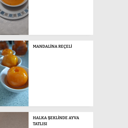
MANDALİNA REÇELİ
HALKA ŞEKLİNDE AYVA
TATLISI