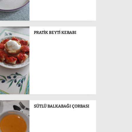
PRATİK BEYTİ KEBABI
SÜTLÜ BALKABAĞI ÇORBASI