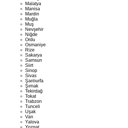
Malatya
Manisa
Mardin
Muğla
Muş
Nevşehir
Niğde
Ordu
Osmaniye
Rize
Sakarya
Samsun
Siirt
Sinop
Sivas
Şanlıurfa
Şırnak
Tekirdağ
Tokat
Trabzon
Tunceli
Uşak
Van
Yalova
Yozgat