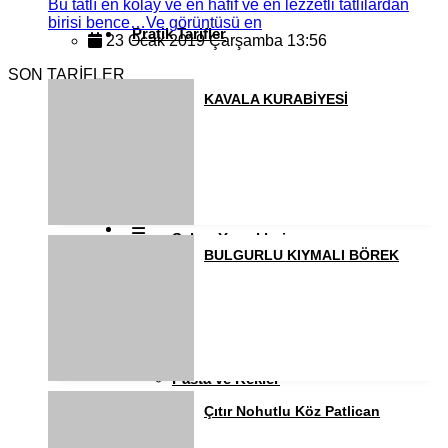
Bu tatlı en kolay ve en hafif ve en lezzetli tatlılardan
birisi bence…Ve görüntüsü en
Pratik Tarifler
23 Ocak 2019 Çarşamba 13:56
SON TARİFLER
Diğer
KAVALA KURABİYESİ
Ramazan Yemekleri
Sahur Yemekleri
BULGURLU KIYMALI BÖREK
Kahvaltılıklar
Pasta ve Kekler
Çıtır Nohutlu Köz Patlican