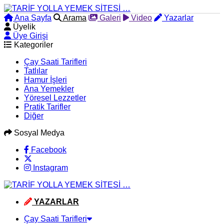
Ana Sayfa
Arama
Galeri
Video
Yazarlar
Üyelik
Üye Girişi
Kategoriler
Çay Saati Tarifleri
Tatlılar
Hamur İşleri
Ana Yemekler
Yöresel Lezzetler
Pratik Tarifler
Diğer
Sosyal Medya
Facebook
Instagram
YAZARLAR
Çay Saati Tarifleri