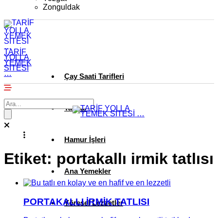
Zonguldak
TARİF
YOLLA
YEMEK
SİTESİ
…
Çay Saati Tarifleri
Tatlılar
Hamur İşleri
Etiket:
portakallı irmik tatlısı
Ana Yemekler
PORTAKALLI İRMİK TATLISI
Yöresel Lezzetler