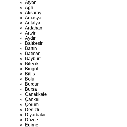
Afyon
Ağrı
Aksaray
Amasya
Antalya
Ardahan
Artvin
Aydın
Balıkesir
Bartın
Batman
Bayburt
Bilecik
Bingöl
Bitlis
Bolu
Burdur
Bursa
Çanakkale
Çankırı
Çorum
Denizli
Diyarbakır
Düzce
Edirne