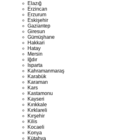
Elazığ
Erzincan
Erzurum
Eskişehir
Gaziantep
Giresun
Gümüşhane
Hakkari
Hatay
Mersin
Iğdır
Isparta
Kahramanmaraş
Karabük
Karaman
Kars
Kastamonu
Kayseri
Kırıkkale
Kırklareli
Kırşehir
Kilis
Kocaeli
Konya
Kütahya