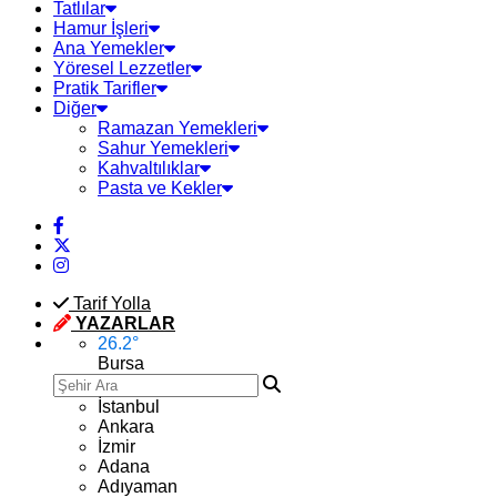
Tatlılar
Hamur İşleri
Ana Yemekler
Yöresel Lezzetler
Pratik Tarifler
Diğer
Ramazan Yemekleri
Sahur Yemekleri
Kahvaltılıklar
Pasta ve Kekler
Tarif Yolla
YAZARLAR
26.2
°
Bursa
İstanbul
Ankara
İzmir
Adana
Adıyaman