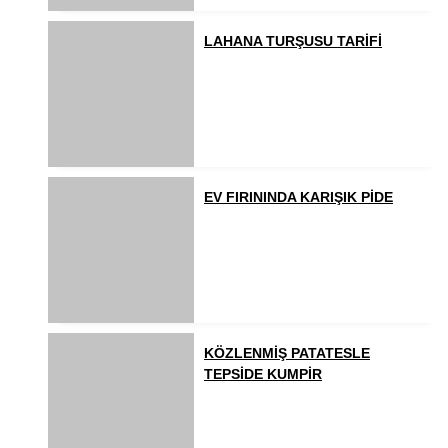
LAHANA TURŞUSU TARİFİ
EV FIRININDA KARIŞIK PİDE
KÖZLENMİŞ PATATESLE
TEPSİDE KUMPİR