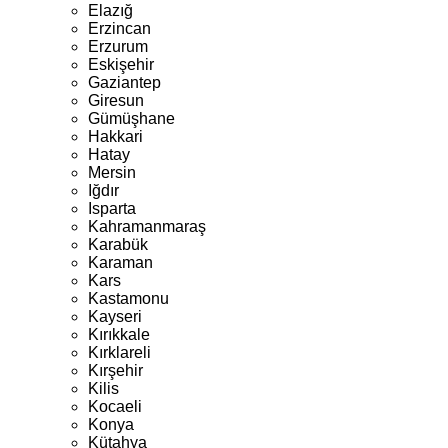
Elazığ
Erzincan
Erzurum
Eskişehir
Gaziantep
Giresun
Gümüşhane
Hakkari
Hatay
Mersin
Iğdır
Isparta
Kahramanmaraş
Karabük
Karaman
Kars
Kastamonu
Kayseri
Kırıkkale
Kırklareli
Kırşehir
Kilis
Kocaeli
Konya
Kütahya