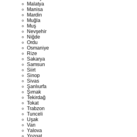
Malatya
Manisa
Mardin
Muğla
Muş
Nevşehir
Niğde
Ordu
Osmaniye
Rize
Sakarya
Samsun
Siirt
Sinop
Sivas
Şanlıurfa
Şırnak
Tekirdağ
Tokat
Trabzon
Tunceli
Uşak
Van
Yalova
Yozgat