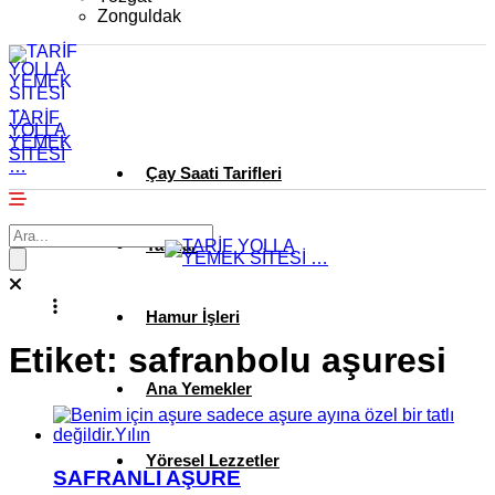
Zonguldak
TARİF
YOLLA
YEMEK
SİTESİ
…
Çay Saati Tarifleri
Tatlılar
Hamur İşleri
Etiket:
safranbolu aşuresi
Ana Yemekler
Yöresel Lezzetler
SAFRANLI AŞURE