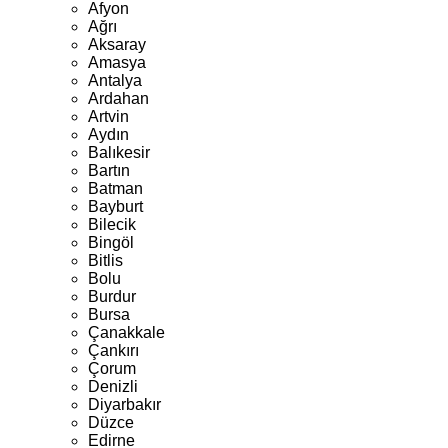
Afyon
Ağrı
Aksaray
Amasya
Antalya
Ardahan
Artvin
Aydın
Balıkesir
Bartın
Batman
Bayburt
Bilecik
Bingöl
Bitlis
Bolu
Burdur
Bursa
Çanakkale
Çankırı
Çorum
Denizli
Diyarbakır
Düzce
Edirne