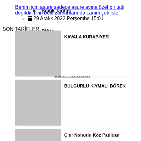
Benim için aşure sadece aşure ayına özel bir tatlı
Pratik Tarifler
değildir.Yılın belli zamanlarında canım çok ister
29 Aralık 2022 Perşembe 15:01
SON TARİFLER
Diğer
KAVALA KURABİYESİ
Ramazan Yemekleri
Sahur Yemekleri
BULGURLU KIYMALI BÖREK
Kahvaltılıklar
Pasta ve Kekler
Çıtır Nohutlu Köz Patlican