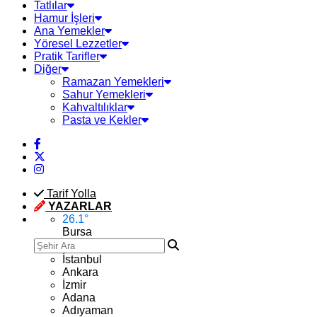
Tatlılar
Hamur İşleri
Ana Yemekler
Yöresel Lezzetler
Pratik Tarifler
Diğer
Ramazan Yemekleri
Sahur Yemekleri
Kahvaltılıklar
Pasta ve Kekler
Tarif Yolla
YAZARLAR
26.1
°
Bursa
İstanbul
Ankara
İzmir
Adana
Adıyaman