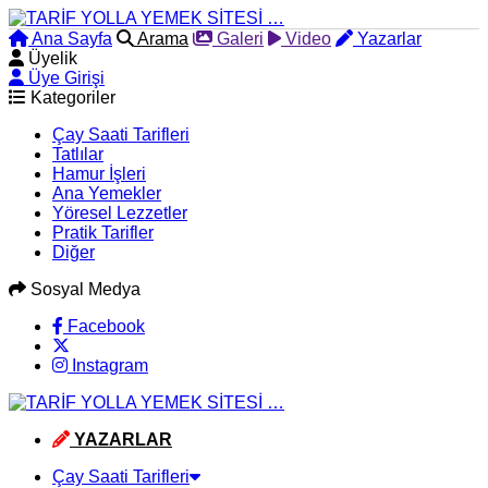
Ana Sayfa
Arama
Galeri
Video
Yazarlar
Üyelik
Üye Girişi
Kategoriler
Çay Saati Tarifleri
Tatlılar
Hamur İşleri
Ana Yemekler
Yöresel Lezzetler
Pratik Tarifler
Diğer
Sosyal Medya
Facebook
Instagram
YAZARLAR
Çay Saati Tarifleri