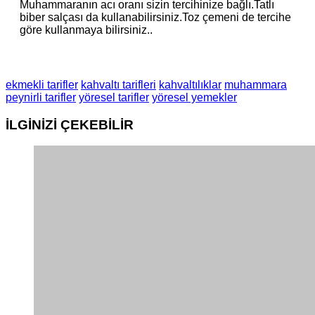
Muhammaranın acı oranı sizin tercihinize bağlı.Tatlı
biber salçası da kullanabilirsiniz.Toz çemeni de tercihe
göre kullanmaya bilirsiniz..
ekmekli tarifler
kahvaltı tarifleri
kahvaltılıklar
muhammara
peynirli tarifler
yöresel tarifler
yöresel yemekler
İLGİNİZİ
ÇEKEBİLİR