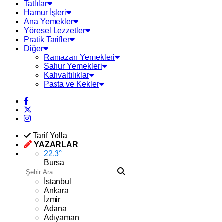
Tatlılar
Hamur İşleri
Ana Yemekler
Yöresel Lezzetler
Pratik Tarifler
Diğer
Ramazan Yemekleri
Sahur Yemekleri
Kahvaltılıklar
Pasta ve Kekler
Tarif Yolla
YAZARLAR
22.3
°
Bursa
İstanbul
Ankara
İzmir
Adana
Adıyaman