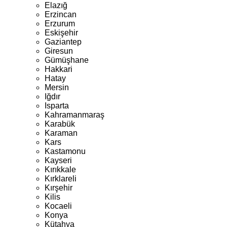
Elazığ
Erzincan
Erzurum
Eskişehir
Gaziantep
Giresun
Gümüşhane
Hakkari
Hatay
Mersin
Iğdır
Isparta
Kahramanmaraş
Karabük
Karaman
Kars
Kastamonu
Kayseri
Kırıkkale
Kırklareli
Kırşehir
Kilis
Kocaeli
Konya
Kütahya