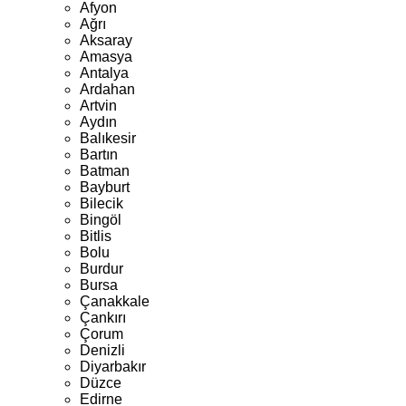
Afyon
Ağrı
Aksaray
Amasya
Antalya
Ardahan
Artvin
Aydın
Balıkesir
Bartın
Batman
Bayburt
Bilecik
Bingöl
Bitlis
Bolu
Burdur
Bursa
Çanakkale
Çankırı
Çorum
Denizli
Diyarbakır
Düzce
Edirne