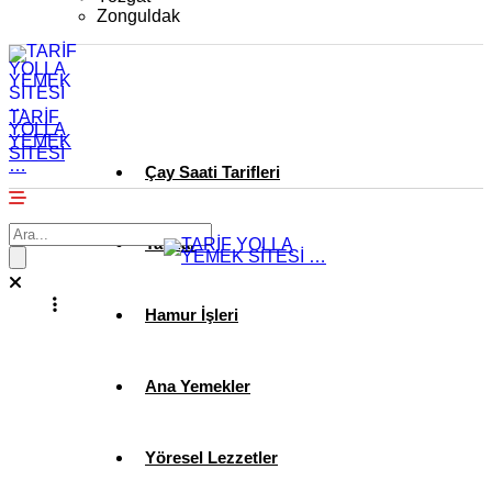
Zonguldak
TARİF
YOLLA
YEMEK
SİTESİ
…
Çay Saati Tarifleri
Tatlılar
Hamur İşleri
Ana Yemekler
Yöresel Lezzetler