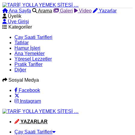
Ana Sayfa
Arama
Galeri
Video
Yazarlar
Üyelik
Üye Girişi
Kategoriler
Çay Saati Tarifleri
Tatlılar
Hamur İşleri
Ana Yemekler
Yöresel Lezzetler
Pratik Tarifler
Diğer
Sosyal Medya
Facebook
Instagram
YAZARLAR
Çay Saati Tarifleri