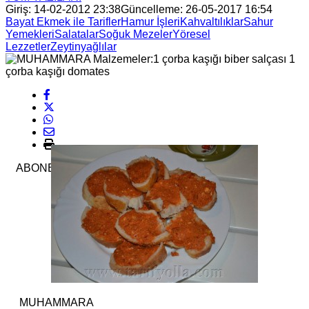
Giriş: 14-02-2012 23:38
Güncelleme: 26-05-2017 16:54
Bayat Ekmek ile Tarifler
Hamur İşleri
Kahvaltılıklar
Sahur
Yemekleri
Salatalar
Soğuk Mezeler
Yöresel
Lezzetler
Zeytinyağlılar
ABONE OL
MUHAMMARA