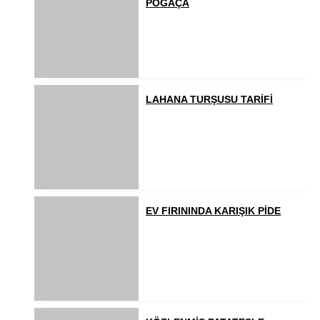
POĞAÇA
LAHANA TURŞUSU TARİFİ
EV FIRININDA KARIŞIK PİDE