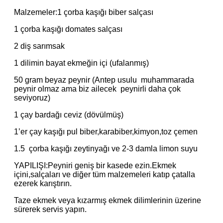
Malzemeler:1 çorba kaşığı biber salçası
1 çorba kaşığı domates salçası
2 diş sarımsak
1 dilimin bayat ekmeğin içi (ufalanmış)
50 gram beyaz peynir (Antep usulu muhammarada
peynir olmaz ama biz ailecek peynirli daha çok
seviyoruz)
1 çay bardağı ceviz (dövülmüş)
1’er çay kaşığı pul biber,karabiber,kimyon,toz çemen
1.5 çorba kaşığı zeytinyağı ve 2-3 damla limon suyu
YAPILIŞI:Peyniri geniş bir kasede ezin.Ekmek
içini,salçaları ve diğer tüm malzemeleri katıp çatalla
ezerek karıştırın.
Taze ekmek veya kızarmış ekmek dilimlerinin üzerine
sürerek servis yapın.