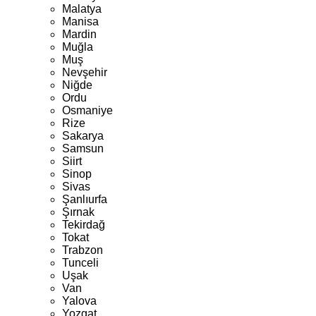
Malatya
Manisa
Mardin
Muğla
Muş
Nevşehir
Niğde
Ordu
Osmaniye
Rize
Sakarya
Samsun
Siirt
Sinop
Sivas
Şanlıurfa
Şırnak
Tekirdağ
Tokat
Trabzon
Tunceli
Uşak
Van
Yalova
Yozgat