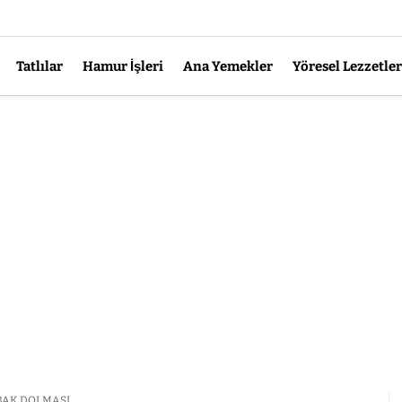
Tatlılar
Hamur İşleri
Ana Yemekler
Yöresel Lezzetler
ABAK DOLMASI