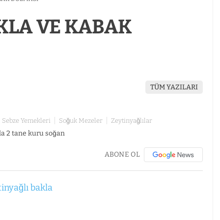
KLA VE KABAK
TÜM YAZILARI
Sebze Yemekleri
Soğuk Mezeler
Zeytinyağlılar
ABONE OL