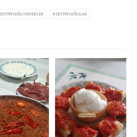
ZEYTINYAĞLI YEMEKLER
ZEYTINYAĞLILAR