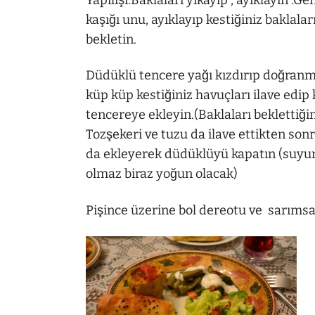
kaşığı unu, ayıklayıp kestiğiniz baklala
bekletin.
Düdüklü tencere yağı kızdırıp doğranm
küp küp kestiğiniz havuçları ilave edip 
tencereye ekleyin.(Baklaları beklettiğ
Tozşekeri ve tuzu da ilave ettikten sonr
da ekleyerek düdüklüyü kapatın (suyunu
olmaz biraz yoğun olacak)
Pişince üzerine bol dereotu ve sarımsak