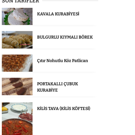
SON TARİFLER
KAVALA KURABİYESİ
BULGURLU KIYMALI BÖREK
Çıtır Nohutlu Köz Patlican
PORTAKALLI ÇUBUK
KURABİYE
KİLİS TAVA (KİLİS KÖFTESİ)