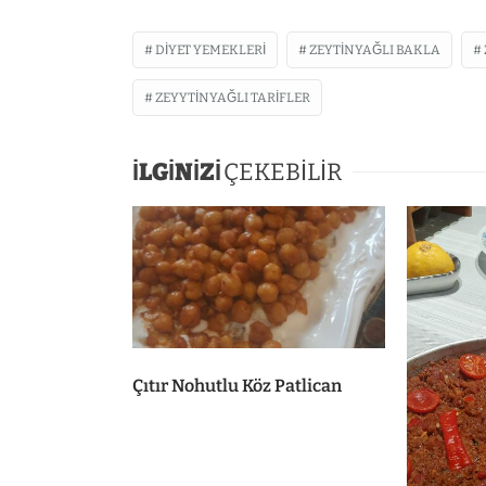
DIYET YEMEKLERI
ZEYTINYAĞLI BAKLA
ZEYYTINYAĞLI TARIFLER
İLGİNİZİ
ÇEKEBİLİR
Çıtır Nohutlu Köz Patlican