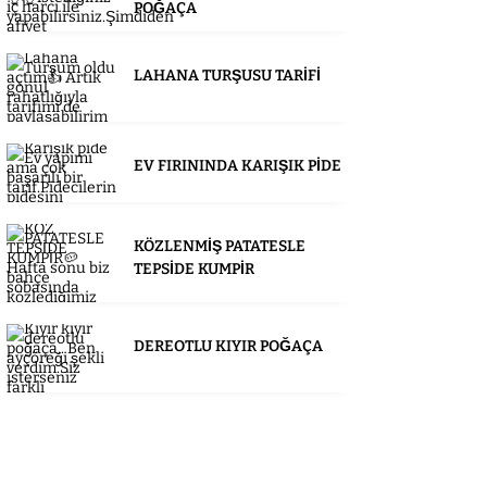
POĞAÇA
LAHANA TURŞUSU TARİFİ
EV FIRININDA KARIŞIK PİDE
KÖZLENMİŞ PATATESLE
TEPSİDE KUMPİR
DEREOTLU KIYIR POĞAÇA