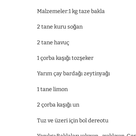
Malzemeler:1 kg taze bakla
2 tane kuru soğan
2 tane havuç
1 çorba kaşığı tozşeker
Yarım çay bardağı zeytinyağı
1 tane limon
2 çorba kaşığı un
Tuz ve üzeri için bol dereotu
Yapılışı:Baklaları yıkayıp , ayıklayın .G