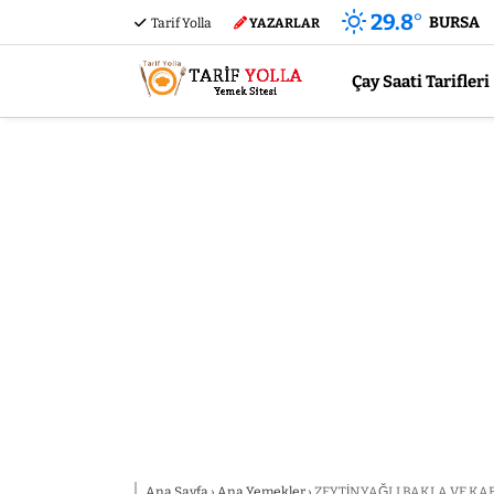
29.8
°
BURSA
Tarif Yolla
YAZARLAR
Çay Saati Tarifleri
Ana Sayfa
›
Ana Yemekler
›
ZEYTİNYAĞLI BAKLA VE K