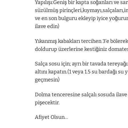
Yapılışı:Geniş bir kapta soğanları ve s
süzülmüş pirinçleri,kıymayı,salçaları,
ve en son bulguru ekleyip iyice yoğurun
ilave edin)
Yıkanmış kabakları tercihen 3’e bölerek 
doldurup üzerlerine kestiğiniz domate
Salça sosu için; ayrı bir tavada tereyağın
altını kapatın.(1 veya 1.5 su bardağı su y
geçmesin)
Dolma tenceresine salçalı sosuda ilave 
pişecektir.
Afiyet Olsun…