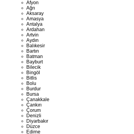
Afyon
Ağrı
Aksaray
Amasya
Antalya
Ardahan
Artvin
Aydın
Balıkesir
Bartın
Batman
Bayburt
Bilecik
Bingöl
Bitlis
Bolu
Burdur
Bursa
Çanakkale
Çankırı
Çorum
Denizli
Diyarbakır
Düzce
Edirne