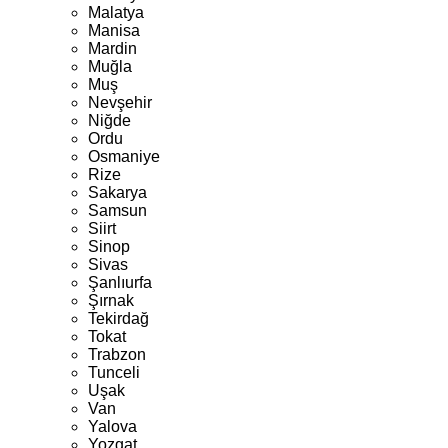
Malatya
Manisa
Mardin
Muğla
Muş
Nevşehir
Niğde
Ordu
Osmaniye
Rize
Sakarya
Samsun
Siirt
Sinop
Sivas
Şanlıurfa
Şırnak
Tekirdağ
Tokat
Trabzon
Tunceli
Uşak
Van
Yalova
Yozgat