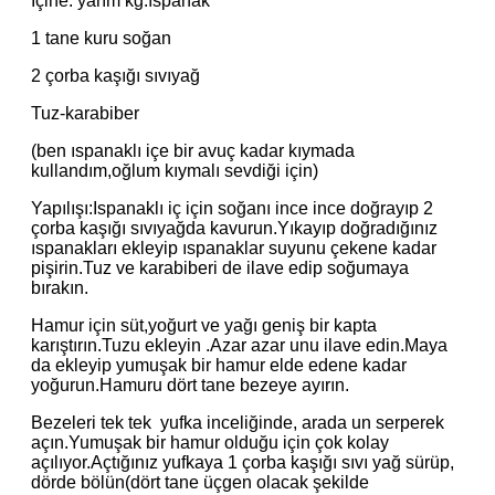
İçine: yarım kg.ıspanak
1 tane kuru soğan
2 çorba kaşığı sıvıyağ
Tuz-karabiber
(ben ıspanaklı içe bir avuç kadar kıymada
kullandım,oğlum kıymalı sevdiği için)
Yapılışı:Ispanaklı iç için soğanı ince ince doğrayıp 2
çorba kaşığı sıvıyağda kavurun.Yıkayıp doğradığınız
ıspanakları ekleyip ıspanaklar suyunu çekene kadar
pişirin.Tuz ve karabiberi de ilave edip soğumaya
bırakın.
Hamur için süt,yoğurt ve yağı geniş bir kapta
karıştırın.Tuzu ekleyin .Azar azar unu ilave edin.Maya
da ekleyip yumuşak bir hamur elde edene kadar
yoğurun.Hamuru dört tane bezeye ayırın.
Bezeleri tek tek yufka inceliğinde, arada un serperek
açın.Yumuşak bir hamur olduğu için çok kolay
açılıyor.Açtığınız yufkaya 1 çorba kaşığı sıvı yağ sürüp,
dörde bölün(dört tane üçgen olacak şekilde