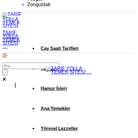
Zonguldak
TARİF
YOLLA
YEMEK
SİTESİ
…
Çay Saati Tarifleri
Tatlılar
Hamur İşleri
Ana Yemekler
Yöresel Lezzetler