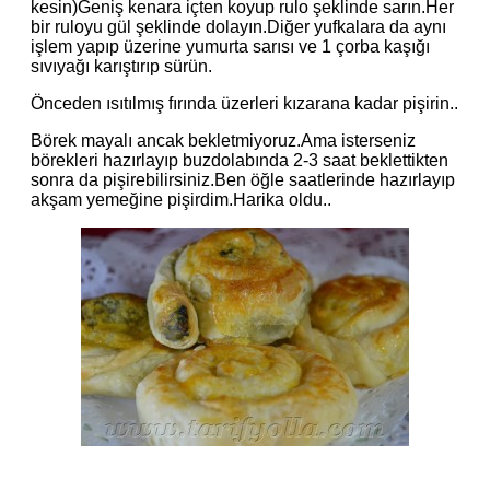
kesin)Geniş kenara içten koyup rulo şeklinde sarın.Her
bir ruloyu gül şeklinde dolayın.Diğer yufkalara da aynı
işlem yapıp üzerine yumurta sarısı ve 1 çorba kaşığı
sıvıyağı karıştırıp sürün.
Önceden ısıtılmış fırında üzerleri kızarana kadar pişirin..
Börek mayalı ancak bekletmiyoruz.Ama isterseniz
börekleri hazırlayıp buzdolabında 2-3 saat beklettikten
sonra da pişirebilirsiniz.Ben öğle saatlerinde hazırlayıp
akşam yemeğine pişirdim.Harika oldu..