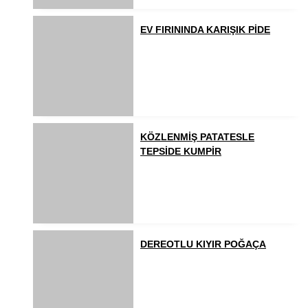
EV FIRININDA KARIŞIK PİDE
KÖZLENMİŞ PATATESLE
TEPSİDE KUMPİR
DEREOTLU KIYIR POĞAÇA