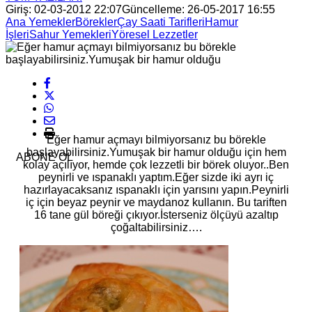
Giriş: 02-03-2012 22:07
Güncelleme: 26-05-2017 16:55
Ana Yemekler
Börekler
Çay Saati Tarifleri
Hamur
İşleri
Sahur Yemekleri
Yöresel Lezzetler
Eğer hamur açmayı bilmiyorsanız bu börekle
başlayabilirsiniz.Yumuşak bir hamur olduğu için hem
ABONE OL
kolay açılıyor, hemde çok lezzetli bir börek oluyor..Ben
peynirli ve ıspanaklı yaptım.Eğer sizde iki ayrı iç
hazırlayacaksanız ıspanaklı için yarısını yapın.Peynirli
iç için beyaz peynir ve maydanoz kullanın. Bu tariften
16 tane gül böreği çıkıyor.İsterseniz ölçüyü azaltıp
çoğaltabilirsiniz….