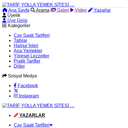
Ana Sayfa
Arama
Galeri
Video
Yazarlar
Üyelik
Üye Girişi
Kategoriler
Çay Saati Tarifleri
Tatlılar
Hamur İşleri
Ana Yemekler
Yöresel Lezzetler
Pratik Tarifler
Diğer
Sosyal Medya
Facebook
Instagram
YAZARLAR
Çay Saati Tarifleri