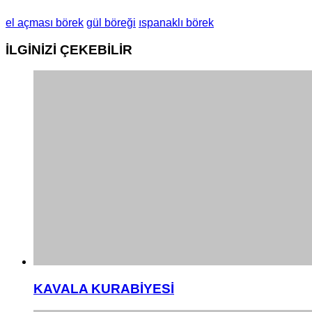
el açması börek
gül böreği
ıspanaklı börek
İLGİNİZİ
ÇEKEBİLİR
KAVALA KURABİYESİ