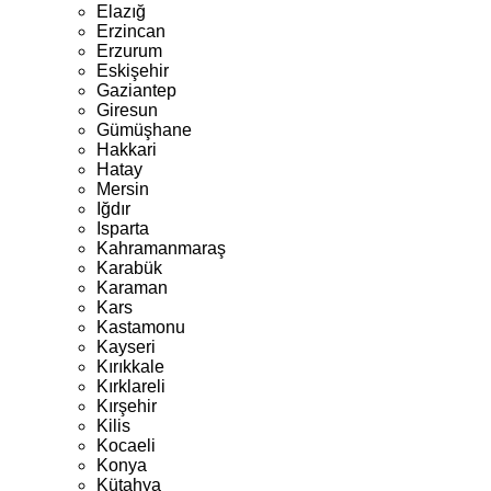
Elazığ
Erzincan
Erzurum
Eskişehir
Gaziantep
Giresun
Gümüşhane
Hakkari
Hatay
Mersin
Iğdır
Isparta
Kahramanmaraş
Karabük
Karaman
Kars
Kastamonu
Kayseri
Kırıkkale
Kırklareli
Kırşehir
Kilis
Kocaeli
Konya
Kütahya