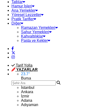
Tatlılar
Hamur İşleri
Ana Yemekler
Yöresel Lezzetler
Pratik Tarifler
Diğer
Ramazan Yemekleri
Sahur Yemekleri
Kahvaltılıklar
Pasta ve Kekler
Tarif Yolla
YAZARLAR
23.7
°
Bursa
İstanbul
Ankara
İzmir
Adana
Adıyaman