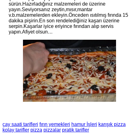
sürün.Hazırladığınız malzemeleri de üzerine
yayın.Seviyorsanız zeytin,mısır,mantar
v.b.malzemelerden ekleyin.Önceden ısıtılmış fırında 15
dakika pişirin.En son rendelediğiniz kaşarı üzerine
serpin.Kaşarlar iyice eriyince fırından alıp servis
yapın.Afiyet olsun…
çay saati tarifleri
fırın yemekleri
hamur İşleri
karışık pizza
kolay tarifler
pizza
pizzalar
pratik tarifler