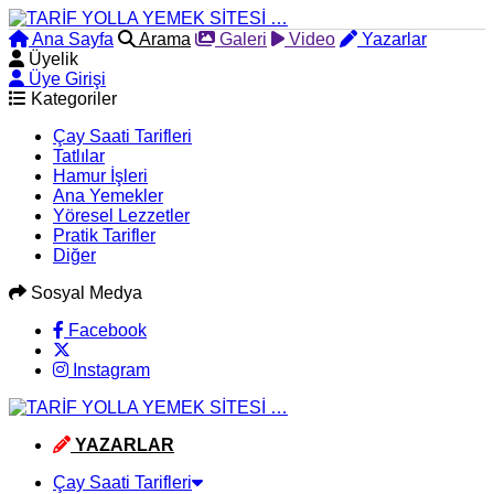
Ana Sayfa
Arama
Galeri
Video
Yazarlar
Üyelik
Üye Girişi
Kategoriler
Çay Saati Tarifleri
Tatlılar
Hamur İşleri
Ana Yemekler
Yöresel Lezzetler
Pratik Tarifler
Diğer
Sosyal Medya
Facebook
Instagram
YAZARLAR
Çay Saati Tarifleri