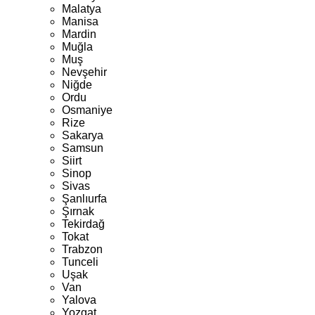
Malatya
Manisa
Mardin
Muğla
Muş
Nevşehir
Niğde
Ordu
Osmaniye
Rize
Sakarya
Samsun
Siirt
Sinop
Sivas
Şanlıurfa
Şırnak
Tekirdağ
Tokat
Trabzon
Tunceli
Uşak
Van
Yalova
Yozgat