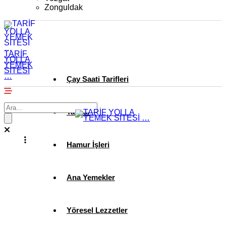
Zonguldak
TARİF
YOLLA
YEMEK
SİTESİ
…
Çay Saati Tarifleri
Tatlılar
Hamur İşleri
Ana Yemekler
Yöresel Lezzetler