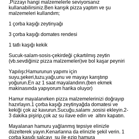
.Pizzayı hangi malzemelerle seviyorsanız
kullanabilirsiniz.Ben karışık pizza yaptım ve şu
malzemeleri kullandım;
1 çorba kaşığı zeytinyağı
3 çorba kaşığı domates rendesi
1 tatlı kaşığı kekik
Sucuk-salam-sosis-çekirdeği çıkartılmış zeytin
(vb.sevdiğiniz pizza malzemeleri)ve bol kaşar peyniri
Yapılışı:Hamurunun yapımı için
suyu,şekeri,tuzu,yağı,unu ve mayayı karıştırıp
yoğurun.En az 1 saat mayalandırın.(ben ekmek
makinasında yapıyorum harika oluyor)
Hamur mayalanırken pizza malzemelerinizi doğrayıp
hazırlayın.1 çorba kaşığı zeytinyağda domatesi ve
kekiği çok az kavurun.Sucuğu,salamı ,sosisi ekleyin.2-
3 dakika pişirip,çok az su ilave edin ve altını kapatın.
Mayalanan hamuru yağlanmış tepsiye elinizle
düzelterek yayın.Kenarlarına da elinizle şekil verin. 1
çorba kaşığı salçayı su ile ezip hamura