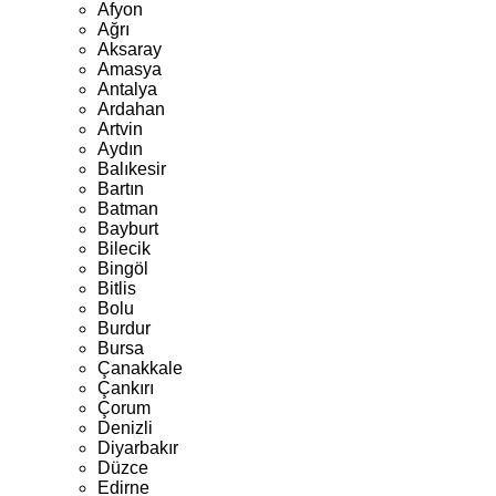
Afyon
Ağrı
Aksaray
Amasya
Antalya
Ardahan
Artvin
Aydın
Balıkesir
Bartın
Batman
Bayburt
Bilecik
Bingöl
Bitlis
Bolu
Burdur
Bursa
Çanakkale
Çankırı
Çorum
Denizli
Diyarbakır
Düzce
Edirne