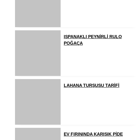
ISPANAKLI PEYNİRLİ RULO
POĞAÇA
LAHANA TURŞUSU TARİFİ
EV FIRININDA KARIŞIK PİDE