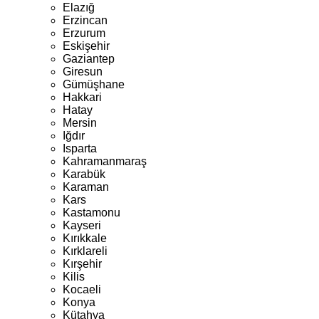
Elazığ
Erzincan
Erzurum
Eskişehir
Gaziantep
Giresun
Gümüşhane
Hakkari
Hatay
Mersin
Iğdır
Isparta
Kahramanmaraş
Karabük
Karaman
Kars
Kastamonu
Kayseri
Kırıkkale
Kırklareli
Kırşehir
Kilis
Kocaeli
Konya
Kütahya