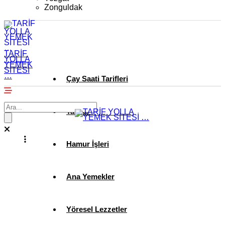
Zonguldak
TARİF
YOLLA
YEMEK
SİTESİ
…
Çay Saati Tarifleri
Tatlılar
Hamur İşleri
Ana Yemekler
Yöresel Lezzetler