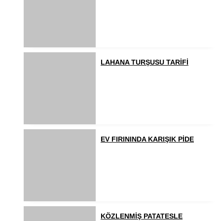
LAHANA TURŞUSU TARİFİ
EV FIRININDA KARIŞIK PİDE
KÖZLENMİŞ PATATESLE