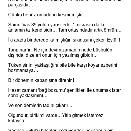
parçasıdır…
Çünkü henüz umudunu kesmemiştir…
Şairin ‘yaş 35 yolun yarısı eder ‘ mısrasın da ki
anlamın tâ kendisidir… Tam ortasındadır artık ömrün…
İki arada bir derede kalmışlığın sıkıntısını çeker Eylül !
Tanpınar’ın ‘Ne içindeyim zamanın nede büsbütün
dışında ‘dizeleri onun için yazılmış gibidir…
Tükenişinin yaklaştığını bile bile karşı koyar ezberini
bozmamaya…
Bir dönemin kapanışına direnir !
Hasat zamanı ‘bağ bozumu’ şenlikleri ile unutmak ister
sona yaklaşımını…
Ve son demlerin tadını çıkarır …
Olgundur, birikimi vardır…Yitip gitmek istemez
kolayca…
Sadece Eylül’ü bilenler çözüverirler her sonun bir