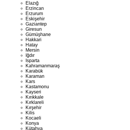
Elazığ
Erzincan
Erzurum
Eskişehir
Gaziantep
Giresun
Gümüşhane
Hakkari
Hatay
Mersin
Iğdır
Isparta
Kahramanmaraş
Karabük
Karaman
Kars
Kastamonu
Kayseri
Kırıkkale
Kırklareli
Kırşehir
Kilis
Kocaeli
Konya
Kütahya