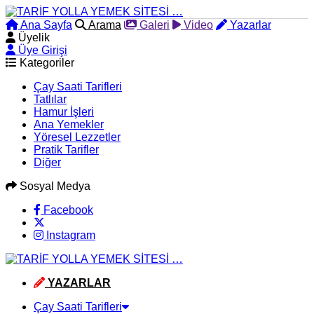
Ana Sayfa
Arama
Galeri
Video
Yazarlar
Üyelik
Üye Girişi
Kategoriler
Çay Saati Tarifleri
Tatlılar
Hamur İşleri
Ana Yemekler
Yöresel Lezzetler
Pratik Tarifler
Diğer
Sosyal Medya
Facebook
Instagram
YAZARLAR
Çay Saati Tarifleri