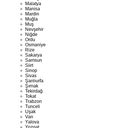
Malatya
Manisa
Mardin
Muğla
Muş
Nevşehir
Niğde
Ordu
Osmaniye
Rize
Sakarya
Samsun
Siirt
Sinop
Sivas
Şanlıurfa
Şırnak
Tekirdağ
Tokat
Trabzon
Tunceli
Uşak
Van
Yalova
Yozgat