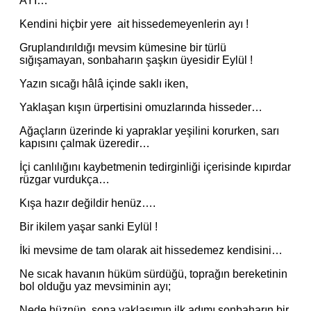
AYI…
Kendini hiçbir yere ait hissedemeyenlerin ayı !
Gruplandırıldığı mevsim kümesine bir türlü
sığışamayan, sonbaharın şaşkın üyesidir Eylül !
Yazın sıcağı hâlâ içinde saklı iken,
Yaklaşan kışın ürpertisini omuzlarında hisseder…
Ağaçların üzerinde ki yapraklar yeşilini korurken, sarı
kapısını çalmak üzeredir…
İçi canlılığını kaybetmenin tedirginliği içerisinde kıpırdar
rüzgar vurdukça…
Kışa hazır değildir henüz….
Bir ikilem yaşar sanki Eylül !
İki mevsime de tam olarak ait hissedemez kendisini…
Ne sıcak havanın hüküm sürdüğü, toprağın bereketinin
bol olduğu yaz mevsiminin ayı;
Nede hüznün, sona yaklaşımın ilk adımı sonbaharın bir