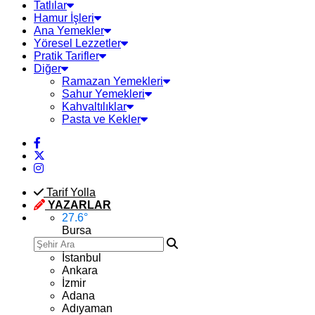
Tatlılar
Hamur İşleri
Ana Yemekler
Yöresel Lezzetler
Pratik Tarifler
Diğer
Ramazan Yemekleri
Sahur Yemekleri
Kahvaltılıklar
Pasta ve Kekler
Tarif Yolla
YAZARLAR
27.6
°
Bursa
İstanbul
Ankara
İzmir
Adana
Adıyaman