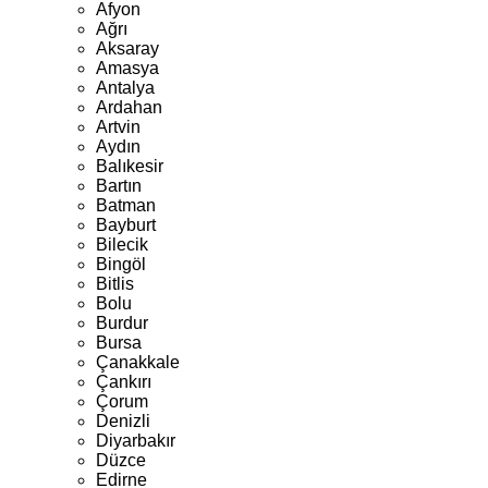
Afyon
Ağrı
Aksaray
Amasya
Antalya
Ardahan
Artvin
Aydın
Balıkesir
Bartın
Batman
Bayburt
Bilecik
Bingöl
Bitlis
Bolu
Burdur
Bursa
Çanakkale
Çankırı
Çorum
Denizli
Diyarbakır
Düzce
Edirne