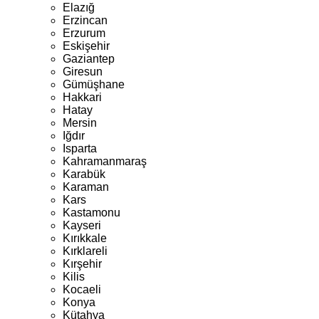
Elazığ
Erzincan
Erzurum
Eskişehir
Gaziantep
Giresun
Gümüşhane
Hakkari
Hatay
Mersin
Iğdır
Isparta
Kahramanmaraş
Karabük
Karaman
Kars
Kastamonu
Kayseri
Kırıkkale
Kırklareli
Kırşehir
Kilis
Kocaeli
Konya
Kütahya