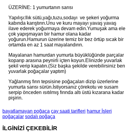
ÜZERİNE: 1 yumurtanın sarısı
Yapılışı:Ilık sütü,yağı,tuzu,sodayı ve şekeri yoğurma
kabında karıştırın.Unu ve kuru mayayı yavaş yavaş
ilave ederek yoğurmaya devam edin.Yumuşak ama ele
çok yapışmayan bir hamur olana kadar
yoğurun.Hamurun üzerine temiz bir bez örtüp sıcak bir
ortamda en az 1 saat mayalandırın.
Mayalanan hamurdan yumurta büyüklüğünde parçalar
koparıp arasına peynirli içten koyun.Elinizde yuvarlak
şekil verip kapatın.(Siz başka şekilde verebilirsiniz ben
yuvarlak poğaçalar yaptım)
Yağlanmış fırın tepsisine poğaçaları dizip üzerlerine
yumurta sarısı sürün.İstiyorsanız çörekotu ve susam
serpip önceden ısıtılmış fırında altı üstü kızarana kadar
pişirin.
bayatlamayan poğaça
çay saati tarifleri
hamur İşleri
poğaçalar
sodalı poğaça
İLGİNİZİ
ÇEKEBİLİR