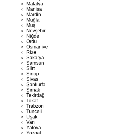
Malatya
Manisa
Mardin
Muğla
Muş
Nevşehir
Niğde
Ordu
Osmaniye
Rize
Sakarya
Samsun
Siirt
Sinop
Sivas
Şanlıurfa
Şırnak
Tekirdağ
Tokat
Trabzon
Tunceli
Uşak
Van
Yalova
Yozgat