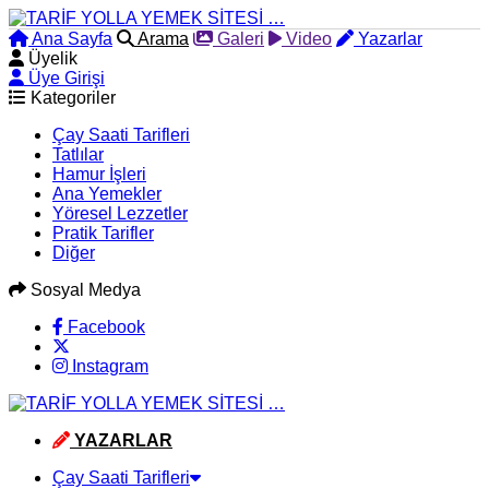
Ana Sayfa
Arama
Galeri
Video
Yazarlar
Üyelik
Üye Girişi
Kategoriler
Çay Saati Tarifleri
Tatlılar
Hamur İşleri
Ana Yemekler
Yöresel Lezzetler
Pratik Tarifler
Diğer
Sosyal Medya
Facebook
Instagram
YAZARLAR
Çay Saati Tarifleri