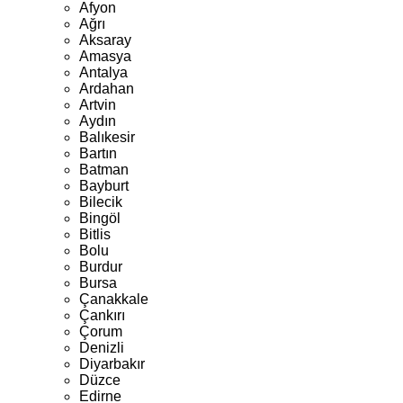
Afyon
Ağrı
Aksaray
Amasya
Antalya
Ardahan
Artvin
Aydın
Balıkesir
Bartın
Batman
Bayburt
Bilecik
Bingöl
Bitlis
Bolu
Burdur
Bursa
Çanakkale
Çankırı
Çorum
Denizli
Diyarbakır
Düzce
Edirne