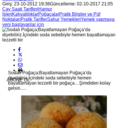
Giriş: 23-10-2012 19:36
Güncelleme: 02-10-2017 21:05
Çay Saati Tarifleri
Hamur
İşleri
Kahvaltılıklar
Poğaçalar
Pratik Bilgiler ve Püf
Noktaları
Pratik Tarifler
Sahur Yemekleri
Yemek yapmaya
yeni başlayanlar için
Sodalı Poğaça;Bayatlamayan Poğaça’da
diyebiliriz.İçindeki soda sebebiyle hemen
ABONE OL
bayatlamayan lezzetli bir poğaça…Şimdiden kolay
gelsin….