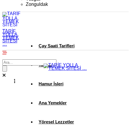
Zonguldak
TARİF
YOLLA
YEMEK
SİTESİ
…
Çay Saati Tarifleri
Tatlılar
Hamur İşleri
Ana Yemekler
Yöresel Lezzetler