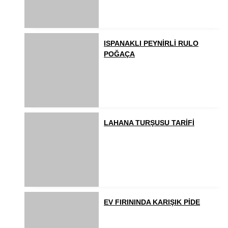
ISPANAKLI PEYNİRLİ RULO
POĞAÇA
LAHANA TURŞUSU TARİFİ
EV FIRININDA KARIŞIK PİDE