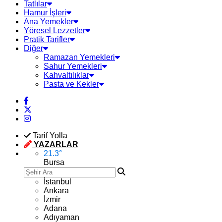
Tatlılar
Hamur İşleri
Ana Yemekler
Yöresel Lezzetler
Pratik Tarifler
Diğer
Ramazan Yemekleri
Sahur Yemekleri
Kahvaltılıklar
Pasta ve Kekler
Tarif Yolla
YAZARLAR
21.3
°
Bursa
İstanbul
Ankara
İzmir
Adana
Adıyaman