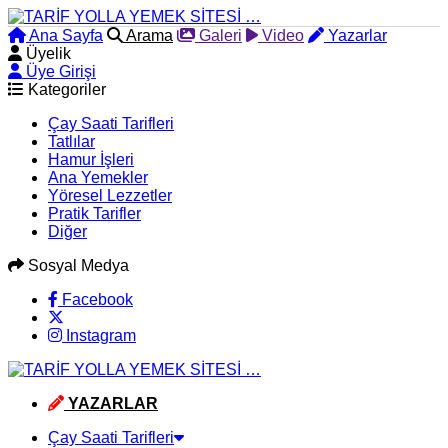
Ana Sayfa
Arama
Galeri
Video
Yazarlar
Üyelik
Üye Girişi
Kategoriler
Çay Saati Tarifleri
Tatlılar
Hamur İşleri
Ana Yemekler
Yöresel Lezzetler
Pratik Tarifler
Diğer
Sosyal Medya
Facebook
Instagram
YAZARLAR
Çay Saati Tarifleri