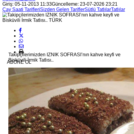
Giriş: 05-11-2013 11:33
Güncelleme: 23-07-2026 23:21
Çay Saati Tarifleri
Sizden Gelen Tarifler
Sütlü Tatlılar
Tatlılar
Takipçilerimizden IZNIK SOFRASI’nın kahve keyfi ve
Bisküvili İrmik Tatlısı..
ABONE OL