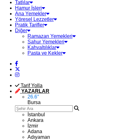
Tatlılar
Hamur İşleri
Ana Yemekler
Yöresel Lezzetler
Pratik Tarifler
Diğer
Ramazan Yemekleri
Sahur Yemekleri
Kahvaltılıklar
Pasta ve Kekler
Tarif Yolla
YAZARLAR
26.6
°
Bursa
İstanbul
Ankara
İzmir
Adana
Adıyaman