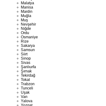
Malatya
Manisa
Mardin
Muğla
Muş
Nevşehir
Niğde
Ordu
Osmaniye
Rize
Sakarya
Samsun
Siirt
Sinop
Sivas
Şanlıurfa
Şırnak
Tekirdağ
Tokat
Trabzon
Tunceli
Uşak
Van
Yalova
Yozgat