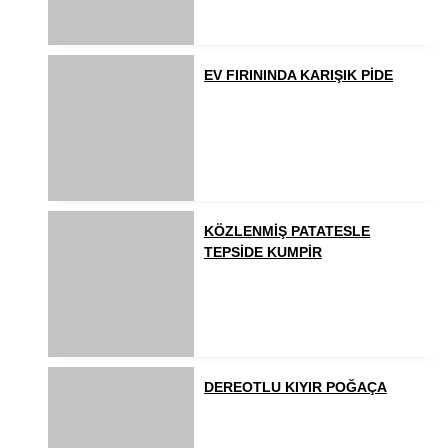
EV FIRININDA KARIŞIK PİDE
KÖZLENMİŞ PATATESLE
TEPSİDE KUMPİR
DEREOTLU KIYIR POĞAÇA