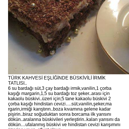
TÜRK KAHVESİ EŞLİĞİNDE BÜSKİVİLİ İRMİK
TATLISI..
6 su bardağı süt,3 çay bardağı irmik,vanilin,1 çorba
kaşığı margarin,1,5 su bardağı toz şeker..arası için
kakaolu büskivi..üzeri için;5 tane kakaolu büskivi 2
çorba kaşığı hindistan cevizi….süt,vanilin,şeker,ma
rgarin,irmiği karıştırın..boza kıvamına gelene kadar
pişirin..biraz soğuduktan sonra borcama ilk yarısını
dökün..aralarına büskivileri yerleştirin..kalan yarısını da
dökün…ufalanmış büskivi ve hindistan cevizi karışımını