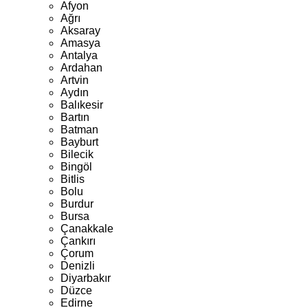
Afyon
Ağrı
Aksaray
Amasya
Antalya
Ardahan
Artvin
Aydın
Balıkesir
Bartın
Batman
Bayburt
Bilecik
Bingöl
Bitlis
Bolu
Burdur
Bursa
Çanakkale
Çankırı
Çorum
Denizli
Diyarbakır
Düzce
Edirne