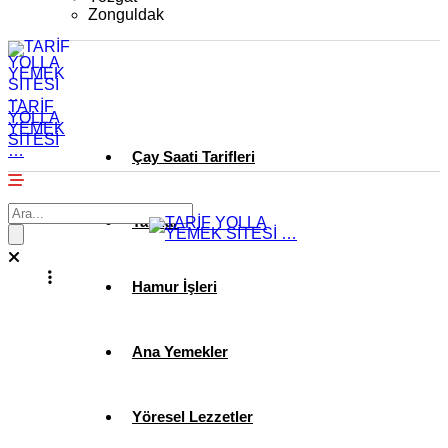
Zonguldak
TARİF
YOLLA
YEMEK
SİTESİ
…
Çay Saati Tarifleri
Tatlılar
Hamur İşleri
Ana Yemekler
Yöresel Lezzetler