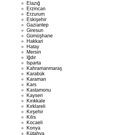
Elazığ
Erzincan
Erzurum
Eskişehir
Gaziantep
Giresun
Gümüşhane
Hakkari
Hatay
Mersin
Iğdır
Isparta
Kahramanmaraş
Karabük
Karaman
Kars
Kastamonu
Kayseri
Kırıkkale
Kırklareli
Kırşehir
Kilis
Kocaeli
Konya
Kütahya