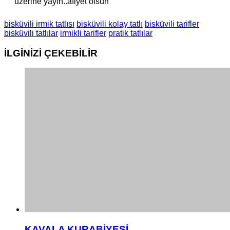
üzerine yayın..afiyet olsun
bisküvili irmik tatlısı
bisküvili kolay tatlı
bisküvili tarifler
bisküvili tatlılar
irmikli tarifler
pratik tatlılar
İLGİNİZİ
ÇEKEBİLİR
KAVALA KURABİYESİ