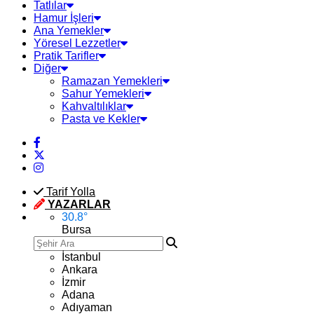
Tatlılar
Hamur İşleri
Ana Yemekler
Yöresel Lezzetler
Pratik Tarifler
Diğer
Ramazan Yemekleri
Sahur Yemekleri
Kahvaltılıklar
Pasta ve Kekler
Tarif Yolla
YAZARLAR
30.8
°
Bursa
İstanbul
Ankara
İzmir
Adana
Adıyaman