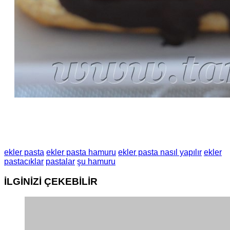
ekler pasta
ekler pasta hamuru
ekler pasta nasıl yapılır
ekler
pastacıklar
pastalar
şu hamuru
İLGİNİZİ
ÇEKEBİLİR