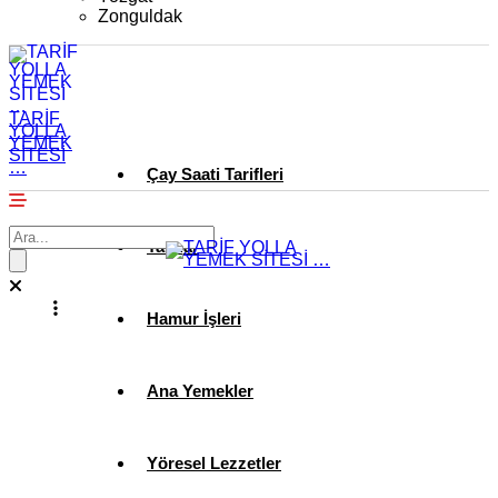
Zonguldak
TARİF
YOLLA
YEMEK
SİTESİ
…
Çay Saati Tarifleri
Tatlılar
Hamur İşleri
Ana Yemekler
Yöresel Lezzetler