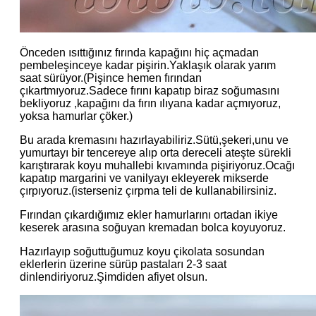
Önceden ısıttığınız fırında kapağını hiç açmadan
pembeleşinceye kadar pişirin.Yaklaşık olarak yarım
saat sürüyor.(Pişince hemen fırından
çıkartmıyoruz.Sadece fırını kapatıp biraz soğumasını
bekliyoruz ,kapağını da fırın ılıyana kadar açmıyoruz,
yoksa hamurlar çöker.)
Bu arada kremasını hazırlayabiliriz.Sütü,şekeri,unu ve
yumurtayı bir tencereye alıp orta dereceli ateşte sürekli
karıştırarak koyu muhallebi kıvamında pişiriyoruz.Ocağı
kapatıp margarini ve vanilyayı ekleyerek mikserde
çırpıyoruz.(isterseniz çırpma teli de kullanabilirsiniz.
Fırından çıkardığımız ekler hamurlarını ortadan ikiye
keserek arasına soğuyan kremadan bolca koyuyoruz.
Hazırlayıp soğuttuğumuz koyu çikolata sosundan
eklerlerin üzerine sürüp pastaları 2-3 saat
dinlendiriyoruz.Şimdiden afiyet olsun.