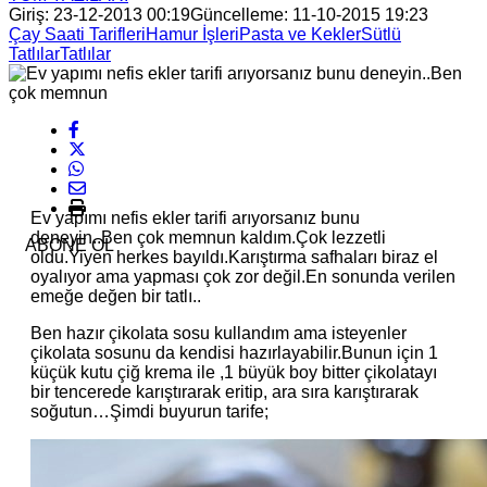
Giriş: 23-12-2013 00:19
Güncelleme: 11-10-2015 19:23
Çay Saati Tarifleri
Hamur İşleri
Pasta ve Kekler
Sütlü
Tatlılar
Tatlılar
Ev yapımı nefis ekler tarifi arıyorsanız bunu
deneyin..Ben çok memnun kaldım.Çok lezzetli
ABONE OL
oldu.Yiyen herkes bayıldı.Karıştırma safhaları biraz el
oyalıyor ama yapması çok zor değil.En sonunda verilen
emeğe değen bir tatlı..
Ben hazır çikolata sosu kullandım ama isteyenler
çikolata sosunu da kendisi hazırlayabilir.Bunun için 1
küçük kutu çiğ krema ile ,1 büyük boy bitter çikolatayı
bir tencerede karıştırarak eritip, ara sıra karıştırarak
soğutun…Şimdi buyurun tarife;