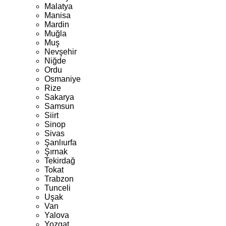
Malatya
Manisa
Mardin
Muğla
Muş
Nevşehir
Niğde
Ordu
Osmaniye
Rize
Sakarya
Samsun
Siirt
Sinop
Sivas
Şanlıurfa
Şırnak
Tekirdağ
Tokat
Trabzon
Tunceli
Uşak
Van
Yalova
Yozgat