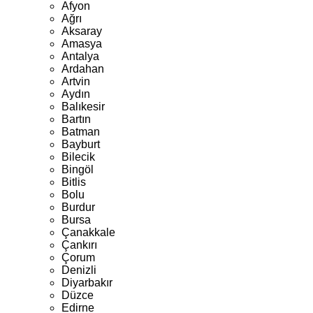
Afyon
Ağrı
Aksaray
Amasya
Antalya
Ardahan
Artvin
Aydın
Balıkesir
Bartın
Batman
Bayburt
Bilecik
Bingöl
Bitlis
Bolu
Burdur
Bursa
Çanakkale
Çankırı
Çorum
Denizli
Diyarbakır
Düzce
Edirne