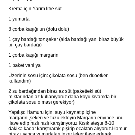
Krema için:Yarım litre süt
1 yumurta
3 çorba kaşığı un (dolu dolu)
1 çay bardağı toz şeker (aida bardağı yani biraz büyük
bir çay bardağı)
1 çorba kaşığı margarin
1 paket vanilya
Üzerinin sosu için: çikolata sosu (ben dr.oetker
kullandım)
2 su bardağından biraz az süt (paketteki süt
miktarından az kullanıyoruz.daha koyu kıvamda bir
çikolata sosu olması gerekiyor)
Yapılışı: Hamuru için; suyu kaynatıp içine
margarini,şekeri ve tuzu ekleyin.Margarin eriyince unu
ilave edip hızlı hızlı karıştırıyoruz.Kısık ateşte 8-10
dakika kadar karıştırarak pişirip ocaktan alıyoruz.Hamur
biraz ılıyınca yumurtaları teker teker ilave ederek