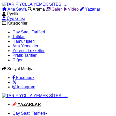
Ana Sayfa
Arama
Galeri
Video
Yazarlar
Üyelik
Üye Girişi
Kategoriler
Çay Saati Tarifleri
Tatlılar
Hamur İşleri
Ana Yemekler
Yöresel Lezzetler
Pratik Tarifler
Diğer
Sosyal Medya
Facebook
Instagram
YAZARLAR
Çay Saati Tarifleri