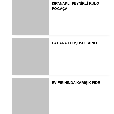
ISPANAKLI PEYNİRLİ RULO
POĞAÇA
LAHANA TURŞUSU TARİFİ
EV FIRININDA KARIŞIK PİDE