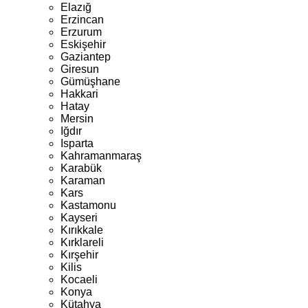
Elazığ
Erzincan
Erzurum
Eskişehir
Gaziantep
Giresun
Gümüşhane
Hakkari
Hatay
Mersin
Iğdır
Isparta
Kahramanmaraş
Karabük
Karaman
Kars
Kastamonu
Kayseri
Kırıkkale
Kırklareli
Kırşehir
Kilis
Kocaeli
Konya
Kütahya