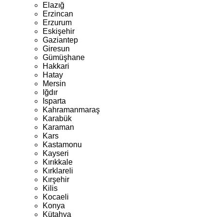
Elazığ
Erzincan
Erzurum
Eskişehir
Gaziantep
Giresun
Gümüşhane
Hakkari
Hatay
Mersin
Iğdır
Isparta
Kahramanmaraş
Karabük
Karaman
Kars
Kastamonu
Kayseri
Kırıkkale
Kırklareli
Kırşehir
Kilis
Kocaeli
Konya
Kütahya