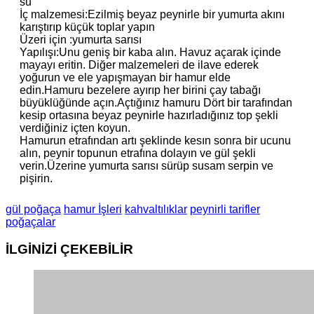
su
İç malzemesi:Ezilmiş beyaz peynirle bir yumurta akını
karıştırıp küçük toplar yapın
Üzeri için :yumurta sarısı
Yapılışı:Unu geniş bir kaba alın. Havuz açarak içinde
mayayı eritin. Diğer malzemeleri de ilave ederek
yoğurun ve ele yapışmayan bir hamur elde
edin.Hamuru bezelere ayırıp her birini çay tabağı
büyüklüğünde açın.Açtığınız hamuru Dört bir tarafından
kesip ortasına beyaz peynirle hazırladığınız top şekli
verdiğiniz içten koyun.
Hamurun etrafından artı şeklinde kesın sonra bir ucunu
alın, peynir topunun etrafına dolayın ve gül şekli
verin.Üzerine yumurta sarısı sürüp susam serpin ve
pişirin.
gül poğaça
hamur İşleri
kahvaltılıklar
peynirli tarifler
poğaçalar
İLGİNİZİ
ÇEKEBİLİR