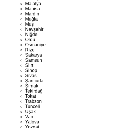
Malatya
Manisa
Mardin
Muğla
Muş
Nevşehir
Niğde
Ordu
Osmaniye
Rize
Sakarya
Samsun
Siirt
Sinop
Sivas
Şanlıurfa
Şırnak
Tekirdağ
Tokat
Trabzon
Tunceli
Uşak
Van
Yalova
Yozgat