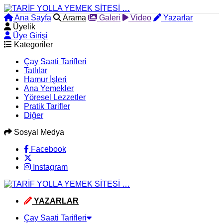
Ana Sayfa
Arama
Galeri
Video
Yazarlar
Üyelik
Üye Girişi
Kategoriler
Çay Saati Tarifleri
Tatlılar
Hamur İşleri
Ana Yemekler
Yöresel Lezzetler
Pratik Tarifler
Diğer
Sosyal Medya
Facebook
Instagram
YAZARLAR
Çay Saati Tarifleri