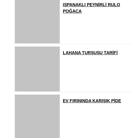
ISPANAKLI PEYNİRLİ RULO
POĞAÇA
LAHANA TURŞUSU TARİFİ
EV FIRININDA KARIŞIK PİDE