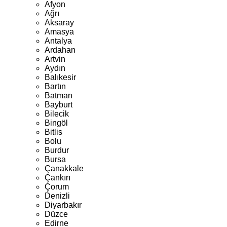
Afyon
Ağrı
Aksaray
Amasya
Antalya
Ardahan
Artvin
Aydın
Balıkesir
Bartın
Batman
Bayburt
Bilecik
Bingöl
Bitlis
Bolu
Burdur
Bursa
Çanakkale
Çankırı
Çorum
Denizli
Diyarbakır
Düzce
Edirne