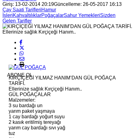
Giriş: 13-02-2014 20:19
Güncelleme: 26-05-2017 16:13
Çay Saati Tarifleri
Hamur
İşleri
Kahvaltılıklar
Poğaçalar
Sahur Yemekleri
Sizden
Gelen Tarifler
ABONE OL
KIRÇİÇEĞİ YILMAZ HANIM’DAN GÜL POĞAÇA
TARİFİ.
Ellerinize sağlık Kırçiçeği Hanım..
GÜL POĞAÇALAR
Malzemeler:
3 su bardağı un
yarım paket yaşmaya
1 cay bardağı yoğurt suyu
2 kasık eritilmiş tereyağı
yarım cay bardağı sıvı yağ
tuz