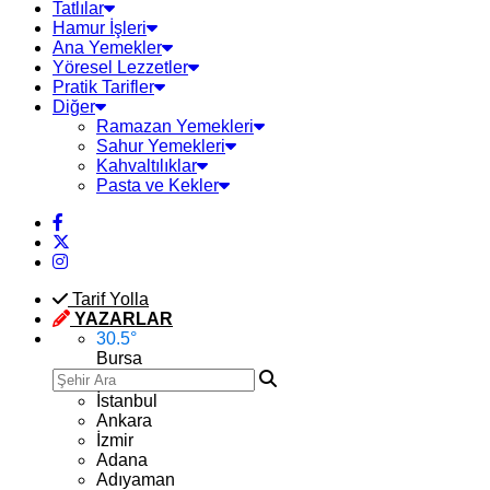
Tatlılar
Hamur İşleri
Ana Yemekler
Yöresel Lezzetler
Pratik Tarifler
Diğer
Ramazan Yemekleri
Sahur Yemekleri
Kahvaltılıklar
Pasta ve Kekler
Tarif Yolla
YAZARLAR
30.5
°
Bursa
İstanbul
Ankara
İzmir
Adana
Adıyaman