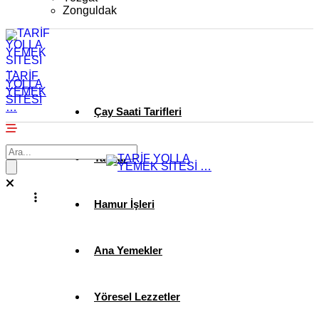
Zonguldak
TARİF
YOLLA
YEMEK
SİTESİ
…
Çay Saati Tarifleri
Tatlılar
Hamur İşleri
Ana Yemekler
Yöresel Lezzetler