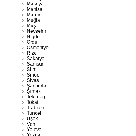
Malatya
Manisa
Mardin
Muğla
Muş
Nevşehir
Niğde
Ordu
Osmaniye
Rize
Sakarya
Samsun
Siirt
Sinop
Sivas
Şanlıurfa
Şırnak
Tekirdağ
Tokat
Trabzon
Tunceli
Uşak
Van
Yalova
Yozgat