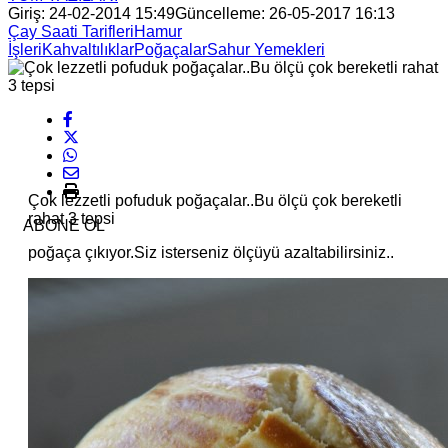
Giriş: 24-02-2014 15:49
Güncelleme: 26-05-2017 16:13
Çay Saati Tarifleri
Hamur
İşleri
Kahvaltılıklar
Poğaçalar
Sahur Yemekleri
Çok lezzetli pofuduk poğaçalar..Bu ölçü çok bereketli
rahat 3 tepsi
ABONE OL
poğaça çıkıyor.Siz isterseniz ölçüyü azaltabilirsiniz..