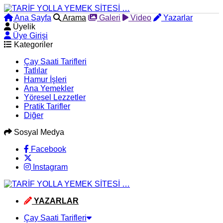
Ana Sayfa
Arama
Galeri
Video
Yazarlar
Üyelik
Üye Girişi
Kategoriler
Çay Saati Tarifleri
Tatlılar
Hamur İşleri
Ana Yemekler
Yöresel Lezzetler
Pratik Tarifler
Diğer
Sosyal Medya
Facebook
Instagram
YAZARLAR
Çay Saati Tarifleri