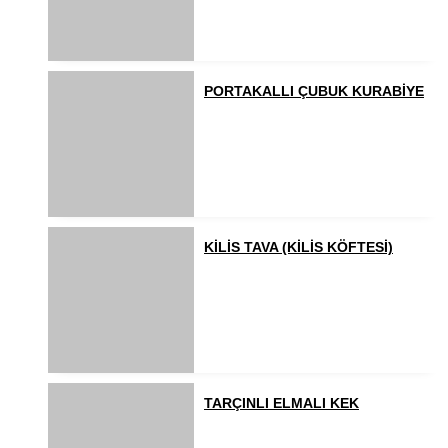
PORTAKALLI ÇUBUK KURABİYE
KİLİS TAVA (KİLİS KÖFTESİ)
TARÇINLI ELMALI KEK