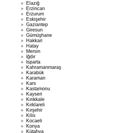
Elazığ
Erzincan
Erzurum
Eskişehir
Gaziantep
Giresun
Gümüşhane
Hakkari
Hatay
Mersin
Iğdır
Isparta
Kahramanmaraş
Karabük
Karaman
Kars
Kastamonu
Kayseri
Kırıkkale
Kırklareli
Kırşehir
Kilis
Kocaeli
Konya
Kütahya