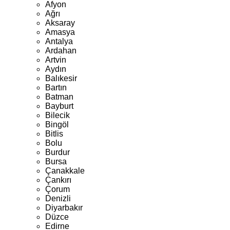
Afyon
Ağrı
Aksaray
Amasya
Antalya
Ardahan
Artvin
Aydın
Balıkesir
Bartın
Batman
Bayburt
Bilecik
Bingöl
Bitlis
Bolu
Burdur
Bursa
Çanakkale
Çankırı
Çorum
Denizli
Diyarbakır
Düzce
Edirne