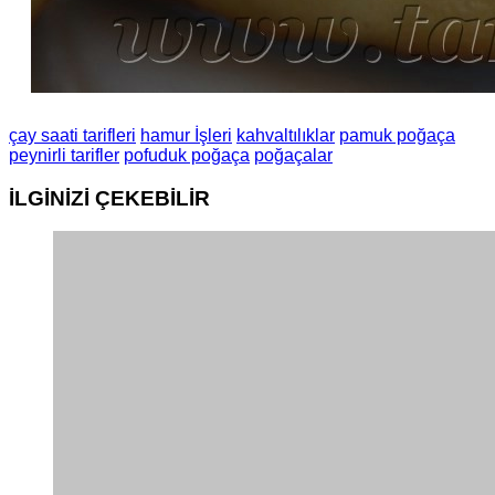
çay saati tarifleri
hamur İşleri
kahvaltılıklar
pamuk poğaça
peynirli tarifler
pofuduk poğaça
poğaçalar
İLGİNİZİ
ÇEKEBİLİR