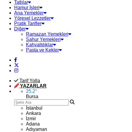
Tatlılar
Hamur İşleri
Ana Yemekler
Yöresel Lezzetler
Pratik Tarifler
Diğer
Ramazan Yemekleri
Sahur Yemekleri
Kahvaltılıklar
Pasta ve Kekler
Tarif Yolla
YAZARLAR
25.2
°
Bursa
İstanbul
Ankara
İzmir
Adana
Adıyaman