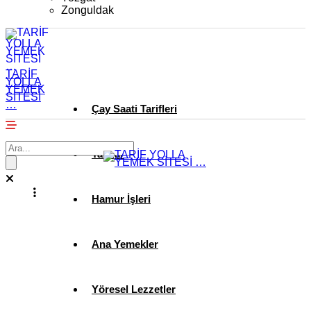
Zonguldak
TARİF
YOLLA
YEMEK
SİTESİ
…
Çay Saati Tarifleri
Tatlılar
Hamur İşleri
Ana Yemekler
Yöresel Lezzetler