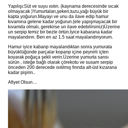
Yapılışı:Süt ve suyu ısıtın. (kaynama derecesinde sıcak
olmayacak )Yumurtaları,şekeri,tuzu,yağı büyük bir
kapta yoğurun.Mayayı ve unu da ilave edip hamur
kıvamına gelene kadar yoğurun.(ele yapışmayacak bir
kıvamda olmalı, gerekirse un ilave edebilirsiniz)Üzerine
un serpip temiz bir bezle örtün.İyice kabarana kadar
mayalandırın. Ben en az 1.5 saat mayalandırıyorum.
Hamur iyice kabarıp mayalandıktan sonra yumurata
büyüklüğünde parçalar koparıp içine peynirli içten
koyarak poğaça şekli verin.Üzerine yumurta sarısı
sürün , isteğe bağlı olarak çörekotu ve susam serpip
önceden 200 derecede ısıtılmış fırında alt-üst kızarana
kadar pişirin..
Afiyet Olsun…