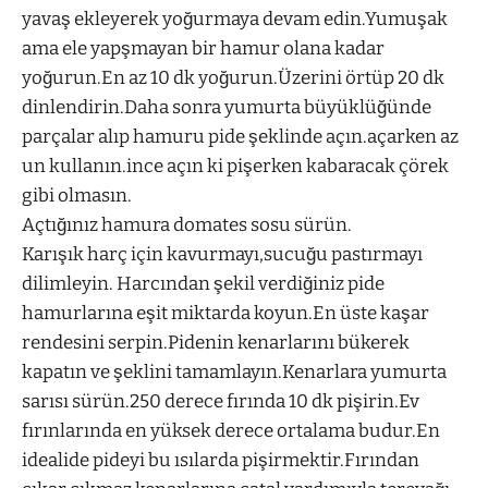
yavaş ekleyerek yoğurmaya devam edin.Yumuşak
ama ele yapşmayan bir hamur olana kadar
yoğurun.En az 10 dk yoğurun.Üzerini örtüp 20 dk
dinlendirin.Daha sonra yumurta büyüklüğünde
parçalar alıp hamuru pide şeklinde açın.açarken az
un kullanın.ince açın ki pişerken kabaracak çörek
gibi olmasın.
Açtığınız hamura domates sosu sürün.
Karışık harç için kavurmayı,sucuğu pastırmayı
dilimleyin. Harcından şekil verdiğiniz pide
hamurlarına eşit miktarda koyun.En üste kaşar
rendesini serpin.Pidenin kenarlarını bükerek
kapatın ve şeklini tamamlayın.Kenarlara yumurta
sarısı sürün.250 derece fırında 10 dk pişirin.Ev
fırınlarında en yüksek derece ortalama budur.En
idealide pideyi bu ısılarda pişirmektir.Fırından