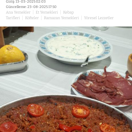
Giriş: 13-03-2025 02:03
Güncelleme: 23-08-2025 17:50
Ana Yemekler
Et Yemekleri
Kebap
Tarifleri
Köfteler
Ramazan Yemekleri
Yöresel Lezzetler