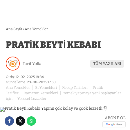
Ana Sayfa
›
Ana Yemekler
PRATİK BEYTİ KEBABI
Tarif Yolla
TÜM YAZILARI
Giriş: 12-02-2025 18:34
Güncelleme: 23-08-2025 17:50
Ana Yemekler
Et Yemekleri
Kebap Tarifleri
Pratik
Tarifler
Ramazan Yemekleri
Yemek yapmaya yeni başlayanlar
için
Yöresel Lezzetler
ABONE OL