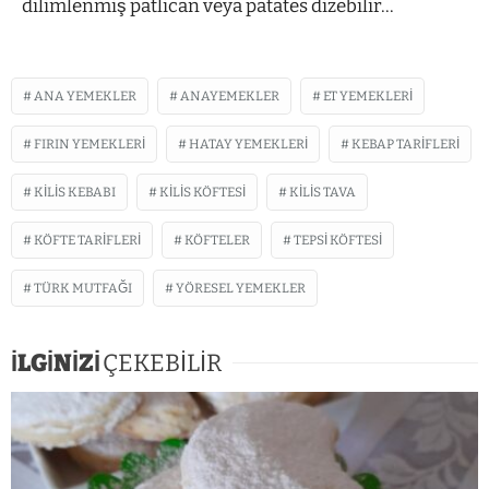
dilimlenmiş patlican veya patates dizebilir…
ANA YEMEKLER
ANAYEMEKLER
ET YEMEKLERI
FIRIN YEMEKLERI
HATAY YEMEKLERI
KEBAP TARIFLERI
KILIS KEBABI
KILIS KÖFTESI
KILIS TAVA
KÖFTE TARIFLERI
KÖFTELER
TEPSI KÖFTESI
TÜRK MUTFAĞI
YÖRESEL YEMEKLER
İLGİNİZİ
ÇEKEBİLİR