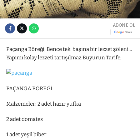
ABONE OL
Paçanga Böreği, Bence tek başına bir lezzet şöleni…
Yapımı kolay lezzeti tartışılmaz.Buyurun Tarife;
PAÇANGA BÖREĞİ
Malzemeler: 2 adet hazır yufka
2 adet domates
1 adet yeşil biber