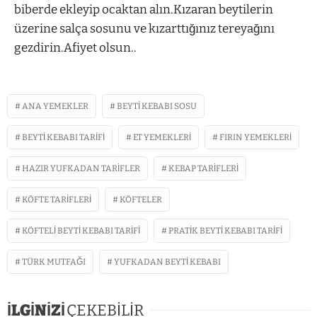
biberde ekleyip ocaktan alın.Kızaran beytilerin
üzerine salça sosunu ve kızarttığınız tereyağını
gezdirin.Afiyet olsun..
ANA YEMEKLER
BEYTI KEBABI SOSU
BEYTI KEBABI TARIFI
ET YEMEKLERI
FIRIN YEMEKLERI
HAZIR YUFKADAN TARIFLER
KEBAP TARIFLERI
KÖFTE TARIFLERI
KÖFTELER
KÖFTELI BEYTI KEBABI TARIFI
PRATIK BEYTI KEBABI TARIFI
TÜRK MUTFAĞI
YUFKADAN BEYTI KEBABI
İLGİNİZİ
ÇEKEBİLİR