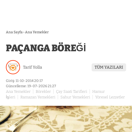
Ana Sayfa
›
Ana Yemekler
PAÇANGA BÖREĞİ
Tarif Yolla
TÜM YAZILARI
Giriş: 11-10-2014 20:17
Güncelleme: 19-07-2026 21:27
Ana Yemekler
Börekler
Çay Saati Tarifleri
Hamur
İşleri
Ramazan Yemekleri
Sahur Yemekleri
Yöresel Lezzetler