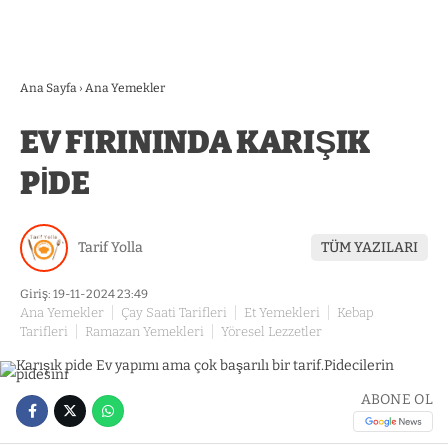
Ana Sayfa
›
Ana Yemekler
EV FIRININDA KARIŞIK
PİDE
Tarif Yolla
TÜM YAZILARI
Giriş: 19-11-2024 23:49
Ana Yemekler
Çay Saati Tarifleri
Et Yemekleri
Kebap
Tarifleri
Ramazan Yemekleri
Yöresel Lezzetler
ABONE OL