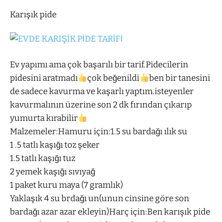
Karışık pide
Ev yapımı ama çok başarılı bir tarif.Pidecilerin
pidesini aratmadı
çok beğenildi
ben bir tanesini
de sadece kavurma ve kaşarlı yaptım.isteyenler
kavurmalının üzerine son 2 dk fırından çıkarıp
yumurta kırabilir
Malzemeler:Hamuru için:1.5 su bardağı ılık su
1 .5 tatlı kaşığı toz şeker
1.5 tatlı kaşığı tuz
2 yemek kaşığı sıvıyağ
1 paket kuru maya (7 gramlık)
Yaklaşık 4 su brdağı un(unun cinsine göre son
bardağı azar azar ekleyin)Harç için:Ben karışık pide