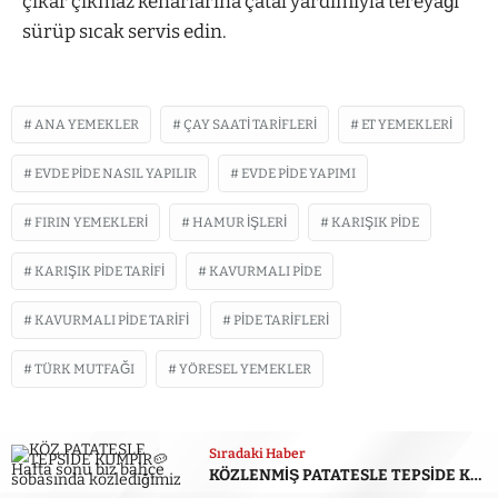
çıkar çıkmaz kenarlarına çatal yardımıyla tereyağı
sürüp sıcak servis edin.
ANA YEMEKLER
ÇAY SAATI TARIFLERI
ET YEMEKLERI
EVDE PIDE NASIL YAPILIR
EVDE PIDE YAPIMI
FIRIN YEMEKLERI
HAMUR İŞLERI
KARIŞIK PIDE
KARIŞIK PIDE TARIFI
KAVURMALI PIDE
KAVURMALI PIDE TARIFI
PIDE TARIFLERI
TÜRK MUTFAĞI
YÖRESEL YEMEKLER
İLGİNİZİ
ÇEKEBİLİR
Sıradaki Haber
KÖZLENMİŞ PATATESLE TEPSİDE KUMPİR