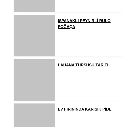
ISPANAKLI PEYNİRLİ RULO
POĞAÇA
LAHANA TURŞUSU TARİFİ
EV FIRININDA KARIŞIK PİDE