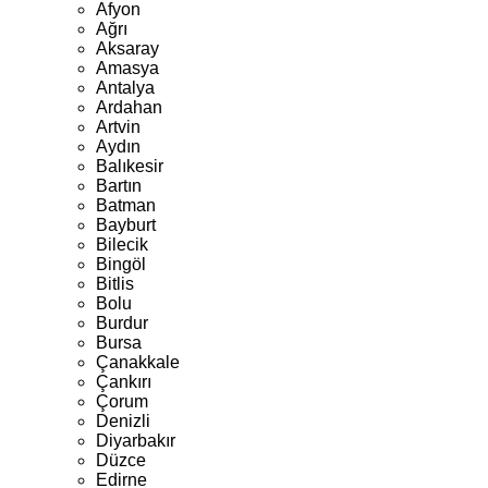
Afyon
Ağrı
Aksaray
Amasya
Antalya
Ardahan
Artvin
Aydın
Balıkesir
Bartın
Batman
Bayburt
Bilecik
Bingöl
Bitlis
Bolu
Burdur
Bursa
Çanakkale
Çankırı
Çorum
Denizli
Diyarbakır
Düzce
Edirne