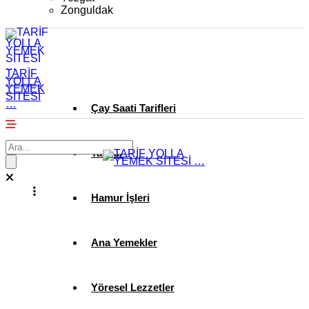
Zonguldak
TARİF
YOLLA
YEMEK
SİTESİ
…
Çay Saati Tarifleri
Tatlılar
Hamur İşleri
Ana Yemekler
Yöresel Lezzetler