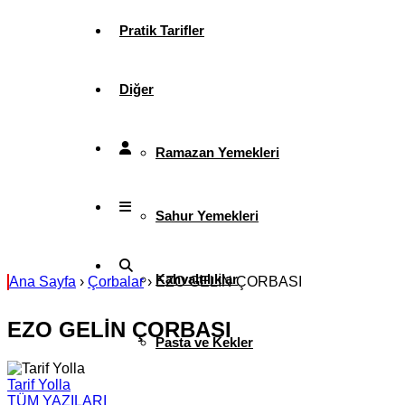
Pratik Tarifler
Diğer
Ramazan Yemekleri
Sahur Yemekleri
Kahvaltılıklar
Ana Sayfa
›
Çorbalar
›
EZO GELİN ÇORBASI
EZO GELİN ÇORBASI
Pasta ve Kekler
Tarif Yolla
TÜM YAZILARI