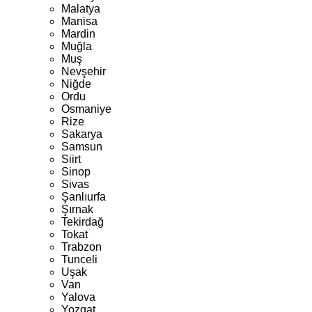
Malatya
Manisa
Mardin
Muğla
Muş
Nevşehir
Niğde
Ordu
Osmaniye
Rize
Sakarya
Samsun
Siirt
Sinop
Sivas
Şanlıurfa
Şırnak
Tekirdağ
Tokat
Trabzon
Tunceli
Uşak
Van
Yalova
Yozgat