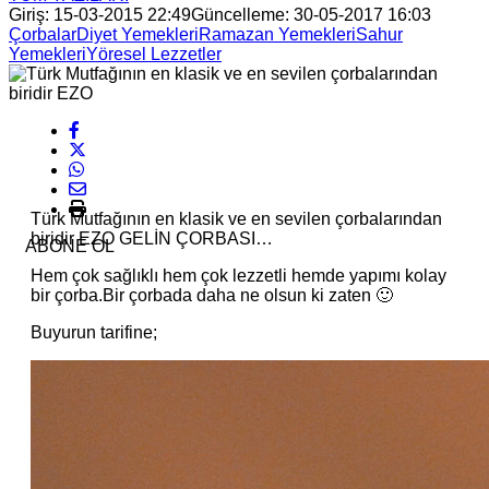
Giriş: 15-03-2015 22:49
Güncelleme: 30-05-2017 16:03
Çorbalar
Diyet Yemekleri
Ramazan Yemekleri
Sahur
Yemekleri
Yöresel Lezzetler
Türk Mutfağının en klasik ve en sevilen çorbalarından
biridir EZO GELİN ÇORBASI…
ABONE OL
Hem çok sağlıklı hem çok lezzetli hemde yapımı kolay
bir çorba.Bir çorbada daha ne olsun ki zaten 🙂
Buyurun tarifine;