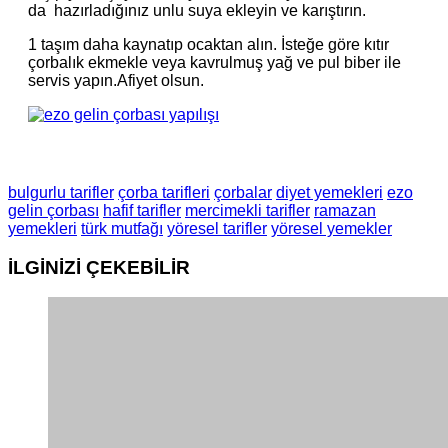
da hazırladığınız unlu suya ekleyin ve karıştırın.
1 taşım daha kaynatıp ocaktan alın. İsteğe göre kıtır
çorbalık ekmekle veya kavrulmuş yağ ve pul biber ile
servis yapın.Afiyet olsun.
bulgurlu tarifler
çorba tarifleri
çorbalar
diyet yemekleri
ezo
gelin çorbası
hafif tarifler
mercimekli tarifler
ramazan
yemekleri
türk mutfağı
yöresel tarifler
yöresel yemekler
İLGİNİZİ
ÇEKEBİLİR