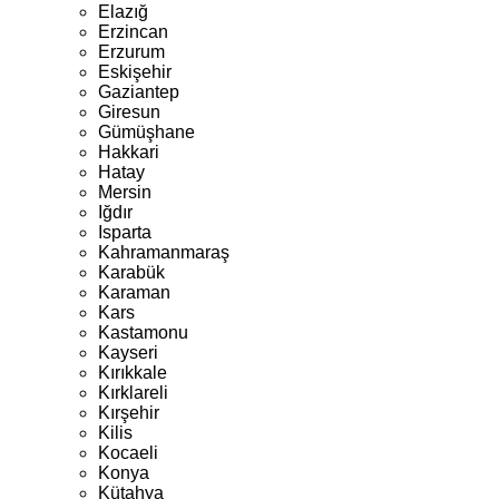
Elazığ
Erzincan
Erzurum
Eskişehir
Gaziantep
Giresun
Gümüşhane
Hakkari
Hatay
Mersin
Iğdır
Isparta
Kahramanmaraş
Karabük
Karaman
Kars
Kastamonu
Kayseri
Kırıkkale
Kırklareli
Kırşehir
Kilis
Kocaeli
Konya
Kütahya