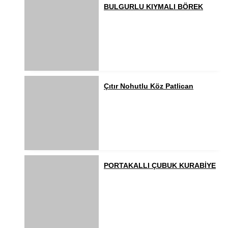
BULGURLU KIYMALI BÖREK
Çıtır Nohutlu Köz Patlican
PORTAKALLI ÇUBUK KURABİYE