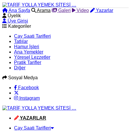
Ana Sayfa
Arama
Galeri
Video
Yazarlar
Üyelik
Üye Girişi
Kategoriler
Çay Saati Tarifleri
Tatlılar
Hamur İşleri
Ana Yemekler
Yöresel Lezzetler
Pratik Tarifler
Diğer
Sosyal Medya
Facebook
Instagram
YAZARLAR
Çay Saati Tarifleri