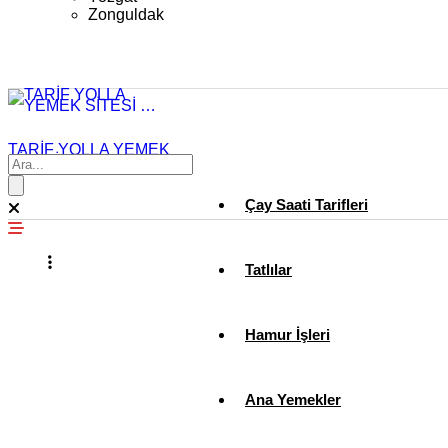
Zonguldak
TARİF YOLLA YEMEK
SİTESİ …
Çay Saati Tarifleri
Tatlılar
Hamur İşleri
Ana Yemekler