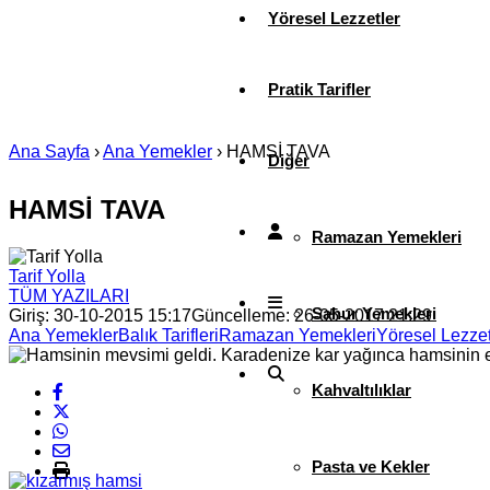
Yöresel Lezzetler
Pratik Tarifler
Ana Sayfa
›
Ana Yemekler
›
HAMSİ TAVA
Diğer
HAMSİ TAVA
Ramazan Yemekleri
Tarif Yolla
TÜM YAZILARI
Sahur Yemekleri
Giriş: 30-10-2015 15:17
Güncelleme: 26-05-2017 21:29
Ana Yemekler
Balık Tarifleri
Ramazan Yemekleri
Yöresel Lezzet
Kahvaltılıklar
Pasta ve Kekler