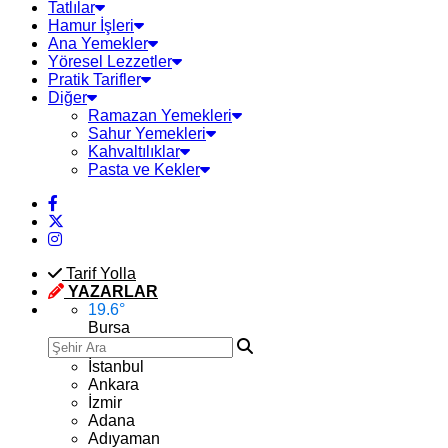
Tatlılar
Hamur İşleri
Ana Yemekler
Yöresel Lezzetler
Pratik Tarifler
Diğer
Ramazan Yemekleri
Sahur Yemekleri
Kahvaltılıklar
Pasta ve Kekler
Tarif Yolla
YAZARLAR
19.6
°
Bursa
İstanbul
Ankara
İzmir
Adana
Adıyaman