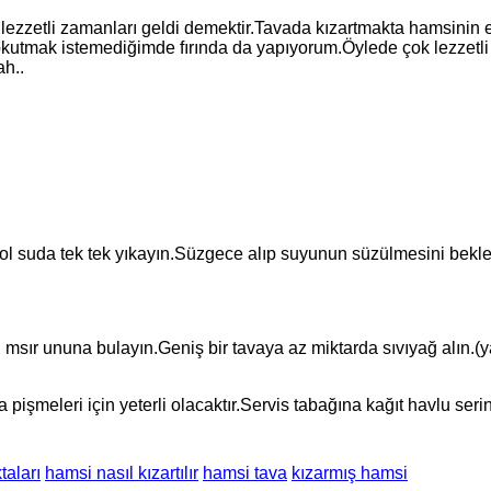
zzetli zamanları geldi demektir.Tavada kızartmakta hamsinin en
okutmak istemediğimde fırında da yapıyorum.Öylede çok lezzetli
ah..
.Bol suda tek tek yıkayın.Süzgece alıp suyunun süzülmesini bekle
ları msır ununa bulayın.Geniş bir tavaya az miktarda sıvıyağ alın
a pişmeleri için yeterli olacaktır.Servis tabağına kağıt havlu seri
taları
hamsi nasıl kızartılır
hamsi tava
kızarmış hamsi