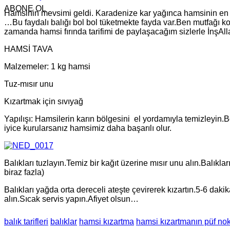
ABONE OL
Hamsinin mevsimi geldi. Karadenize kar yağınca hamsinin en le
…Bu faydalı balığı bol bol tüketmekte fayda var.Ben mutfağı k
zamanda hamsi fırında tarifimi de paylaşacağım sizlerle İnşAll
HAMSİ TAVA
Malzemeler: 1 kg hamsi
Tuz-mısır unu
Kızartmak için sıvıyağ
Yapılışı: Hamsilerin karın bölgesini el yordamıyla temizleyin
iyice kurularsanız hamsimiz daha başarılı olur.
Balıkları tuzlayın.Temiz bir kağıt üzerine mısır unu alın.Balık
biraz fazla)
Balıkları yağda orta dereceli ateşte çevirerek kızartın.5-6 dakik
alın.Sıcak servis yapın.Afiyet olsun…
balık tarifleri
balıklar
hamsi kızartma
hamsi kızartmanın püf nok