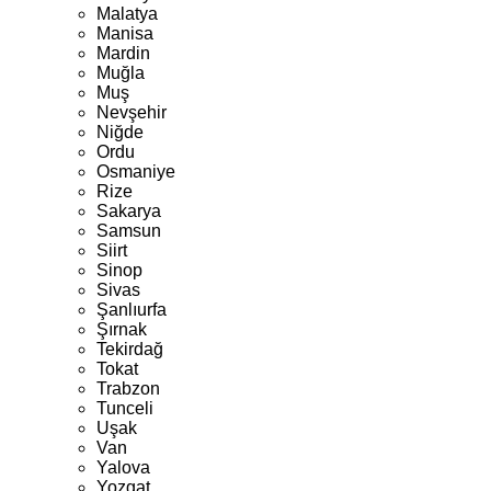
Malatya
Manisa
Mardin
Muğla
Muş
Nevşehir
Niğde
Ordu
Osmaniye
Rize
Sakarya
Samsun
Siirt
Sinop
Sivas
Şanlıurfa
Şırnak
Tekirdağ
Tokat
Trabzon
Tunceli
Uşak
Van
Yalova
Yozgat