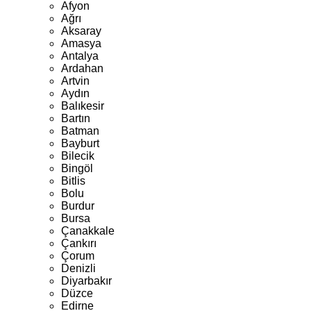
Afyon
Ağrı
Aksaray
Amasya
Antalya
Ardahan
Artvin
Aydın
Balıkesir
Bartın
Batman
Bayburt
Bilecik
Bingöl
Bitlis
Bolu
Burdur
Bursa
Çanakkale
Çankırı
Çorum
Denizli
Diyarbakır
Düzce
Edirne