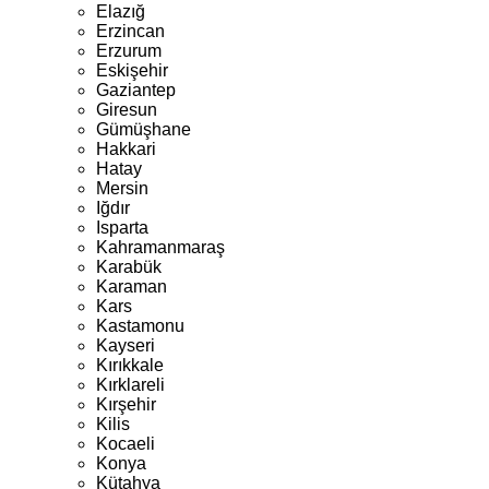
Elazığ
Erzincan
Erzurum
Eskişehir
Gaziantep
Giresun
Gümüşhane
Hakkari
Hatay
Mersin
Iğdır
Isparta
Kahramanmaraş
Karabük
Karaman
Kars
Kastamonu
Kayseri
Kırıkkale
Kırklareli
Kırşehir
Kilis
Kocaeli
Konya
Kütahya