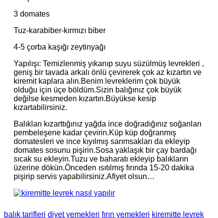
3 domates
Tuz-karabiber-kırmızı biber
4-5 çorba kaşığı zeytinyağı
Yapılışı: Temizlenmiş yıkanıp suyu süzülmüş levrekleri ,
geniş bir tavada arkalı önlü çevirerek çok az kızartın ve
kiremit kaplara alın.Benim levreklerim çok büyük
olduğu için üçe böldüm.Sizin balığınız çok büyük
değilse kesmeden kızartın.Büyükse kesip
kızartabilirsiniz.
Balıkları kızarttığınız yağda ince doğradığınız soğanları
pembeleşene kadar çevirin.Küp küp doğranmış
domatesleri ve ince kıyılmış sarımsakları da ekleyip
domates sosunu pişirin.Sosa yaklaşık bir çay bardağı
sıcak su ekleyin.Tuzu ve baharatı ekleyip balıkların
üzerine dökün.Önceden ısıtılmış fırında 15-20 dakika
pişirip servis yapabilirsiniz.Afiyet olsun…
balık tarifleri
diyet yemekleri
fırın yemekleri
kiremitte levrek