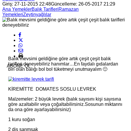
Giriş: 27-11-2015 22:48
Güncelleme: 26-05-2017 21:29
Ana Yemekler
Balık Tarifleri
Ramazan
Yemekleri
Zeytinyağlılar
Balık mevsimi geldiğine göre artık çeşit çeşit balık
tarifleri deneyebiliriz hanımlar…En faydalı gıdalardan
ABONE OL
biri olan balığı bol bol tüketmeyi unutmayalım 🙂
KİREMİTTE DOMATES SOSLU LEVREK
Malzemeler: 2 büyük levrek (balık sayısını kişi sayısına
göre azaltabilir veya çoğaltabilirsiniz.Sosunun miktarını
da ona göre ayarlayabilirsiniz)
1 kuru soğan
2 diş sarımsak