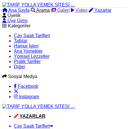
Ana Sayfa
Arama
Galeri
Video
Yazarlar
Üyelik
Üye Girişi
Kategoriler
Çay Saati Tarifleri
Tatlılar
Hamur İşleri
Ana Yemekler
Yöresel Lezzetler
Pratik Tarifler
Diğer
Sosyal Medya
Facebook
Instagram
YAZARLAR
Çay Saati Tarifleri