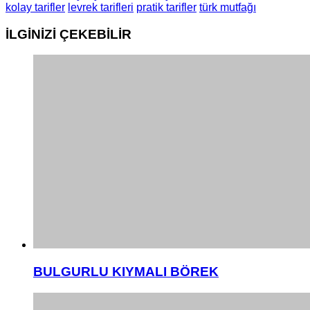
kolay tarifler
levrek tarifleri
pratik tarifler
türk mutfağı
İLGİNİZİ
ÇEKEBİLİR
BULGURLU KIYMALI BÖREK