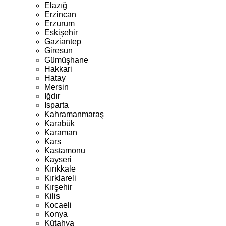
Elazığ
Erzincan
Erzurum
Eskişehir
Gaziantep
Giresun
Gümüşhane
Hakkari
Hatay
Mersin
Iğdır
Isparta
Kahramanmaraş
Karabük
Karaman
Kars
Kastamonu
Kayseri
Kırıkkale
Kırklareli
Kırşehir
Kilis
Kocaeli
Konya
Kütahya