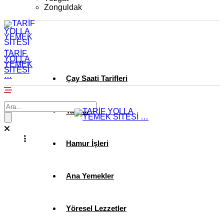
Zonguldak
TARİF
YOLLA
YEMEK
SİTESİ
…
Çay Saati Tarifleri
Tatlılar
Hamur İşleri
Ana Yemekler
Yöresel Lezzetler