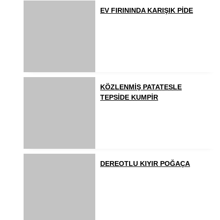
EV FIRININDA KARIŞIK PİDE
KÖZLENMİŞ PATATESLE
TEPSİDE KUMPİR
DEREOTLU KIYIR POĞAÇA