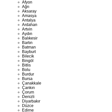
Afyon
Ağrı
Aksaray
Amasya
Antalya
Ardahan
Artvin
Aydın
Balıkesir
Bartın
Batman
Bayburt
Bilecik
Bingöl
Bitlis
Bolu
Burdur
Bursa
Çanakkale
Çankırı
Çorum
Denizli
Diyarbakır
Düzce
Edirne