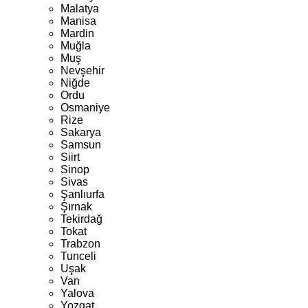
Malatya
Manisa
Mardin
Muğla
Muş
Nevşehir
Niğde
Ordu
Osmaniye
Rize
Sakarya
Samsun
Siirt
Sinop
Sivas
Şanlıurfa
Şırnak
Tekirdağ
Tokat
Trabzon
Tunceli
Uşak
Van
Yalova
Yozgat