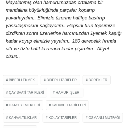
Mayalanmış olan hamurumuzdan ortalama bir
mandalina büyüklüğünde parçalar koparıp
yuvarlayalım.. Elimizle üzerine hafifçe bastırıp
yassılaşmasını sağlayalım.. Hepsini fırın tepsimize
dizdikten sonra üzerlerine harcımızdan 1yemek kaşığı
kadar koyup elimizle yayalım.. 180 derecelik fırında
altı ve üztü hafif kızarana kadar pişirelim.. Afiyet
olsun..
BIBERLI EKMEK
BIBERLI TARIFLER
BÖREKLER
ÇAY SAATI TARIFLERI
HAMUR İŞLERI
HATAY YEMEKLERI
KAHVALTI TARIFLERI
KAHVALTILIKLAR
KOLAY TARIFLER
OSMANLI MUTFAĞI