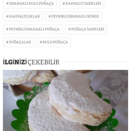
ISPANAKLI RULO POĞAÇA
KAHVALTI TARIFLERI
KAHVALTILIKLAR
PEYNİRLİ ISPANAKLI BÖREK
PEYNIRLI ISPANAKLI POĞAÇA
POĞAÇA TARIFLERI
POĞAÇALAR
RULO POĞAÇA
İLGİNİZİ
ÇEKEBİLİR