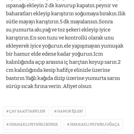
ıspanağı ekleyin 2 dk kavurup kapatın.peynir ve
baharatları ekleyip karıştırın soğumaya bırakın.Ilık
sütle mayayı karıştırın.5 dk mayalansın.Sonra
su,yumurta akı,yağ ve toz şekeri ekleyip iyice
karıştırın.En son tuzu ve kontrollü olarak unu
ekleyerek iyice yoğurun.ele yapışmayan yumuşak
bir hamur elde edene kadar yoğurun.1cm
kalınlığında açıp arasına iç harçtan koyup sarın.2
cm kalınlığında kesip hafifçe elinizle üzerine
bastırın.Yağlı kağıda dizip üzerine yumurta sarısı
sürüp sıcak fırına verin .Afiyet olsun
ÇAY SAATI TARIFLERI
HAMUR İŞLERI
ISPANAKLI PEYNIRLI BÖREK
ISPANAKLI PEYNIRLI OĞAÇA