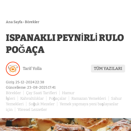
Ana Sayfa
›
Börekler
ISPANAKLI PEYNİRLİ RULO
POĞAÇA
Tarif Yolla
TÜM YAZILARI
Giriş: 25-12-2024 22:38
Güncelleme: 23-08-2025 17:41
Börekler
Çay Saati Tarifleri
Hamur
İşleri
Kahvaltılıklar
Poğaçalar
Ramazan Yemekleri
Sahur
Yemekleri
Soğuk Mezeler
Yemek yapmaya yeni başlayanlar
için
Yöresel Lezzetler