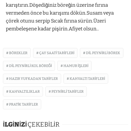
karıştırın.Döşediğiniz böreğin üzerine fırına
vermeden önce bu karışımı dökün.Susam veya
çörek otunu serpip Sıcak fırına sürün.Üzeri
pembeleşene kadar pişirin.Afiyet olsun..
BÖREKLER
ÇAY SAATI TARIFLERI
DIL PEYNIRLI BÖREK
DIL PEYNIRLI KOL BÖREĞI
HAMUR İŞLERI
HAZIR YUFKADAN TARIFLER
KAHVALTI TARIFLERI
KAHVALTILIKLAR
PEYNIRLI TARIFLER
PRATIK TARIFLER
İLGİNİZİ
ÇEKEBİLİR