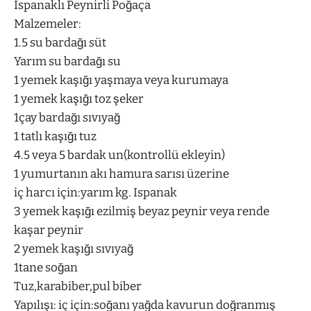
Ispanaklı Peynirli Poğaça
Malzemeler:
1.5 su bardağı süt
Yarım su bardağı su
1 yemek kaşığı yaşmaya veya kurumaya
1 yemek kaşığı toz şeker
1çay bardağı sıvıyağ
1 tatlı kaşığı tuz
4.5 veya 5 bardak un(kontrollü ekleyin)
1 yumurtanın akı hamura sarısı üzerine
iç harcı için:yarım kg. Ispanak
3 yemek kaşığı ezilmiş beyaz peynir veya rende
kaşar peynir
2 yemek kaşığı sıvıyağ
1tane soğan
Tuz,karabiber,pul biber
Yapılışı: iç için:soğanı yağda kavurun doğranmış