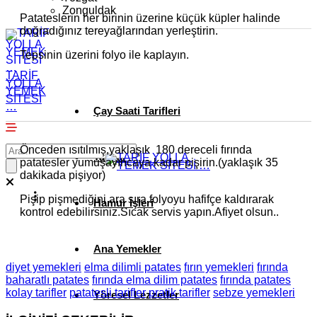
Zonguldak
Patateslerin her birinin üzerine küçük küpler halinde
doğradığınız tereyağlarından yerleştirin.
Tepsinin üzerini folyo ile kaplayın.
TARİF
YOLLA
YEMEK
SİTESİ
…
Çay Saati Tarifleri
Önceden ısıtılmış,yaklaşık 180 dereceli fırında
Tatlılar
patatesler yumuşayıncaya kadar pişirin.(yaklaşık 35
dakikada pişiyor)
Pişip pişmediğini ara sıra folyoyu hafifçe kaldırarak
Hamur İşleri
kontrol edebilirsiniz.Sıcak servis yapın.Afiyet olsun..
Ana Yemekler
diyet yemekleri
elma dilimli patates
fırın yemekleri
fırında
baharatlı patates
fırında elma dilim patates
fırında patates
kolay tarifler
patatesli tarifler
pratik tarifler
sebze yemekleri
Yöresel Lezzetler