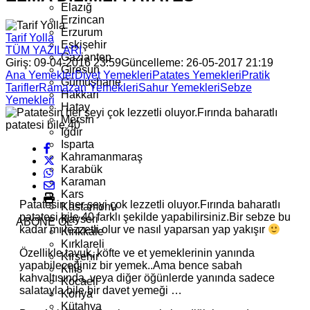
Elazığ
Erzincan
Erzurum
Tarif Yolla
Eskişehir
TÜM YAZILARI
Gaziantep
Giriş: 09-04-2016 23:59
Güncelleme: 26-05-2017 21:19
Giresun
Ana Yemekler
Diyet Yemekleri
Patates Yemekleri
Pratik
Gümüşhane
Tarifler
Ramazan Yemekleri
Sahur Yemekleri
Sebze
Hakkari
Yemekleri
Hatay
Mersin
Iğdır
Isparta
Kahramanmaraş
Karabük
Karaman
Kars
Patatesin her şeyi çok lezzetli oluyor.Fırında baharatlı
Kastamonu
patatesi bile 40 farklı şekilde yapabilirsiniz.Bir sebze bu
Kayseri
ABONE OL
kadar mı lezzetli olur ve nasıl yaparsan yap yakışır
Kırıkkale
Kırklareli
Özellikle tavuk, köfte ve et yemeklerinin yanında
Kırşehir
yapabileceğiniz bir yemek..Ama bence sabah
Kilis
kahvaltısında, veya diğer öğünlerde yanında sadece
Kocaeli
salatayla bile bir davet yemeği …
Konya
Kütahya