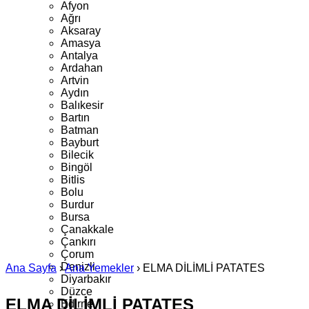
Afyon
Ağrı
Aksaray
Amasya
Antalya
Ardahan
Artvin
Aydın
Balıkesir
Bartın
Batman
Bayburt
Bilecik
Bingöl
Bitlis
Bolu
Burdur
Bursa
Çanakkale
Çankırı
Çorum
Denizli
Ana Sayfa
›
Ana Yemekler
›
ELMA DİLİMLİ PATATES
Diyarbakır
Düzce
ELMA DİLİMLİ PATATES
Edirne