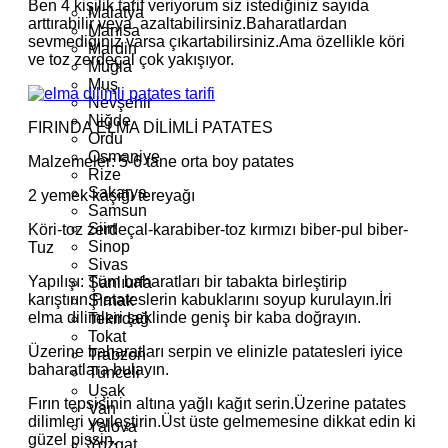
Ben 4 kişilik tarif veriyorum siz istediğiniz sayıda
Malatya
arttırabilir veya azaltabilirsiniz.Baharatlardan
Manisa
sevmediğiniz varsa çıkartabilirsiniz.Ama özellikle köri
Mardin
ve toz zerdeçal çok yakışıyor.
Muğla
Muş
Nevşehir
Niğde
FIRINDA ELMA DİLİMLİ PATATES
Ordu
Osmaniye
Malzemeler: 5-6 tane orta boy patates
Rize
Sakarya
2 yemek kaşığı tereyağı
Samsun
Siirt
Köri-toz zerdeçal-karabiber-toz kırmızı biber-pul biber-
Sinop
Tuz
Sivas
Yapılışı: Tüm baharatları bir tabakta birleştirip
Şanlıurfa
karıştırın.Patateslerin kabuklarını soyup kurulayın.İri
Şırnak
elma dilimleri şeklinde geniş bir kaba doğrayın.
Tekirdağ
Tokat
Üzerine baharatları serpin ve elinizle patatesleri iyice
Trabzon
baharatlara bulayın.
Tunceli
Uşak
Fırın tepsisinin altına yağlı kağıt serin.Üzerine patates
Van
dilimleri yerleştirin.Üst üste gelmemesine dikkat edin ki
Yalova
güzel pişsin.
Yozgat