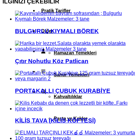
İLGİNİZİ
ÇEKEBİLİR
Pratik Tarifler
BULGURLU KIYMALI BÖREK
Diğer
Ramazan Yemekleri
Çıtır Nohutlu Köz Patlican
Sahur Yemekleri
PORTAKALLI ÇUBUK KURABİYE
Kahvaltılıklar
Pasta ve Kekler
KİLİS TAVA (KİLİS KÖFTESİ)