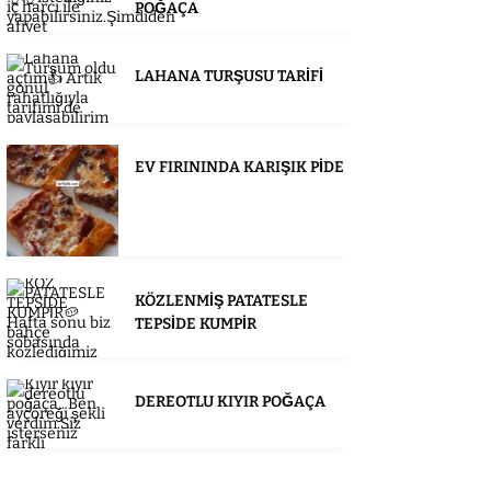
POĞAÇA
LAHANA TURŞUSU TARİFİ
EV FIRININDA KARIŞIK PİDE
KÖZLENMİŞ PATATESLE
TEPSİDE KUMPİR
DEREOTLU KIYIR POĞAÇA