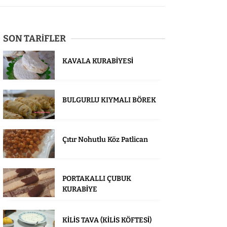
SON TARİFLER
KAVALA KURABİYESİ
BULGURLU KIYMALI BÖREK
Çıtır Nohutlu Köz Patlican
PORTAKALLI ÇUBUK
KURABİYE
KİLİS TAVA (KİLİS KÖFTESİ)