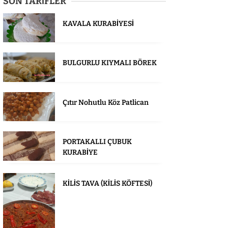
SON TARİFLER
KAVALA KURABİYESİ
BULGURLU KIYMALI BÖREK
Çıtır Nohutlu Köz Patlican
PORTAKALLI ÇUBUK
KURABİYE
KİLİS TAVA (KİLİS KÖFTESİ)