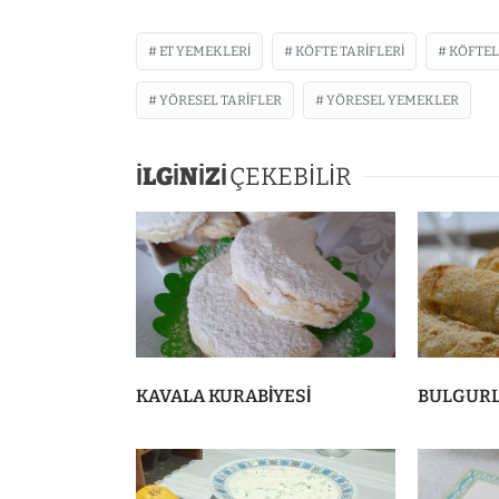
ET YEMEKLERI
KÖFTE TARIFLERI
KÖFTEL
YÖRESEL TARIFLER
YÖRESEL YEMEKLER
İLGİNİZİ
ÇEKEBİLİR
KAVALA KURABİYESİ
BULGURL