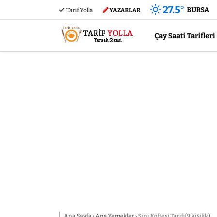
27.5
°
BURSA
Tarif Yolla
YAZARLAR
Çay Saati Tarifleri
Ana Sayfa
›
Ana Yemekler
›
Sini Köftesi Tarifi(9 kişilik)