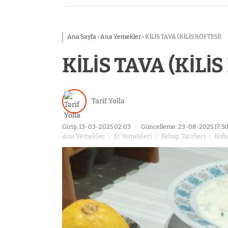
Ana Sayfa
›
Ana Yemekler
›
KİLİS TAVA (KİLİS KÖFTESİ)
KİLİS TAVA (KİLİS
Tarif Yolla
Giriş: 13-03-2025 02:03
Güncelleme: 23-08-2025 17:5
Ana Yemekler
Et Yemekleri
Kebap Tarifleri
Köft