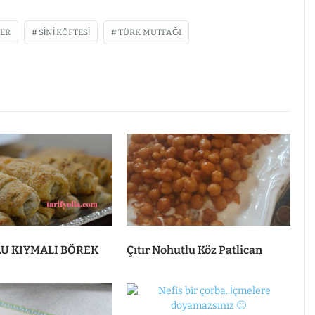
ER
SINI KÖFTESI
TÜRK MUTFAĞI
U KIYMALI BÖREK
Çıtır Nohutlu Köz Patlican