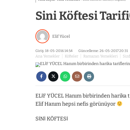
Sini Köftesi Tarifi
Elif Yücel
Giriş: 18-05-2016 14:54
Güncelleme: 26-05-2017 20:31
Ana Yemekler
Köfteler
Ramazan Yemekleri
Sizd
ELİF YÜCEL Hanım birbirinden harika tar
Elif Hanım hepsi nefis görünüyor
SİNİ KÖFTESİ