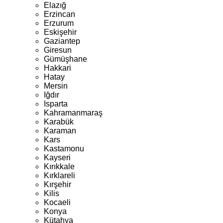
Elazığ
Erzincan
Erzurum
Eskişehir
Gaziantep
Giresun
Gümüşhane
Hakkari
Hatay
Mersin
Iğdır
Isparta
Kahramanmaraş
Karabük
Karaman
Kars
Kastamonu
Kayseri
Kırıkkale
Kırklareli
Kırşehir
Kilis
Kocaeli
Konya
Kütahya