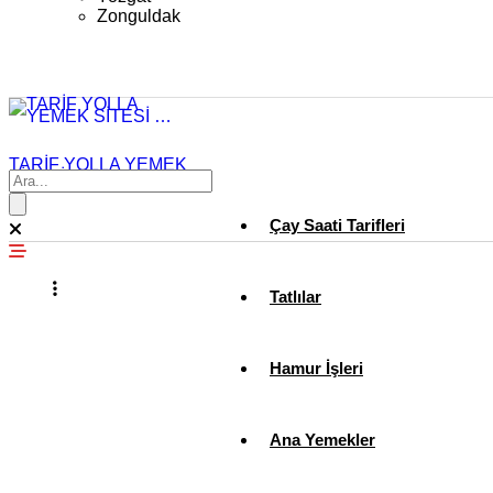
Zonguldak
TARİF YOLLA YEMEK
SİTESİ …
Çay Saati Tarifleri
Tatlılar
Hamur İşleri
Ana Yemekler