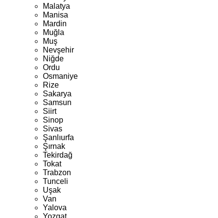
Malatya
Manisa
Mardin
Muğla
Muş
Nevşehir
Niğde
Ordu
Osmaniye
Rize
Sakarya
Samsun
Siirt
Sinop
Sivas
Şanlıurfa
Şırnak
Tekirdağ
Tokat
Trabzon
Tunceli
Uşak
Van
Yalova
Yozgat