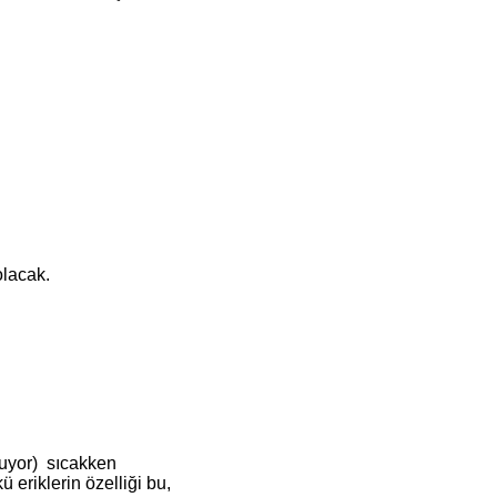
olacak.
şuyor) sıcakken
 eriklerin özelliği bu,