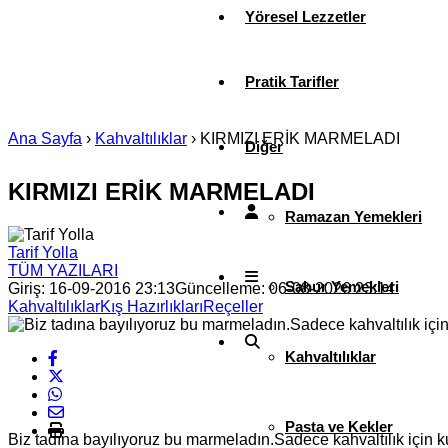
Yöresel Lezzetler
Pratik Tarifler
Ana Sayfa
›
Kahvaltılıklar
›
KIRMIZI ERİK MARMELADI
Diğer
KIRMIZI ERİK MARMELADI
Ramazan Yemekleri
Tarif Yolla
TÜM YAZILARI
Sahur Yemekleri
Giriş: 16-09-2016 23:13
Güncelleme: 06-08-2026 23:14
Kahvaltılıklar
Kış Hazırlıkları
Reçeller
Kahvaltılıklar
Pasta ve Kekler
Biz tadına bayılıyoruz bu marmeladın.Sadece kahvaltılık için k