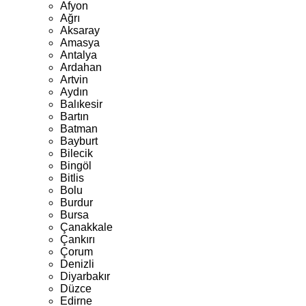
Afyon
Ağrı
Aksaray
Amasya
Antalya
Ardahan
Artvin
Aydın
Balıkesir
Bartın
Batman
Bayburt
Bilecik
Bingöl
Bitlis
Bolu
Burdur
Bursa
Çanakkale
Çankırı
Çorum
Denizli
Diyarbakır
Düzce
Edirne