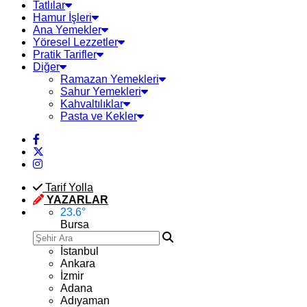
Tatlılar
Hamur İşleri
Ana Yemekler
Yöresel Lezzetler
Pratik Tarifler
Diğer
Ramazan Yemekleri
Sahur Yemekleri
Kahvaltılıklar
Pasta ve Kekler
Tarif Yolla
YAZARLAR
23.6
°
Bursa
İstanbul
Ankara
İzmir
Adana
Adıyaman