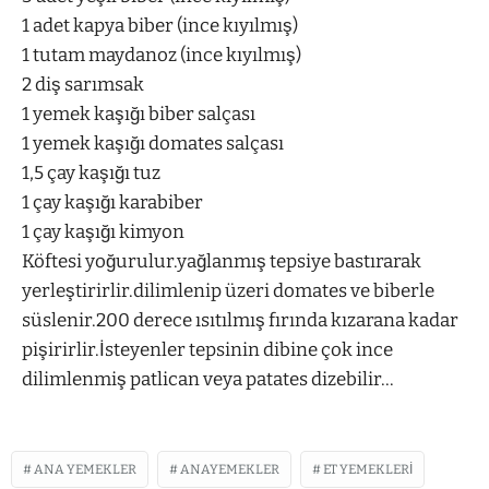
1 adet kapya biber (ince kıyılmış)
1 tutam maydanoz (ince kıyılmış)
2 diş sarımsak
1 yemek kaşığı biber salçası
1 yemek kaşığı domates salçası
1,5 çay kaşığı tuz
1 çay kaşığı karabiber
1 çay kaşığı kimyon
Köftesi yoğurulur.yağlanmış tepsiye bastırarak
yerleştirirlir.dilimlenip üzeri domates ve biberle
süslenir.200 derece ısıtılmış fırında kızarana kadar
pişirirlir.İsteyenler tepsinin dibine çok ince
dilimlenmiş patlican veya patates dizebilir…
ANA YEMEKLER
ANAYEMEKLER
ET YEMEKLERI