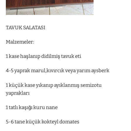
TAVUK SALATASI
Malzemeler:
1 kase haşlanıp didilmiş tavuk eti
4-5 yaprak marul,kıvırcık veya yarım aysberk
1 küçük kase yıkanıp ayıklanmış semizotu
yaprakları
1 tatlı kaşığı kuru nane
5-6 tane küçük kokteyl domates