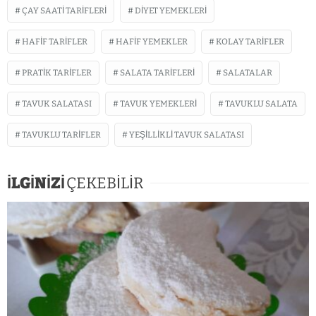
ÇAY SAATI TARIFLERI
DIYET YEMEKLERI
HAFIF TARIFLER
HAFIF YEMEKLER
KOLAY TARIFLER
PRATIK TARIFLER
SALATA TARIFLERI
SALATALAR
TAVUK SALATASI
TAVUK YEMEKLERI
TAVUKLU SALATA
TAVUKLU TARIFLER
YEŞILLIKLI TAVUK SALATASI
İLGİNİZİ
ÇEKEBİLİR