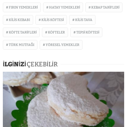
FIRIN YEMEKLERI
HATAY YEMEKLERI
KEBAP TARIFLERI
KILIS KEBABI
KILIS KÖFTESI
KILIS TAVA
KÖFTE TARIFLERI
KÖFTELER
TEPSI KÖFTESI
TÜRK MUTFAĞI
YÖRESEL YEMEKLER
İLGİNİZİ
ÇEKEBİLİR