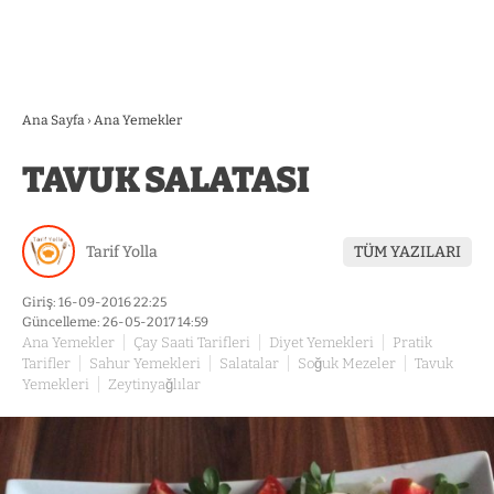
Ana Sayfa
›
Ana Yemekler
TAVUK SALATASI
Tarif Yolla
TÜM YAZILARI
Giriş: 16-09-2016 22:25
Güncelleme: 26-05-2017 14:59
Ana Yemekler
Çay Saati Tarifleri
Diyet Yemekleri
Pratik
Tarifler
Sahur Yemekleri
Salatalar
Soğuk Mezeler
Tavuk
Yemekleri
Zeytinyağlılar