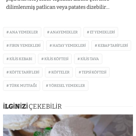
dilimlenmiş patlican veya patates dizebilir…
ANA YEMEKLER
ANAYEMEKLER
ET YEMEKLERI
FIRIN YEMEKLERI
HATAY YEMEKLERI
KEBAP TARIFLERI
KILIS KEBABI
KILIS KÖFTESI
KILIS TAVA
KÖFTE TARIFLERI
KÖFTELER
TEPSI KÖFTESI
TÜRK MUTFAĞI
YÖRESEL YEMEKLER
İLGİNİZİ
ÇEKEBİLİR