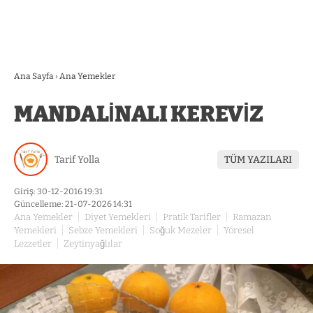
Ana Sayfa
›
Ana Yemekler
MANDALİNALI KEREVİZ
Tarif Yolla
TÜM YAZILARI
Giriş: 30-12-2016 19:31
Güncelleme: 21-07-2026 14:31
Ana Yemekler
Diyet Yemekleri
Pratik Tarifler
Ramazan
Yemekleri
Sebze Yemekleri
Soğuk Mezeler
Yöresel
Lezzetler
Zeytinyağlılar