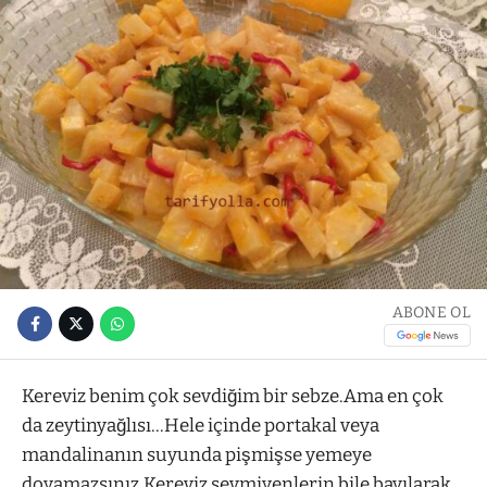
ABONE OL
Kereviz benim çok sevdiğim bir sebze.Ama en çok
da zeytinyağlısı…Hele içinde portakal veya
mandalinanın suyunda pişmişse yemeye
doyamazsınız.Kereviz sevmiyenlerin bile bayılarak