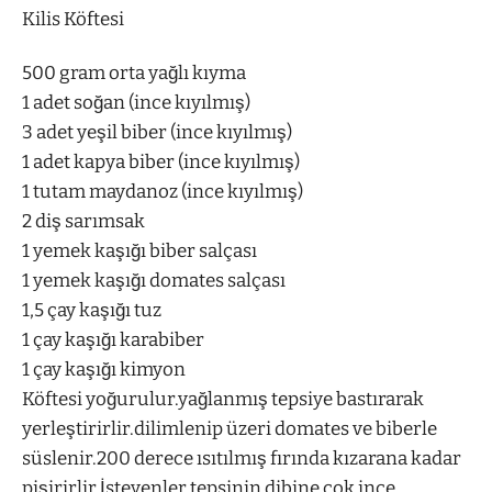
Kilis Köftesi
500 gram orta yağlı kıyma
1 adet soğan (ince kıyılmış)
3 adet yeşil biber (ince kıyılmış)
1 adet kapya biber (ince kıyılmış)
1 tutam maydanoz (ince kıyılmış)
2 diş sarımsak
1 yemek kaşığı biber salçası
1 yemek kaşığı domates salçası
1,5 çay kaşığı tuz
1 çay kaşığı karabiber
1 çay kaşığı kimyon
Köftesi yoğurulur.yağlanmış tepsiye bastırarak
yerleştirirlir.dilimlenip üzeri domates ve biberle
süslenir.200 derece ısıtılmış fırında kızarana kadar
pişirirlir.İsteyenler tepsinin dibine çok ince