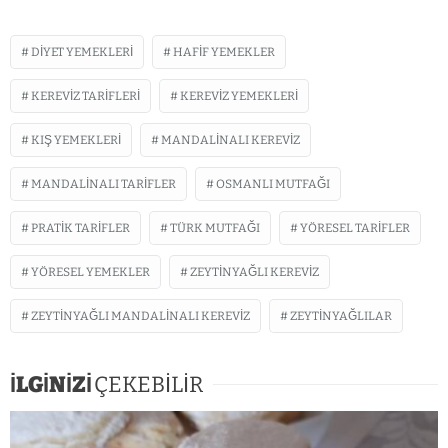
DIYET YEMEKLERI
HAFIF YEMEKLER
KEREVIZ TARIFLERI
KEREVIZ YEMEKLERI
KIŞ YEMEKLERI
MANDALINALI KEREVIZ
MANDALINALI TARIFLER
OSMANLI MUTFAĞI
PRATIK TARIFLER
TÜRK MUTFAĞI
YÖRESEL TARIFLER
YÖRESEL YEMEKLER
ZEYTINYAĞLI KEREVIZ
ZEYTINYAĞLI MANDALINALI KEREVIZ
ZEYTINYAĞLILAR
İLGİNİZİ
ÇEKEBİLİR