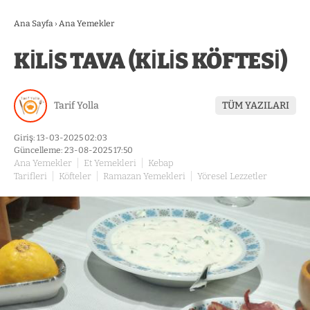
Ana Sayfa
›
Ana Yemekler
KİLİS TAVA (KİLİS KÖFTESİ)
Tarif Yolla
TÜM YAZILARI
Giriş: 13-03-2025 02:03
Güncelleme: 23-08-2025 17:50
Ana Yemekler
Et Yemekleri
Kebap
Tarifleri
Köfteler
Ramazan Yemekleri
Yöresel Lezzetler