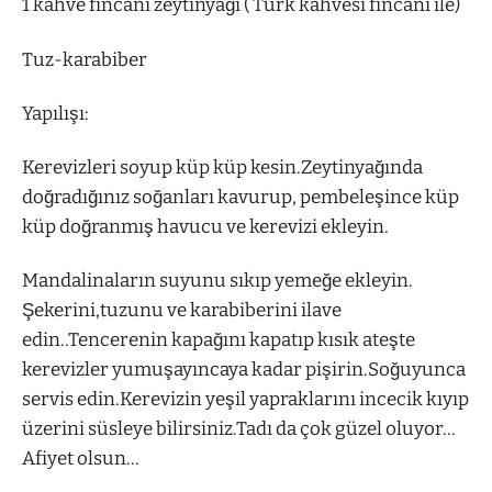
1 kahve fincanı zeytinyağı ( Türk kahvesi fincanı ile)
Tuz-karabiber
Yapılışı:
Kerevizleri soyup küp küp kesin.Zeytinyağında
doğradığınız soğanları kavurup, pembeleşince küp
küp doğranmış havucu ve kerevizi ekleyin.
Mandalinaların suyunu sıkıp yemeğe ekleyin.
Şekerini,tuzunu ve karabiberini ilave
edin..Tencerenin kapağını kapatıp kısık ateşte
kerevizler yumuşayıncaya kadar pişirin.Soğuyunca
servis edin.Kerevizin yeşil yapraklarını incecik kıyıp
üzerini süsleye bilirsiniz.Tadı da çok güzel oluyor…
Afiyet olsun…