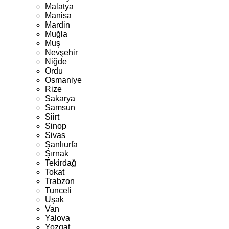
Malatya
Manisa
Mardin
Muğla
Muş
Nevşehir
Niğde
Ordu
Osmaniye
Rize
Sakarya
Samsun
Siirt
Sinop
Sivas
Şanlıurfa
Şırnak
Tekirdağ
Tokat
Trabzon
Tunceli
Uşak
Van
Yalova
Yozgat