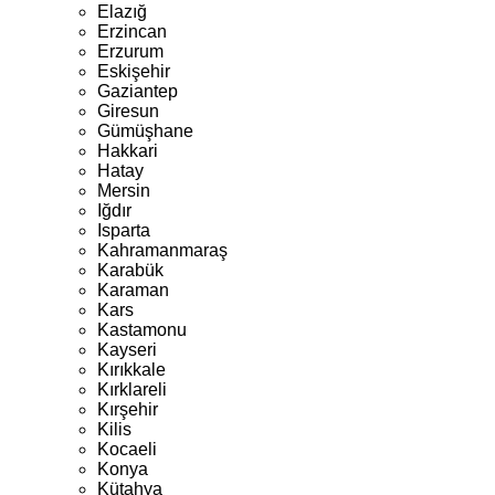
Elazığ
Erzincan
Erzurum
Eskişehir
Gaziantep
Giresun
Gümüşhane
Hakkari
Hatay
Mersin
Iğdır
Isparta
Kahramanmaraş
Karabük
Karaman
Kars
Kastamonu
Kayseri
Kırıkkale
Kırklareli
Kırşehir
Kilis
Kocaeli
Konya
Kütahya