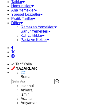
Tatlılar
Hamur İşleri
Ana Yemekler
Yöresel Lezzetler
Pratik Tarifler
Diğer
Ramazan Yemekleri
Sahur Yemekleri
Kahvaltılıklar
Pasta ve Kekler
Tarif Yolla
YAZARLAR
22
°
Bursa
İstanbul
Ankara
İzmir
Adana
Adıyaman