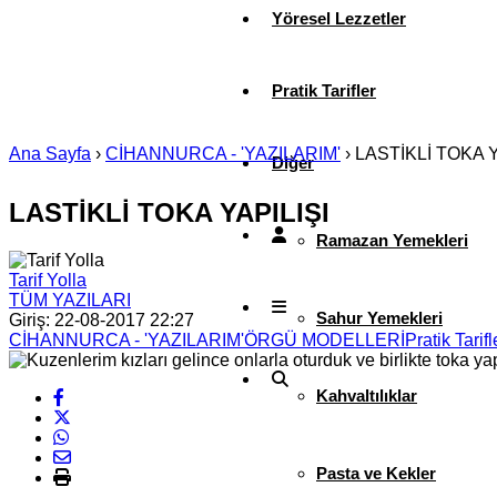
Yöresel Lezzetler
Pratik Tarifler
Ana Sayfa
›
CİHANNURCA - 'YAZILARIM'
›
LASTİKLİ TOKA Y
Diğer
LASTİKLİ TOKA YAPILIŞI
Ramazan Yemekleri
Tarif Yolla
TÜM YAZILARI
Sahur Yemekleri
Giriş: 22-08-2017 22:27
CİHANNURCA - 'YAZILARIM'
ÖRGÜ MODELLERİ
Pratik Tarifl
Kahvaltılıklar
Pasta ve Kekler