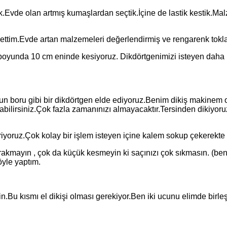
tık.Evde olan artmış kumaşlardan seçtik.İçine de lastik kestik.M
 ettim.Evde artan malzemeleri değerlendirmiş ve rengarenk tokl
cm boyunda 10 cm eninde kesiyoruz. Dikdörtgenimizi isteyen dah
n boru gibi bir dikdörtgen elde ediyoruz.Benim dikiş makinem o
abilirsiniz.Çok fazla zamanınızı almayacaktır.Tersinden dikiyo
iyoruz.Çok kolay bir işlem isteyen içine kalem sokup çekerekte 
ırakmayın , çok da küçük kesmeyin ki saçınızı çok sıkmasın. (ben 
öyle yaptım.
in.Bu kısmı el dikişi olması gerekiyor.Ben iki ucunu elimde birleş