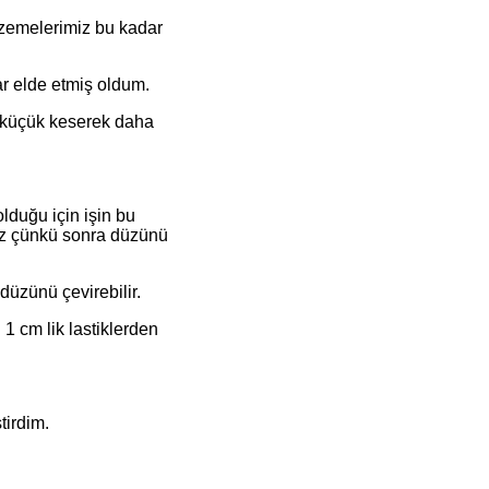
alzemelerimiz bu kadar
ar elde etmiş oldum.
a küçük keserek daha
lduğu için işin bu
ruz çünkü sonra düzünü
düzünü çevirebilir.
1 cm lik lastiklerden
tirdim.