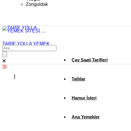
Zonguldak
TARİF YOLLA YEMEK
SİTESİ …
Çay Saati Tarifleri
Tatlılar
Hamur İşleri
Ana Yemekler