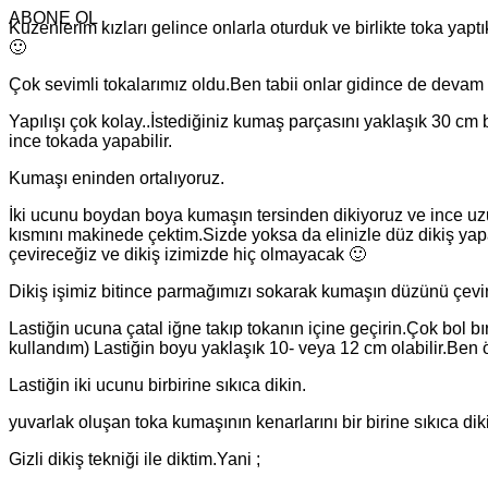
ABONE OL
Kuzenlerim kızları gelince onlarla oturduk ve birlikte toka yap
🙂
Çok sevimli tokalarımız oldu.Ben tabii onlar gidince de devam
Yapılışı çok kolay..İstediğiniz kumaş parçasını yaklaşık 30 
ince tokada yapabilir.
Kumaşı eninden ortalıyoruz.
İki ucunu boydan boya kumaşın tersinden dikiyoruz ve ince uzu
kısmını makinede çektim.Sizde yoksa da elinizle düz dikiş yap
çevireceğiz ve dikiş izimizde hiç olmayacak 🙂
Dikiş işimiz bitince parmağımızı sokarak kumaşın düzünü çevir
Lastiğin ucuna çatal iğne takıp tokanın içine geçirin.Çok bol b
kullandım) Lastiğin boyu yaklaşık 10- veya 12 cm olabilir.Ben 
Lastiğin iki ucunu birbirine sıkıca dikin.
yuvarlak oluşan toka kumaşının kenarlarını bir birine sıkıca dik
Gizli dikiş tekniği ile diktim.Yani ;