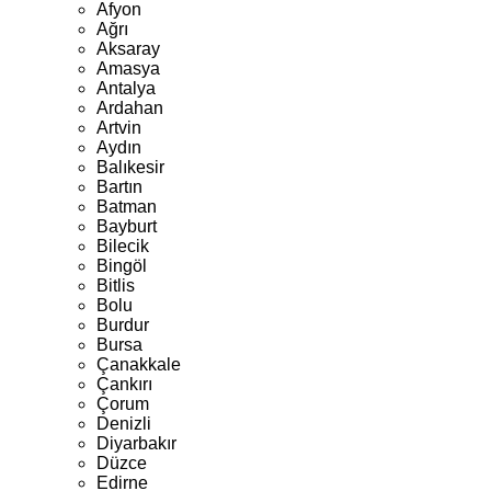
Afyon
Ağrı
Aksaray
Amasya
Antalya
Ardahan
Artvin
Aydın
Balıkesir
Bartın
Batman
Bayburt
Bilecik
Bingöl
Bitlis
Bolu
Burdur
Bursa
Çanakkale
Çankırı
Çorum
Denizli
Diyarbakır
Düzce
Edirne