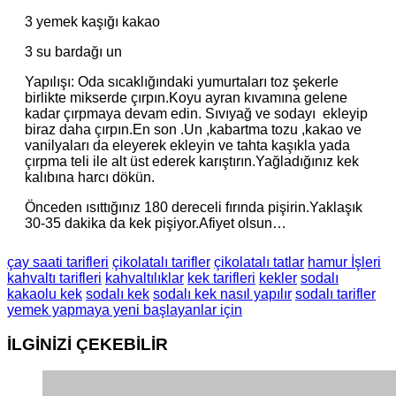
3 yemek kaşığı kakao
3 su bardağı un
Yapılışı: Oda sıcaklığındaki yumurtaları toz şekerle
birlikte mikserde çırpın.Koyu ayran kıvamına gelene
kadar çırpmaya devam edin. Sıvıyağ ve sodayı ekleyip
biraz daha çırpın.En son .Un ,kabartma tozu ,kakao ve
vanilyaları da eleyerek ekleyin ve tahta kaşıkla yada
çırpma teli ile alt üst ederek karıştırın.Yağladığınız kek
kalıbına harcı dökün.
Önceden ısıttığınız 180 dereceli fırında pişirin.Yaklaşık
30-35 dakika da kek pişiyor.Afiyet olsun…
çay saati tarifleri
çikolatalı tarifler
çikolatalı tatlar
hamur İşleri
kahvaltı tarifleri
kahvaltılıklar
kek tarifleri
kekler
sodalı
kakaolu kek
sodalı kek
sodalı kek nasıl yapılır
sodalı tarifler
yemek yapmaya yeni başlayanlar için
İLGİNİZİ
ÇEKEBİLİR