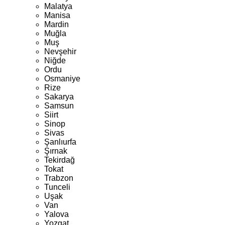
Malatya
Manisa
Mardin
Muğla
Muş
Nevşehir
Niğde
Ordu
Osmaniye
Rize
Sakarya
Samsun
Siirt
Sinop
Sivas
Şanlıurfa
Şırnak
Tekirdağ
Tokat
Trabzon
Tunceli
Uşak
Van
Yalova
Yozgat