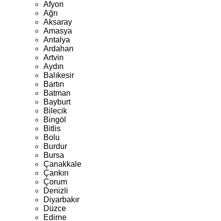
Afyon
Ağrı
Aksaray
Amasya
Antalya
Ardahan
Artvin
Aydın
Balıkesir
Bartın
Batman
Bayburt
Bilecik
Bingöl
Bitlis
Bolu
Burdur
Bursa
Çanakkale
Çankırı
Çorum
Denizli
Diyarbakır
Düzce
Edirne