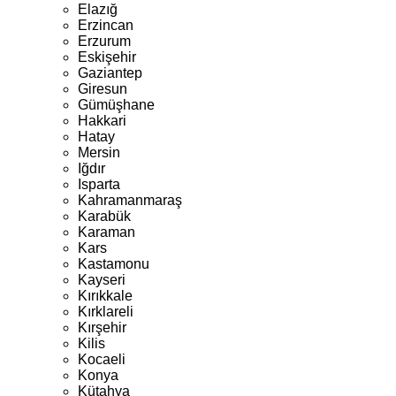
Elazığ
Erzincan
Erzurum
Eskişehir
Gaziantep
Giresun
Gümüşhane
Hakkari
Hatay
Mersin
Iğdır
Isparta
Kahramanmaraş
Karabük
Karaman
Kars
Kastamonu
Kayseri
Kırıkkale
Kırklareli
Kırşehir
Kilis
Kocaeli
Konya
Kütahya