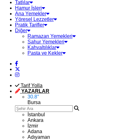
Tatlılar
Hamur İşleri
Ana Yemekler
Yöresel Lezzetler
Pratik Tarifler
Diğer
Ramazan Yemekleri
Sahur Yemekleri
Kahvaltılıklar
Pasta ve Kekler
Tarif Yolla
YAZARLAR
30.8
°
Bursa
İstanbul
Ankara
İzmir
Adana
Adıyaman