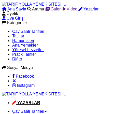
Ana Sayfa
Arama
Galeri
Video
Yazarlar
Üyelik
Üye Girişi
Kategoriler
Çay Saati Tarifleri
Tatlılar
Hamur İşleri
Ana Yemekler
Yöresel Lezzetler
Pratik Tarifler
Diğer
Sosyal Medya
Facebook
Instagram
YAZARLAR
Çay Saati Tarifleri