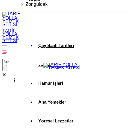
Zonguldak
TARİF
YOLLA
YEMEK
SİTESİ
…
Çay Saati Tarifleri
Tatlılar
Hamur İşleri
Ana Yemekler
Yöresel Lezzetler