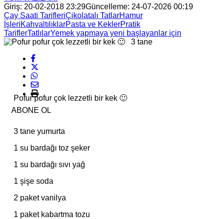
Giriş: 20-02-2018 23:29
Güncelleme: 24-07-2026 00:19
Çay Saati Tarifleri
Çikolatalı Tatlar
Hamur
İşleri
Kahvaltılıklar
Pasta ve Kekler
Pratik
Tarifler
Tatlılar
Yemek yapmaya yeni başlayanlar için
Pofur pofur çok lezzetli bir kek 🙂
ABONE OL
3 tane yumurta
1 su bardağı toz şeker
1 su bardağı sıvı yağ
1 şişe soda
2 paket vanilya
1 paket kabartma tozu