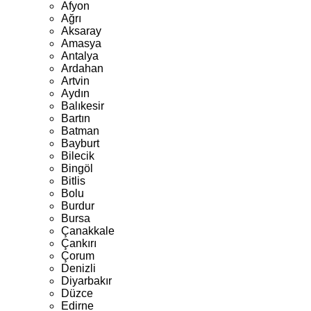
Afyon
Ağrı
Aksaray
Amasya
Antalya
Ardahan
Artvin
Aydın
Balıkesir
Bartın
Batman
Bayburt
Bilecik
Bingöl
Bitlis
Bolu
Burdur
Bursa
Çanakkale
Çankırı
Çorum
Denizli
Diyarbakır
Düzce
Edirne