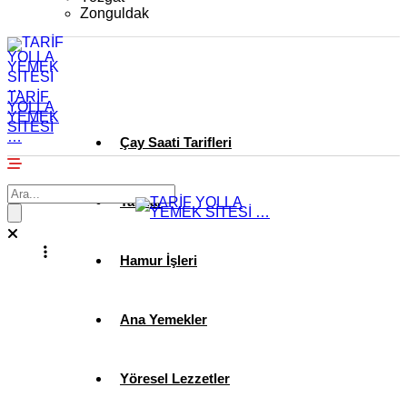
Zonguldak
TARİF
YOLLA
YEMEK
SİTESİ
…
Çay Saati Tarifleri
Tatlılar
Hamur İşleri
Ana Yemekler
Yöresel Lezzetler