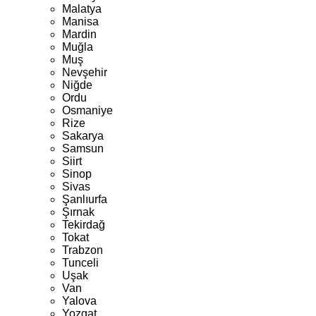
Malatya
Manisa
Mardin
Muğla
Muş
Nevşehir
Niğde
Ordu
Osmaniye
Rize
Sakarya
Samsun
Siirt
Sinop
Sivas
Şanlıurfa
Şırnak
Tekirdağ
Tokat
Trabzon
Tunceli
Uşak
Van
Yalova
Yozgat