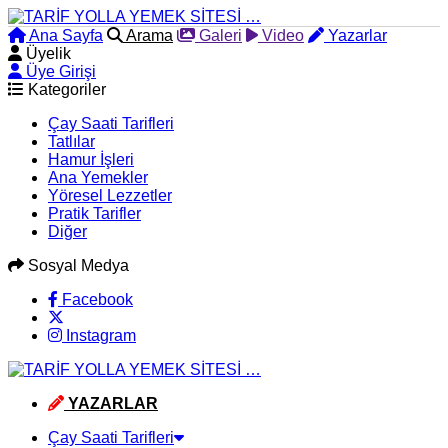
Ana Sayfa
Arama
Galeri
Video
Yazarlar
Üyelik
Üye Girişi
Kategoriler
Çay Saati Tarifleri
Tatlılar
Hamur İşleri
Ana Yemekler
Yöresel Lezzetler
Pratik Tarifler
Diğer
Sosyal Medya
Facebook
Instagram
YAZARLAR
Çay Saati Tarifleri