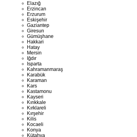
Elazığ
Erzincan
Erzurum
Eskişehir
Gaziantep
Giresun
Gümüşhane
Hakkari
Hatay
Mersin
Iğdır
Isparta
Kahramanmaraş
Karabük
Karaman
Kars
Kastamonu
Kayseri
Kırıkkale
Kırklareli
Kırşehir
Kilis
Kocaeli
Konya
Kütahya