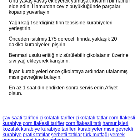
Unu yavaş yavaş ekleyerek yumuşak kıvamlı bir hamur
elde edin. Hamurdan ceviz büyüklüğünde parçalar
koparıp yuvarlayın.
Yağlı kağıt serdiğiniz fırın tepsisine kurabiyeleri
yerleştirin.
Önceden ısıtılmış 175 dereceli fırında yaklaşık 20
dakika kurabiyeleri pişirin.
Benmari usulü erittiğiniz sürülebilir çikolatanın üzerine
sıvı yağ ekleyerek karıştırın.
Ilıyan kurabiyeleri önce çikolataya ardından ufalanmış
mısır gevreğine bulayın.
En az 1 saat dinlendikten sonra servis edin.Afiyet
olsun.
çay saati tarifleri
çikolatalı tarifler
çikolatalı tatlar
corn flakesli
kurabiye
corn flakesli tarifler
corn flakesli tatlı
hamur İşleri
kozalak kurabiye
kurabiye tarifleri
kurabiyeler
mısır gevrekli
kurabiye
pratik tatlılar
şerbetli tatlılar
türk mutfağı
yemek