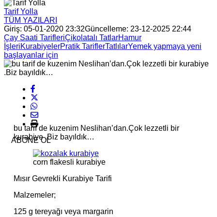
Tarif Yolla
TÜM YAZILARI
Giriş: 05-01-2020 23:32
Güncelleme: 23-12-2025 22:44
Çay Saati Tarifleri
Çikolatalı Tatlar
Hamur
İşleri
Kurabiyeler
Pratik Tarifler
Tatlılar
Yemek yapmaya yeni
başlayanlar için
bu tarif de kuzenim Neslihan’dan.Çok lezzetli bir
kurabiye .Biz bayıldık…
ABONE OL
corn flakesli kurabiye
Mısır Gevrekli Kurabiye Tarifi
Malzemeler;
125 g tereyağı veya margarin