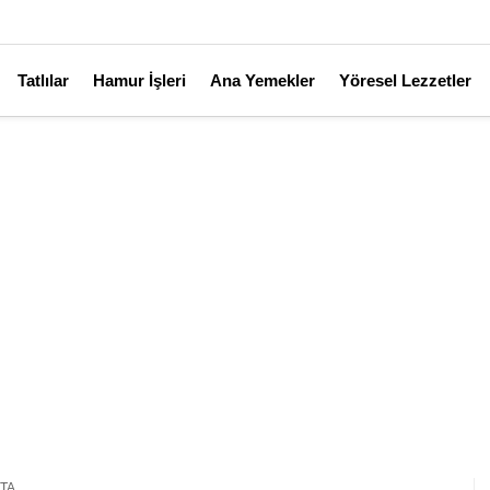
Tatlılar
Hamur İşleri
Ana Yemekler
Yöresel Lezzetler
TA