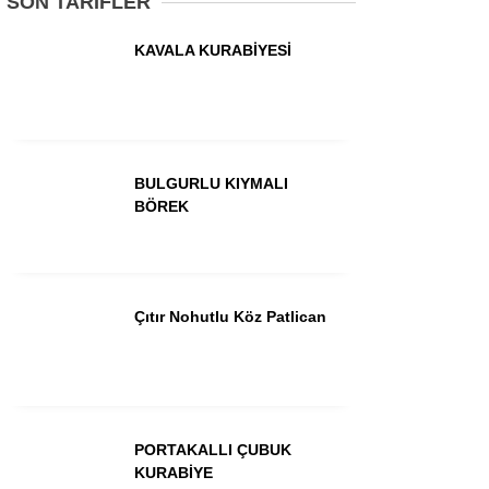
SON TARİFLER
Tatlılar
KAVALA KURABİYESİ
Hamur İşleri
Ana Yemekler
Yöresel Lezzetler
Pratik Tarifler
BULGURLU KIYMALI
BÖREK
Diğer
Çıtır Nohutlu Köz Patlican
Facebook
PORTAKALLI ÇUBUK
Instagram
KURABİYE