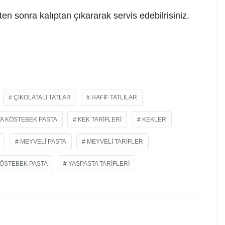
en sonra kalıptan çıkararak servis edebilrisiniz.
ÇIKOLATALI TATLAR
HAFIF TATLILAR
TA KÖSTEBEK PASTA
KEK TARIFLERI
KEKLER
MEYVELI PASTA
MEYVELI TARIFLER
KÖSTEBEK PASTA
YAŞPASTA TARIFLERI