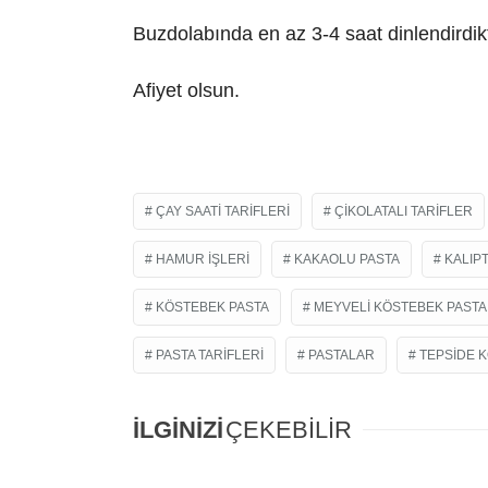
Buzdolabında en az 3-4 saat dinlendirdikt
Afiyet olsun.
ÇAY SAATI TARIFLERI
ÇIKOLATALI TARIFLER
HAMUR İŞLERI
KAKAOLU PASTA
KALIP
KÖSTEBEK PASTA
MEYVELI KÖSTEBEK PASTA
PASTA TARIFLERI
PASTALAR
TEPSIDE 
İLGİNİZİ
ÇEKEBİLİR