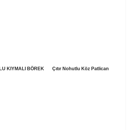
U KIYMALI BÖREK
Çıtır Nohutlu Köz Patlican